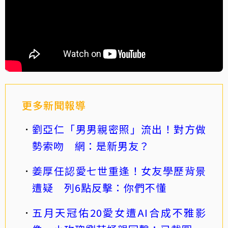
更多新聞報導
劉亞仁「男男親密照」流出！對方做
勢索吻 網：是新男友？
姜厚任認愛七世重逢！女友學歷背景
遭疑 列6點反擊：你們不懂
五月天冠佑20愛女遭AI合成不雅影