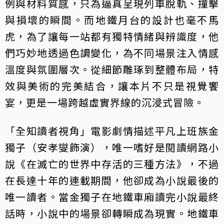
例與材料質感，只為逼真呈現列車脫軌、撞擊
與損壞的瞬間。而地鐵月台的設計也毫不馬
虎，為了讓每一站都有獨特情緒與辨識度，他
們巧妙地透過色調變化，為不同場景注入情感
溫度與氛圍層次。從細節雕琢到整體布局，特
效與美術的完美結合，讓本片不只是視覺饗
宴，更是一場跨越虛實界線的沉浸式冒險。
「全知讀者視角」電影劇情描述平凡上班族金
獨子（安孝燮飾演），唯一嗜好是閱讀網路小
說《在滅亡的世界中存活的三種方法》，不過
在長達十年的連載期間，他卻成為小說最後的
唯一讀者。當金獨子在地鐵車廂讀完小說最終
話時，小說中的場景卻轉瞬成為現實。地鐵車