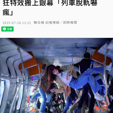
狂特效搬上銀幕「列車脫軌嚇
瘋」
聯合報 記者陳穎／即時報導
2025-07-18 12:21