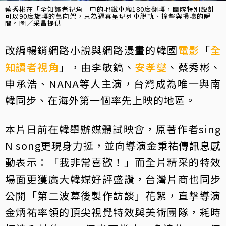
蔡秀彬在「全知讀者視角」中的地鐵車廂180度翻轉，團隊特別設計
可以90度旋轉的萬向架，只為逼真呈現列車脫軌、撞擊與損壞的瞬
間。圖／采昌提供
改編暢銷網路小說與網路漫畫的韓國
電影
「
全
知讀者視角
」，由李敏鎬、
安孝燮
、蔡秀彬、
申承浩、NANA等人主演，台灣成為唯一與南
韓同步、在海外第一個率先上映的地區。
本片日前在韓舉辦媒體試映會，原著作者sing
N song更現身力挺，並向導演金秉祐傳訊息感
動表示：「我非常喜歡！」而全片精采的特效
場面更獲廣大韓媒好評盛讚，台灣片商也同步
公開「第二波幕後製作訪談」花絮，直擊導演
金炳祐率領的頂尖視覺特效與美術團隊，耗時