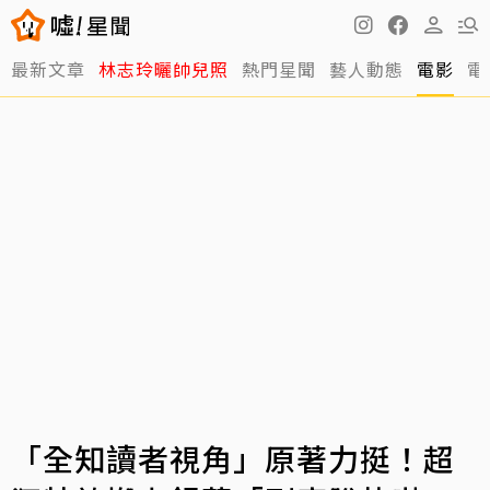
最新文章
林志玲曬帥兒照
熱門星聞
藝人動態
電影
電
「全知讀者視角」原著力挺！超