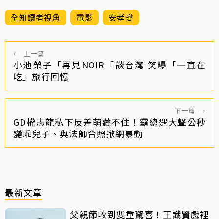
全知讀者視角
電影
安孝燮
←
上一篇
小池榮子「再見NOIR「談台灣 笑曝「一直在
吃」旅行回憶
下一篇
→
GD權志龍私下反差萌藏不住！霸總遇大聲公秒
變乖兒子、與法師合照掀網暴動
最新文章
父親節收到雙重驚喜！王識賢戲裡