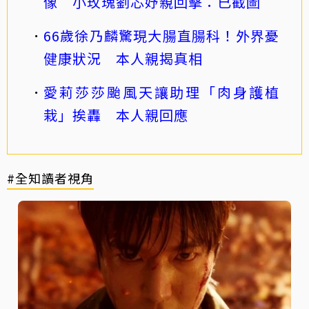
像 小玫瑰劉芯妤親回擊：已截圖
66歲徐乃麟驚現大腸直腸科！外界憂
健康狀況 本人親揭真相
愛莉莎莎颱風天讓助理「肉身護植
栽」挨轟 本人親回應
#全知讀者視角