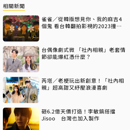
相關新聞
雀雀／從韓版想見你、我的麻吉4
個鬼 看台韓翻拍影視的2023撞擊
現場
台偶像劇式微 「社內相親」老套情
節卻能爆紅憑什麼？
芮塔／老梗玩出新創意！「社內相
親」超高甜又紓壓浪漫喜劇
砸6.2億天價打造！李敏鎬搭擋
Jisoo 台灣也加入製作