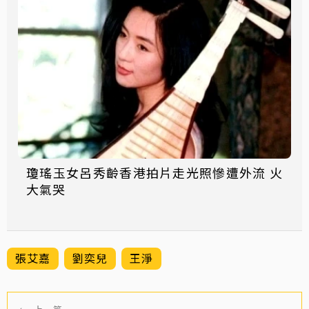
瓊瑤玉女呂秀齡香港拍片走光照慘遭外流 火
大氣哭
張艾嘉
劉奕兒
王淨