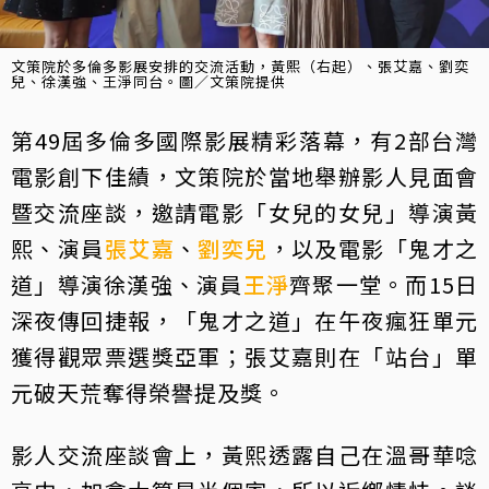
文策院於多倫多影展安排的交流活動，黃熙（右起）、張艾嘉、劉奕
兒、徐漢強、王淨同台。圖／文策院提供
第49屆多倫多國際影展精彩落幕，有2部台灣
電影創下佳績，文策院於當地舉辦影人見面會
暨交流座談，邀請電影「女兒的女兒」導演黃
熙、演員
張艾嘉
、
劉奕兒
，以及電影「鬼才之
道」導演徐漢強、演員
王淨
齊聚一堂。而15日
深夜傳回捷報，「鬼才之道」在午夜瘋狂單元
獲得觀眾票選獎亞軍；張艾嘉則在「站台」單
元破天荒奪得榮譽提及獎。
影人交流座談會上，黃熙透露自己在溫哥華唸