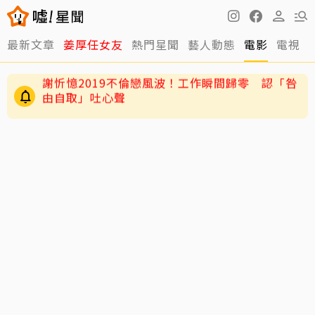
最新文章
姜厚任女友
熱門星聞
藝人動態
電影
電視
老高與小茉新片「AI圖片也沒了」全程黑底白
字 網驚：直接變Podcast
謝忻憶2019不倫戀風波！工作瞬間歸零 認「咎
由自取」吐心聲