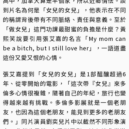
高中，加拿大算是半個家，所以近鄉情怯。談
到片名為何是「女兒的女兒」，他表示在不同
的稱謂背後帶有不同脈絡、責任與意義。至於
「做女兒」這門功課最甜蜜的負擔是什麼？黃
熙笑說要引用張艾嘉的名言「My mom can
be a bitch, but I still love her」，一語道盡
這份又愛又恨的心情。
張艾嘉提到「女兒的女兒」是1部醞釀超過6
年、從零開始的電影，「這次帶『女兒』來多
倫多心情很複雜，隨著自己的年紀，旅行也變
得越來越有挑戰。多倫多影展就是一個老朋
友，也因為這個老朋友，能見到更多的老朋友
們。」同片演員劉奕兒片中以截然不同形象演