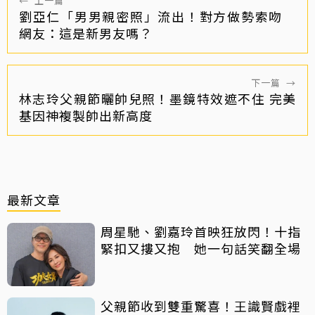
←
上一篇
劉亞仁「男男親密照」流出！對方做勢索吻
網友：這是新男友嗎？
下一篇
→
林志玲父親節曬帥兒照！墨鏡特效遮不住 完美
基因神複製帥出新高度
最新文章
周星馳、劉嘉玲首映狂放閃！十指
緊扣又摟又抱 她一句話笑翻全場
父親節收到雙重驚喜！王識賢戲裡