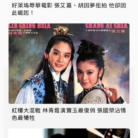
好萊塢辱華電影 張艾嘉、胡因夢拒拍 他卻因
此崛起！
紅樓大混戰 林青霞演寶玉最俊俏 張國榮沾情
色最犧牲