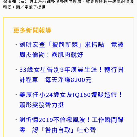
徐漢強（右）與王淨前往多倫多國際影展，收到影迷超乎想像的溫暖
和愛。圖／牽猴子提供
更多新聞報導
劉畊宏登「披荊斬棘」求指點 竟被
周杰倫勸：露肌肉就好
33歲女星告別9年演員生涯！轉行開
計程車 每天淨賺8200元
姜厚任小24歲女友IQ160遭疑造假！
蕭彤雯發聲力挺
謝忻憶2019不倫戀風波！工作瞬間歸
零 認「咎由自取」吐心聲