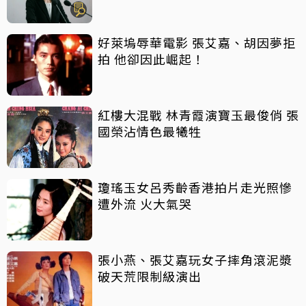
好萊塢辱華電影 張艾嘉、胡因夢拒
拍 他卻因此崛起！
紅樓大混戰 林青霞演寶玉最俊俏 張
國榮沾情色最犧牲
瓊瑤玉女呂秀齡香港拍片走光照慘
遭外流 火大氣哭
張小燕、張艾嘉玩女子摔角滾泥漿
破天荒限制級演出