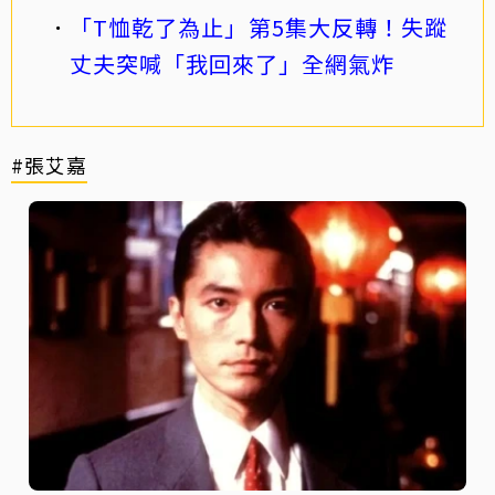
「T恤乾了為止」第5集大反轉！失蹤
丈夫突喊「我回來了」全網氣炸
#張艾嘉