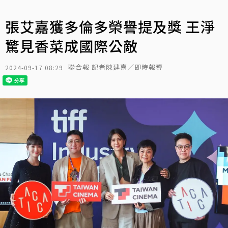
張艾嘉獲多倫多榮譽提及獎 王淨
驚見香菜成國際公敵
聯合報 記者陳建嘉／即時報導
2024-09-17 08:29