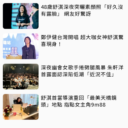
48歲舒淇深夜突曬素顏照「好久沒
有露臉」 網友好驚訝
鄭伊健台灣開唱 超大咖女神舒淇驚
喜現身！
深夜幽會女歌手捲劈腿風暴 朱軒洋
首露面認深陷低潮「近況不佳」
舒淇首當導演重回「最美天橋鏡
頭」地點 指點女主角9m88