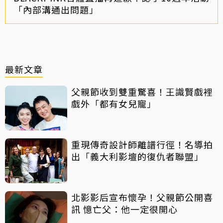
「內部溝通出問題」
最新文章
父親節收到雙重驚喜！王識賢戲裡
戲外「都有女兒寵」
重現傳奇設計師離譜行徑！名導拍
出「義大利影壇的復仇者聯盟」
北影影后宣布懷孕！父親節公開喜
訊 憶亡父：他一定很開心