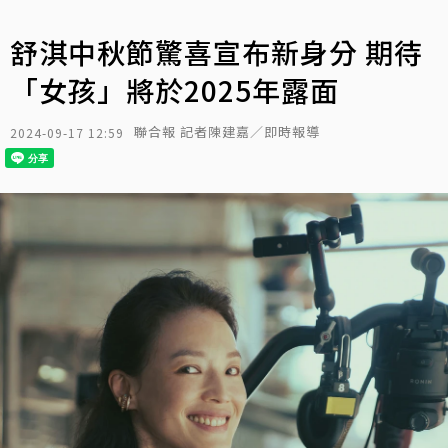
舒淇中秋節驚喜宣布新身分 期待
「女孩」將於2025年露面
聯合報 記者陳建嘉／即時報導
2024-09-17 12:59