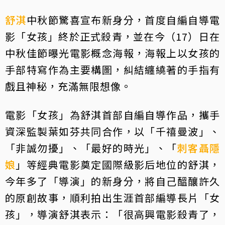
舒淇
中秋節驚喜宣布新身分，首度自編自導電
影「女孩」終於正式殺青，並在今（17）日在
中秋佳節曝光電影概念海報，海報上以女孩的
手部特寫作為主要構圖，糾結纏繞著的手指有
戲且神秘，充滿無限想像。
電影「女孩」為舒淇首部自編自導作品，攜手
資深監製葉如芬共同合作，以「千禧曼波」、
「非誠勿擾」、「最好的時光」、「
刺客聶隱
娘
」等經典電影奠定國際級影后地位的舒淇，
今年多了「導演」的新身分，將自己醞釀許久
的原創故事，順利拍出生涯首部編導長片「女
孩」，導演舒淇表示：「很高興電影殺青了，