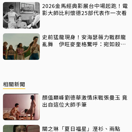
2026金馬經典影展台中場起跑！電
影大師比利懷德25部代表作一次看
史前猛龍現身！安海瑟薇力戰群龍
亂舞 伊旺麥奎格驚呼：宛如殺人
機器
相關新聞
顏值巔峰劉德華激情床戰張曼玉 竟
出自這位大師手筆
關之琳「夏日福星」溼衫、兩點