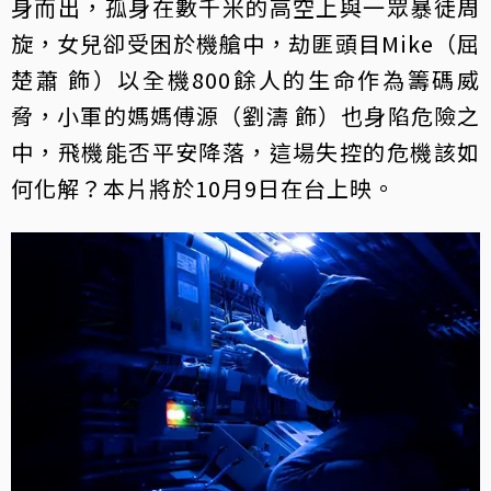
身而出，孤身在數千米的高空上與一眾暴徒周
旋，女兒卻受困於機艙中，劫匪頭目Mike（屈
楚蕭 飾）以全機800餘人的生命作為籌碼威
脅，小軍的媽媽傅源（劉濤 飾）也身陷危險之
中，飛機能否平安降落，這場失控的危機該如
何化解？本片將於10月9日在台上映。