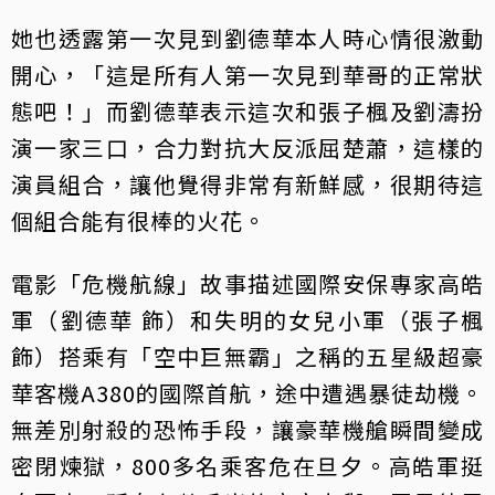
她也透露第一次見到劉德華本人時心情很激動
開心，「這是所有人第一次見到華哥的正常狀
態吧！」而劉德華表示這次和張子楓及劉濤扮
演一家三口，合力對抗大反派屈楚蕭，這樣的
演員組合，讓他覺得非常有新鮮感，很期待這
個組合能有很棒的火花。
電影「危機航線」故事描述國際安保專家高皓
軍（劉德華 飾）和失明的女兒小軍（張子楓
飾）搭乘有「空中巨無霸」之稱的五星級超豪
華客機A380的國際首航，途中遭遇暴徒劫機。
無差別射殺的恐怖手段，讓豪華機艙瞬間變成
密閉煉獄，800多名乘客危在旦夕。高皓軍挺