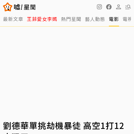
最新文章
王菲愛女李嫣
熱門星聞
藝人動態
電影
電視
劉德華單挑劫機暴徒 高空1打12