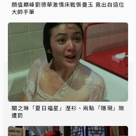
顏值巔峰劉德華激情床戰張曼玉 竟出自這位
大師手筆
關之琳「夏日福星」溼衫、兩點「隱現」險
遭罰