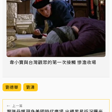
韋小寶與台灣觀眾的第一次接觸 慘澹收場
劉德華
劉濤
←
上一篇
跟瑪丹娜現身美國時代廣場 出櫃男星近況曝光