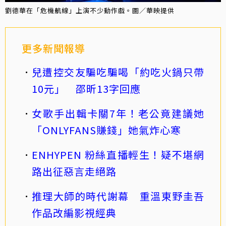
劉德華在「危機航線」上演不少動作戲。圖／華映提供
更多新聞報導
兒遭控交友騙吃騙喝「約吃火鍋只帶
10元」 邵昕13字回應
女歌手出輯卡關7年！老公竟建議她
「ONLYFANS賺錢」她氣炸心寒
ENHYPEN 粉絲直播輕生！疑不堪網
路出征惡言走絕路
推理大師的時代謝幕 重溫東野圭吾
作品改編影視經典