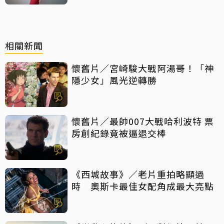
相關新聞
懷舊片／宮崎駿大戰阿湯哥！「神
隱少女」風光逆轉勝
懷舊片／最帥007大戰哈利波特 票
房創紀錄竟被逼退交棒
《西城故事》／老片重拍略顯過
時 奧斯卡最佳女配角成最大亮點