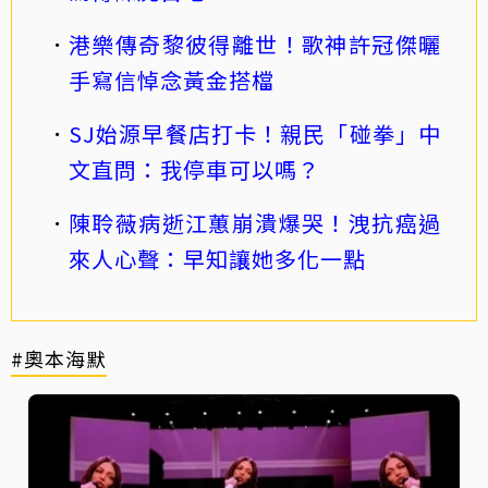
港樂傳奇黎彼得離世！歌神許冠傑曬
手寫信悼念黃金搭檔
SJ始源早餐店打卡！親民「碰拳」中
文直問：我停車可以嗎？
陳聆薇病逝江蕙崩潰爆哭！洩抗癌過
來人心聲：早知讓她多化一點
#奧本海默