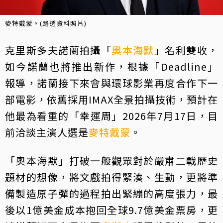
麥特戴蒙。(路透資料照片)
克里斯多夫諾蘭拍攝「
奧本海默
」名利雙收，
如今諾蘭也將推出新作，根據「Deadline」
報導，諾蘭接下來會與環球影業再度合作下一
部電影，依舊採用IMAX全景拍攝技術，預計在
他最為看重的「幸運周」2026年7月17日，目
前洽談主演人選是
麥特戴蒙
。
「奧本海默」打破一般觀眾對於嚴肅二戰歷史
題材的想像，將文戲拍得緊湊、生動，更將準
備製造原子彈的過程拍出緊繃的高度張力，最
後以1億美金成本抱回全球9.7億美金票房，更