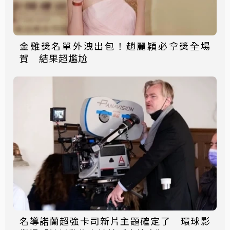
金雞獎名單外洩出包！趙麗穎必拿獎全場
賀 結果超尷尬
名導諾蘭超強卡司新片主題確定了 環球影