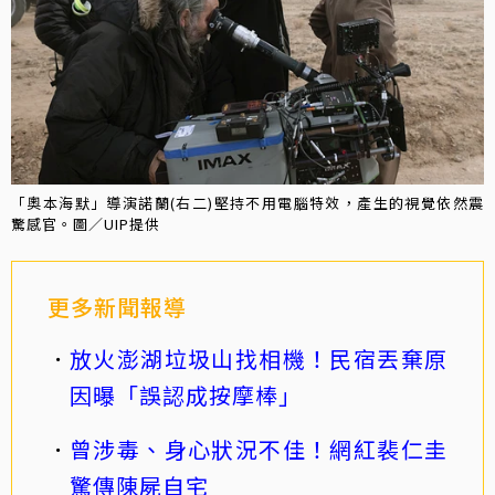
「奧本海默」導演諾蘭(右二)堅持不用電腦特效，產生的視覺依然震
驚感官。圖／UIP提供
更多新聞報導
放火澎湖垃圾山找相機！民宿丟棄原
因曝「誤認成按摩棒」
曾涉毒、身心狀況不佳！網紅裴仁圭
驚傳陳屍自宅