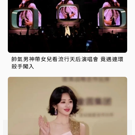
帥氣男神帶女兒看流行天后演唱會 竟遇連環
殺手闖入