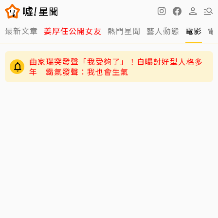
最新文章
姜厚任公開女友
熱門星聞
藝人動態
電影
電
曲家瑞突發聲「我受夠了」！自曝討好型人格多
年 霸氣發聲：我也會生氣
黃寅燁、惠利確認愛意深情熱吻！網友震驚到
「調亮影片」細看舌吻過程