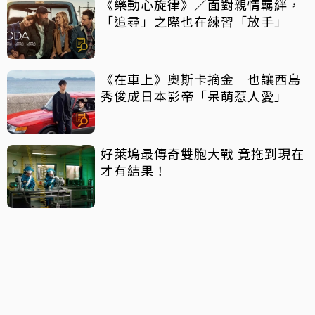
《樂動心旋律》／面對親情羈絆，
「追尋」之際也在練習「放手」
《在車上》奧斯卡摘金 也讓西島
秀俊成日本影帝「呆萌惹人愛」
好萊塢最傳奇雙胞大戰 竟拖到現在
才有結果！