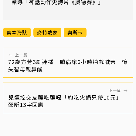
業曝「神話動作史詩片《奧德賽》」
奧本海默
麥特戴蒙
奧斯卡
←
上一篇
72歲方芳3劇連播 躺病床6小時拍戲喊苦 憶
失智母親鼻酸
下一篇
→
兒遭控交友騙吃騙喝「約吃火鍋只帶10元」
邵昕13字回應