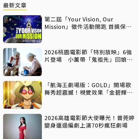
最新文章
第二屆「Your Vision, Our
Mission」徵件活動開跑 首獎保證
影像化
2026桃園電影節「特別放映」6強
片登場 小薰帶「鬼祖先」回娘
家！
「航海王劇場版：GOLD」開場歌
舞秀超震撼！視覺效果「金碧輝
煌」
2026高雄電影節大使曝光！曾莞婷
變身邋遢編劇上演70秒瘋狂劇場