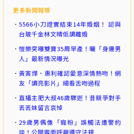
更多新聞報導
5566小刀證實結束14年婚姻！ 認與
台玻千金林文晴低調離婚
愷樂突曝雙寶35周早產！曬「身邊男
人」最新情況曝光
黃寅燁、惠利確認愛意深情熱吻！網
友「調亮影片」細看舌吻過程
直播主肥大叔46歲驟逝！昔競爭對手
丟丟妹留言哀悼
29歲男偶像「寵粉」誤觸法遭警約
談！公開露面呼籲遵守法規