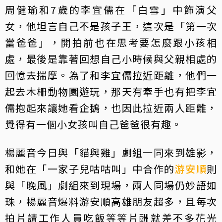
周健瑜和7歲的李宜儒在「白雪」中飾演父
女，他坦言自己不是孩子王，這次是「第一次
當爸爸」，開拍前也在思考要怎麼跟小孩相
處，最後是靠著回想自己小時候與父親相處的
回憶去揣摩。為了和李宜儒拉近距離，他們一
起去木柵動物園遊玩，那天有牽手也有把李宜
儒抱起來讓她看企鵝，也因此拉近兩人距離，
覺得有一個小女孩叫自己爸爸很有趣。
楊麗音今日與「貓與雞」劇組一同來到雄影，
和她在「一家子兒咕咕叫」中合作的
游安順
則
與「晚風」劇組來到現場，兩人同場仍妙語如
珠，楊麗音爆料游安順高雄朋友超多，且每次
拍片請工作人員吃飯等等片酬就差不多花光