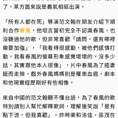
了，某方面來說是義氣相挺出演。
「所有人都在死」導演范文翰在朋友介紹下順
利合作
春風
，他坦言當初完全不認識春風，也
沒聽過他的歌，但非常喜歡「請問，還有哪裡
需要加強」，「我看得很感動，被他們感情打
動，我看春風的螢幕形象感覺壞壞的，沒多少
話，其實跟他本人很像」，片中春風為了癌妻
鋌而走險，戲外春風媽媽則是罹患血癌，劇本
和他現實經歷剛好有些相像。
來自中國的范文翰聽不懂台語，為了春風的歌
特別請別人幫忙解釋歌詞，理解後笑說「是有
點下流，但我喜歡」。許時豪和洛佳·巫茂在