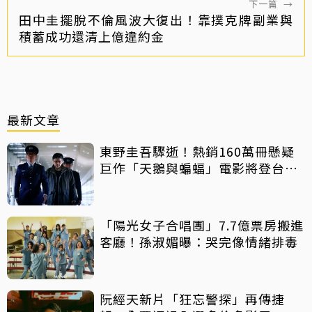
下一篇
→
田中圭擺脫不倫風波大復出！靠撲克牌副業與
積蓄成功還清上億違約金
最新文章
東野圭吾驟逝！熱銷160萬冊懸疑
巨作「天鵝與蝙蝠」電影將登台上
映
「陽光女子合唱團」7.7億票房搬進
客廳！孫淑媚曝：哭完像情緒排毒
阮經天新片「狂忘警探」再傳捷