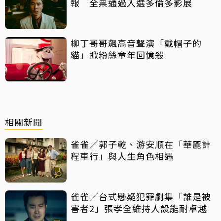
報 全票通過入選多倫多影展
柳丁哥哥飆高音聲演「戴帽子的
貓」掀粉絲童年回憶殺
相關新聞
雀雀／郭子乾、游安順在「華麗計
程車行」與人生角色相遇
雀雀／台式懸疑犯罪劇集「誰是被
害者2」張孝全維持人設能耐卓越