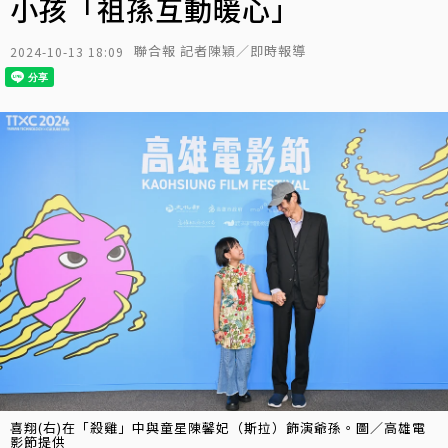
小孩「祖孫互動暖心」
聯合報 記者陳穎／即時報導
2024-10-13 18:09
喜翔(右)在「殺雞」中與童星陳馨妃（斯拉）飾演爺孫。圖／高雄電
影節提供