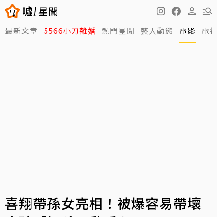
最新文章
5566小刀離婚
熱門星聞
藝人動態
電影
電
喜翔帶孫女亮相！被爆容易帶壞