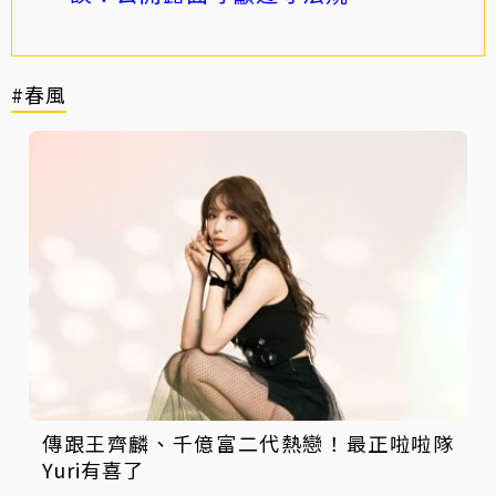
#春風
傳跟王齊麟、千億富二代熱戀！最正啦啦隊
Yuri有喜了