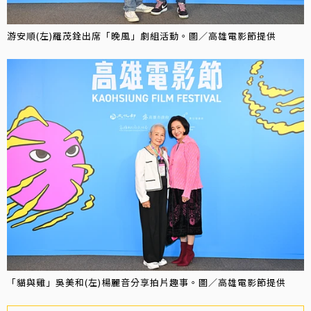
游安順(左)羅茂銓出席「晚風」劇組活動。圖／高雄電影節提供
「貓與雞」吳美和(左)楊麗音分享拍片趣事。圖／高雄電影節提供