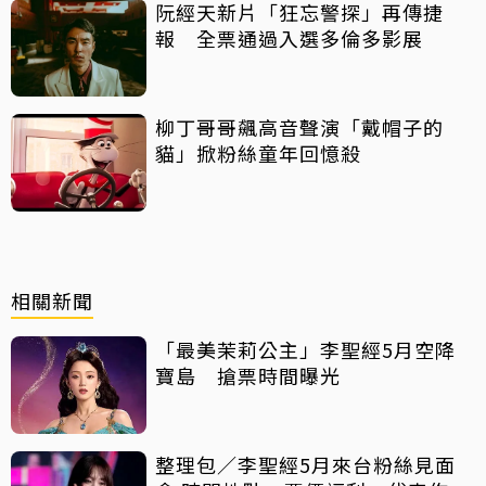
阮經天新片「狂忘警探」再傳捷
報 全票通過入選多倫多影展
柳丁哥哥飆高音聲演「戴帽子的
貓」掀粉絲童年回憶殺
相關新聞
「最美茉莉公主」李聖經5月空降
寶島 搶票時間曝光
整理包／李聖經5月來台粉絲見面