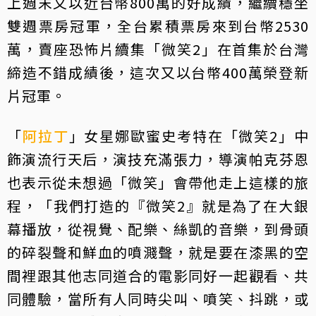
上週末又以近台幣800萬的好成績，繼續穩坐
雙週票房冠軍，全台累積票房來到台幣2530
萬，賣座恐怖片續集「微笑2」在首集於台灣
締造不錯成績後，這次又以台幣400萬榮登新
片冠軍。
「
阿拉丁
」女星娜歐蜜史考特在「微笑2」中
飾演流行天后，演技充滿張力，導演帕克芬恩
也表示從未想過「微笑」會帶他走上這樣的旅
程，「我們打造的『微笑2』就是為了在大銀
幕播放，從視覺、配樂、絲凱的音樂，到骨頭
的碎裂聲和鮮血的噴濺聲，就是要在漆黑的空
間裡跟其他志同道合的電影同好一起觀看、共
同體驗，當所有人同時尖叫、噴笑、抖跳，或