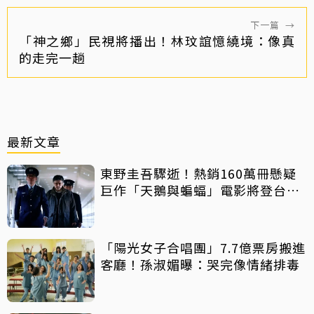
下一篇
→
「神之鄉」民視將播出！林玟誼憶繞境：像真
的走完一趟
最新文章
東野圭吾驟逝！熱銷160萬冊懸疑
巨作「天鵝與蝙蝠」電影將登台上
映
「陽光女子合唱團」7.7億票房搬進
客廳！孫淑媚曝：哭完像情緒排毒