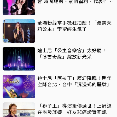
會 時間地點、票價福利、代表作品
一次看
全場粉絲拿手機狂拍她！「最美茉
莉公主」李聖經生氣了
迪士尼「公主音樂會」太好聽！
「冰雪奇緣」綻放新光采
迪士尼「阿拉丁」魔幻降臨！明年
空降台北、台中「沉浸式的體驗」
「獅子王」導演驚傳過世！上周還
在埃及旅遊 好友悲痛證實死訊