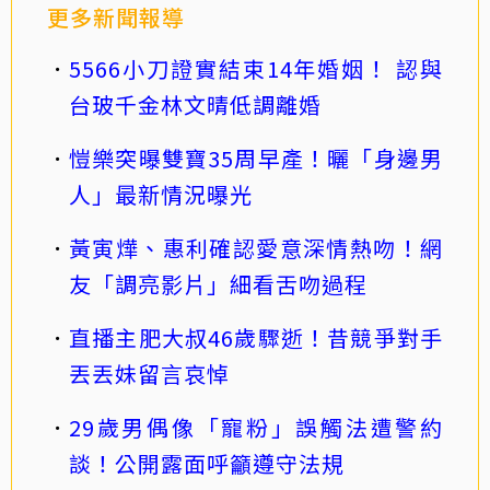
更多新聞報導
5566小刀證實結束14年婚姻！ 認與
台玻千金林文晴低調離婚
愷樂突曝雙寶35周早產！曬「身邊男
人」最新情況曝光
黃寅燁、惠利確認愛意深情熱吻！網
友「調亮影片」細看舌吻過程
直播主肥大叔46歲驟逝！昔競爭對手
丟丟妹留言哀悼
29歲男偶像「寵粉」誤觸法遭警約
談！公開露面呼籲遵守法規