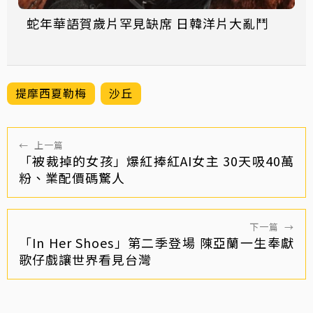
蛇年華語賀歲片罕見缺席 日韓洋片大亂鬥
提摩西夏勒梅
沙丘
←
上一篇
「被裁掉的女孩」爆紅捧紅AI女主 30天吸40萬
粉、業配價碼驚人
下一篇
→
「In Her Shoes」第二季登場 陳亞蘭一生奉獻
歌仔戲讓世界看見台灣