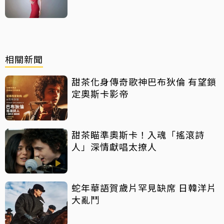
相關新聞
甜茶化身傳奇歌神巴布狄倫 有望鎖
定奧斯卡影帝
甜茶瞄準奧斯卡！入魂「搖滾詩
人」深情獻唱太撩人
蛇年華語賀歲片罕見缺席 日韓洋片
大亂鬥