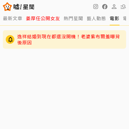
最新文章
姜厚任公開女友
熱門星聞
藝人動態
電影
電
逸祥結婚到現在都還沒開機！老婆紫布爾羞曝背
後原因