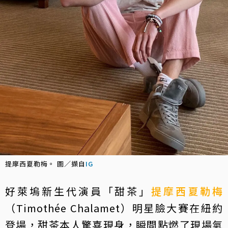
提摩西夏勒梅。 圖／擷自
IG
好萊塢新生代演員「甜茶」
提摩西夏勒梅
（Timothée Chalamet）明星臉大賽在紐約
登場，甜茶本人驚喜現身，瞬間點燃了現場氣