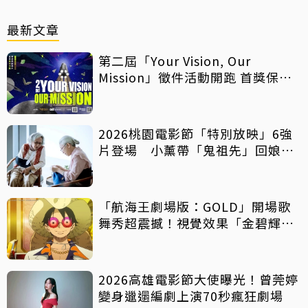
最新文章
第二屆「Your Vision, Our
Mission」徵件活動開跑 首獎保證
影像化
2026桃園電影節「特別放映」6強
片登場 小薰帶「鬼祖先」回娘
家！
「航海王劇場版：GOLD」開場歌
舞秀超震撼！視覺效果「金碧輝
煌」
2026高雄電影節大使曝光！曾莞婷
變身邋遢編劇上演70秒瘋狂劇場