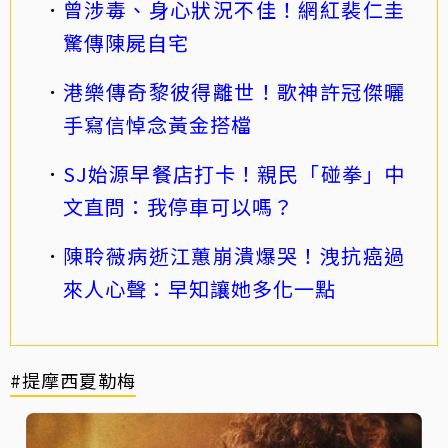
曾涉毒、身心狀況不佳！網紅裴仁圭
驚傳陳屍自宅
港樂傳奇黎彼得離世！歌神許冠傑曬
手寫信悼念黃金搭檔
SJ始源早餐店打卡！親民「碰拳」中
文直問：我停車可以嗎？
陳聆薇病逝江蕙崩潰爆哭！洩抗癌過
來人心聲：早知讓她多化一點
#提摩西夏勒梅