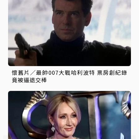
懷舊片／最帥007大戰哈利波特 票房創紀錄
竟被逼退交棒