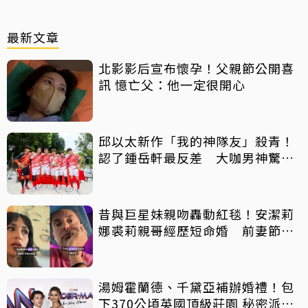
最新文章
北影影后宣布懷孕！父親節公開喜
訊 憶亡父：他一定很開心
邱以太新作「我的神隊友」殺青！
認了鍾岳軒最反差 大咖男神驚喜
客串
昔與巨星妹親吻轟動紅毯！安潔莉
娜裘莉親哥經歷短命婚 前妻節目
中出櫃：終於自由了
湯姆霍蘭德、千黛亞補辦婚禮！包
下370公頃英國頂級莊園 秘密派對