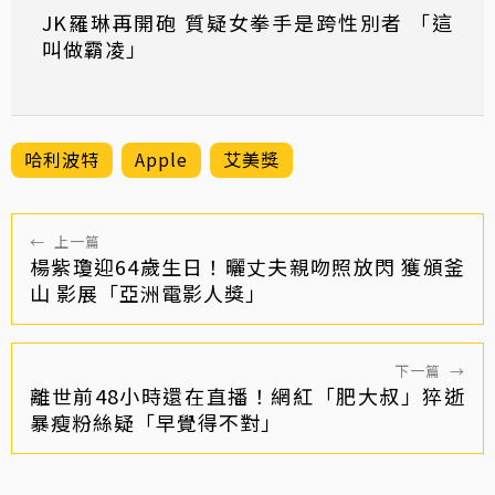
JK羅琳再開砲 質疑女拳手是跨性別者 「這
叫做霸凌」
哈利波特
Apple
艾美獎
←
上一篇
楊紫瓊迎64歲生日！曬丈夫親吻照放閃 獲頒釜
山 影展「亞洲電影人獎」
下一篇
→
離世前48小時還在直播！網紅「肥大叔」猝逝
暴瘦粉絲疑「早覺得不對」