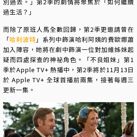
別過去。」第2季的劇情將聚焦於「如何繼續
過生活？」
而除了原班人馬全數回歸，第2季更邀請曾在
「
哈利波特
」系列中飾演哈利阿姨的費歐娜蕭
加入陣容，她將在劇中飾演一位對加維姊妹起
疑而四處探查的神祕角色。「不良姐妹」第1
季於Apple TV+ 熱播中，第2季將於11月13日
於 Apple TV+ 全球首播前兩集，接著每週三
更新一集。