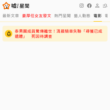
最新文章
姜厚任女友發文
熱門星聞
藝人動態
電影
電
泰男團成員驚傳離世！清晨騎車失聯「尋獲已成
遺體」 死因待調查