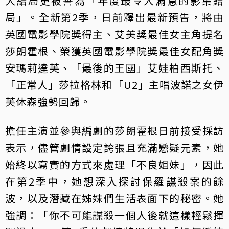
大結局更被譽為「年度最令人滿意的影集結
局」。全新第2季，日前釋出最新預告，將由
英國電影學院獎得主、艾美獎最佳女主角提名
莎朗霍根、榮獲英國電影學院獎最佳女配角獎
安瑪莉達芙、「最後的王國」艾娃柏西斯托、
「正常人」莎拉格林和「U2」主唱波諾之女伊
芙休森強勢回歸。
擔任主演並參與編劇的莎朗霍根日前接受採訪
表示，儘管劇情設定誇張且充滿懸疑元素，她
始終以寫實的方式來處理「不良姐妹」，因此
在第2季中，她想深入探討保羅謀殺案的餘
波，以及潛藏在姊妹們生活表面下的秘密。她
強調：「你不可能謀殺一個人後就這樣輕鬆揮