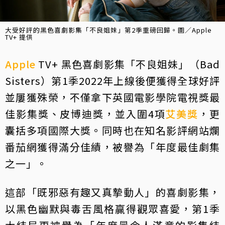
大受好評的黑色喜劇影集「不良姐妹」第2季重磅回歸。圖／Apple
TV+ 提供
Apple
TV+ 黑色喜劇影集「不良姐妹」（Bad
Sisters）第1季2022年上線後便獲得全球好評
並屢獲殊榮，不僅拿下英國電影學院電視獎最
佳影集獎、皮博迪獎，並入圍4項
艾美獎
，更
囊括多項國際大獎。同時也在知名影評網站爛
番茄網獲得滿分佳績，被譽為「年度最佳劇集
之一」。
這部「既邪惡有趣又真摯動人」的喜劇影集，
以黑色幽默與毒舌風格贏得觀眾喜愛，第1季