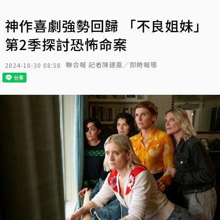
神作喜劇強勢回歸 「不良姐妹」
第2季探討恐怖命案
聯合報 記者陳建嘉／即時報導
2024-10-30 08:58