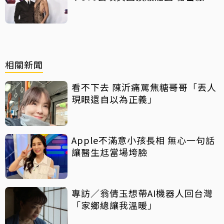
曝光
相關新聞
看不下去 陳沂痛罵焦糖哥哥「丟人
現眼還自以為正義」
Apple不滿意小孩長相 無心一句話
讓醫生尪當場垮臉
專訪／翁倩玉想帶AI機器人回台灣
「家鄉總讓我溫暖」