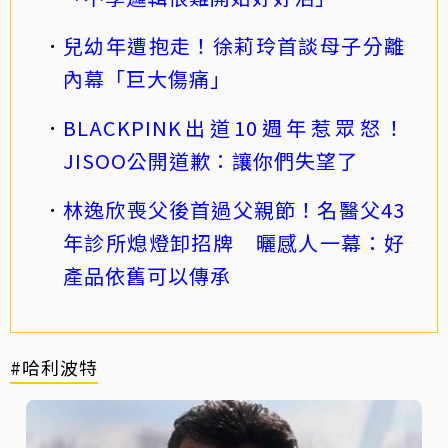
兒幼年遭抱走！徐莉玲首談母子分離
內幕「巨大傷痛」
BLACKPINK出道10週年惹眾怒！
JISOO公開道歉：讓你們失望了
林逸欣喪父後首過父親節！名醫父43
年診所熄燈卸招牌 曬感人一幕：好
產品依舊可以傳承
#哈利波特