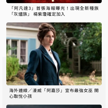
「阿凡達3」首張海報曝光！出現全新種族
「灰燼族」 楊紫瓊確定加入
海外連線／漫威「阿嘉莎」宣布最強女巫 開
心取悅小孩