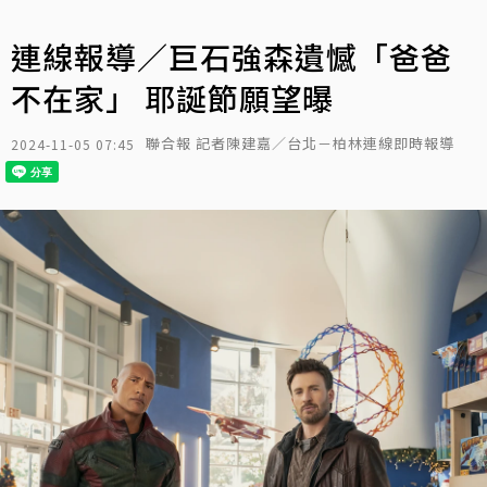
連線報導／巨石強森遺憾「爸爸
不在家」 耶誕節願望曝
聯合報 記者陳建嘉／台北－柏林連線即時報導
2024-11-05 07:45