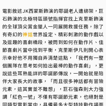
電影敘述JK西蒙斯飾演的耶誕老人遭綁架，巨
石飾演的北極特區頭號指揮官找上克里斯飾演
的全球頂尖賞金獵人一同展開救援任務，除了
有奇幻的
神話
世界設定、精彩刺激的動作戲以
及逗趣的喜劇橋段，被問到如何在動作片、佳
節喜劇片當中找到平衡，克里斯伊凡則開心表
示幸好他不用獨自弄清楚這點，「我們有一整
個團隊在思考如何拍出最棒的動作喜劇」，更
說這些耳熟能詳的耶誕節傳說，一開始就是陪
伴大家長大的故事，「而且很多神話都有冒險
元素，這其實並不難想」，巨石強森則大力強
調「紅色一號」不僅有耶誕節元素，也絕對是
同類型電影當中，具備最多大型特技動作場面