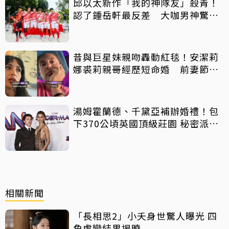
邱以太新作「我的神隊友」殺青！
認了鍾岳軒最反差 大咖男神驚喜
客串
昔與巨星妹親吻轟動紅毯！安潔莉
娜裘莉親哥經歷短命婚 前妻節目
中出櫃：終於自由了
湯姆霍蘭德、千黛亞補辦婚禮！包
下370公頃英國頂級莊園 秘密派對
曝光
相關新聞
「長相思2」小夭身世驚人曝光 四
角虐戀結果揭曉