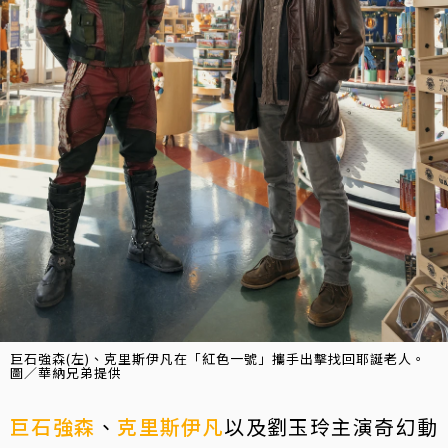
巨石強森(左)、克里斯伊凡在「紅色一號」攜手出擊找回耶誕老人。
圖／華納兄弟提供
巨石強森
、
克里斯伊凡
以及劉玉玲主演奇幻動