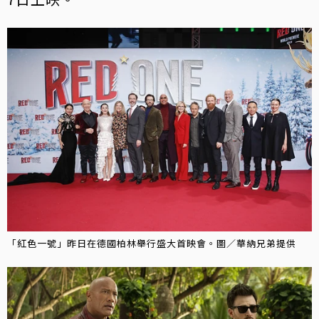
「紅色一號」昨日在德國柏林舉行盛大首映會。圖／華納兄弟提供