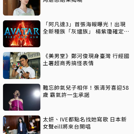
「阿凡達3」首張海報曝光！出現
全新種族「灰燼族」 楊紫瓊確定加
入
《美男堂》鄭河俊現身臺灣 行經國
土署超商秀搞怪表情
難忘帥氣兒子相伴！張清芳喜迎58
歲 霸氣許一生承諾
太妍、IVE都點名找她寫歌 日本新
女聲eill將來台開唱