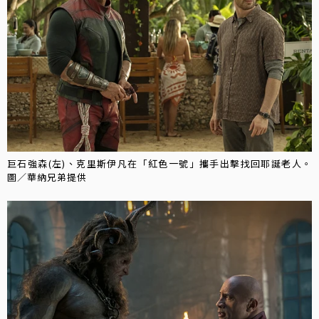
巨石強森(左)、克里斯伊凡在「紅色一號」攜手出擊找回耶誕老人。
圖／華納兄弟提供