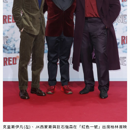
克里斯伊凡(左)、JK西蒙斯與巨石強森在「紅色一號」出席柏林首映