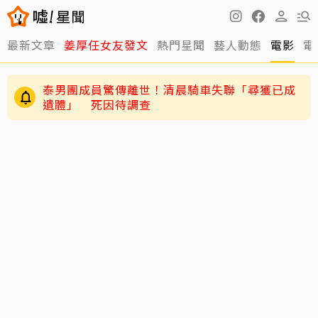
最新文章
姜厚任女友發文
熱門星聞
藝人動態
電影
電
泰男團成員驚傳離世！清晨騎車失聯「尋獲已成
遺體」 死因待調查