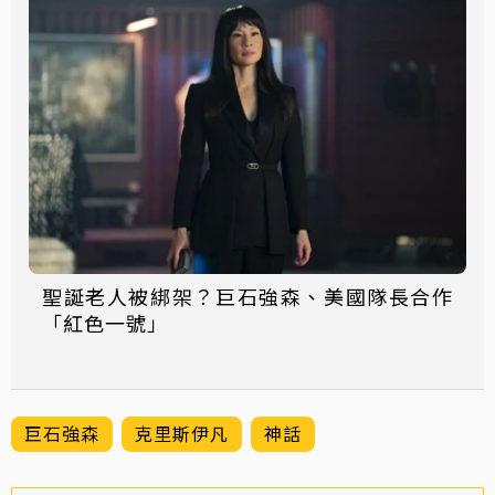
聖誕老人被綁架？巨石強森、美國隊長合作
「紅色一號」
巨石強森
克里斯伊凡
神話