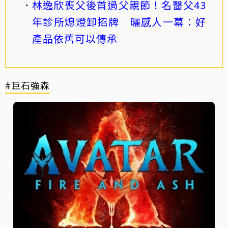
林逸欣喪父後首過父親節！名醫父43
年診所熄燈卸招牌 曬感人一幕：好
產品依舊可以傳承
#巨石強森