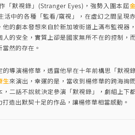
視錄」(Stranger Eyes)，強勢入圍本屆
生活中的各種「監看/窺視」，在虛幻之間呈現
，他的劇本發想來自於新加坡街道上滿布監視器
個人的安全，實質上卻是國家無所不在的控制，
所當然的存在。
定的導演楊修華，透露他早在十年前構思「默視
康生
來演出，幸運的是，當收到楊修華的跨海詢
本，二話不說就決定參演「默視錄」，劇組上下
力打造出默契十足的作品，讓楊修華相當感動。