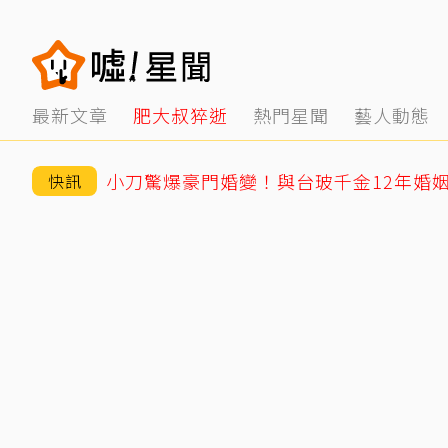
最新文章
肥大叔猝逝
熱門星聞
藝人動態
快訊
王凱靈堂曝光！白衣遺照+黑色郵筒 媽