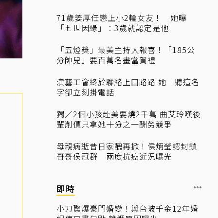
71歲姜厚任戀上小2輪女友！ 她曝
「七世因緣」：3歲就認定是他
「五燈獎」最美主持人報喜！「185公
分帥兒」要百萬名畫當賀禮
演藝工會終於聯絡上田路路 她一聽這名
字卻立刻掛電話
獨／2個小孩赴美要燒2千萬 曲艾玲嘆後
輩削價只拿她十分之一酬勞競爭
母親病逝昔日家醜再掀！侯炳瑩認封鎖
哥哥侯冠群 兩度抗癌近況曝光
即時
小刀驚爆豪門婚變！與台玻千金12年婚