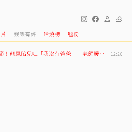
短片
娛樂有評
哈燒榜
噓粉
明金成走後第4個父親節！龍鳳胎兒吐「我沒有爸爸」 老師暖回一句話全網鼻酸
12:20