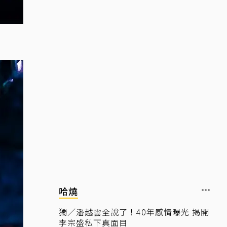
哈燒
獨／潘越雲全說了！40年感情曝光 揭開
李宗盛私下真面目