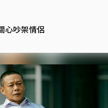
關心吵架情侶