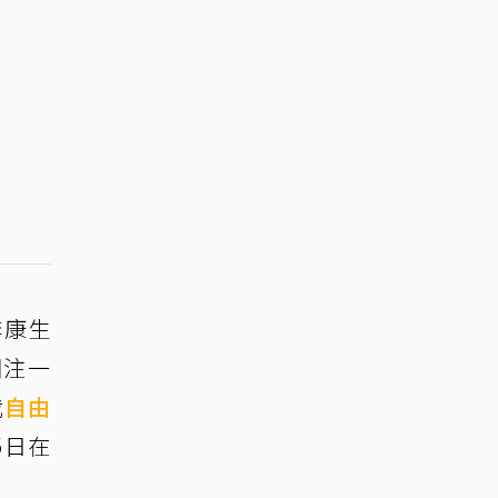
李康生
關注一
我
自由
5日在