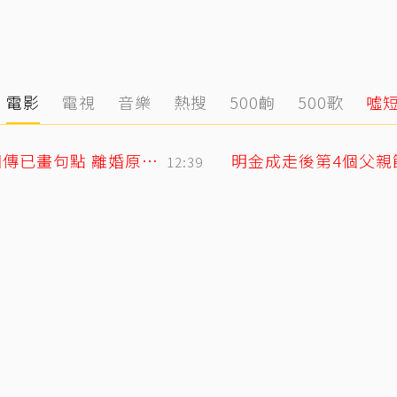
電影
電視
音樂
熱搜
500齣
500歌
噓
小刀驚爆豪門婚變！與台玻千金12年婚姻傳已畫句點 離婚原因曝光
12:39
媽缺席原因曝光
11:50