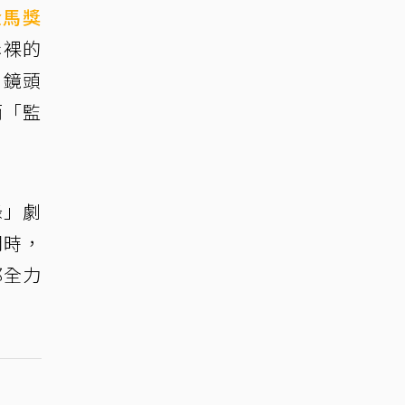
金馬獎
赤裸的
，鏡頭
而「監
錄」劇
問時，
都全力