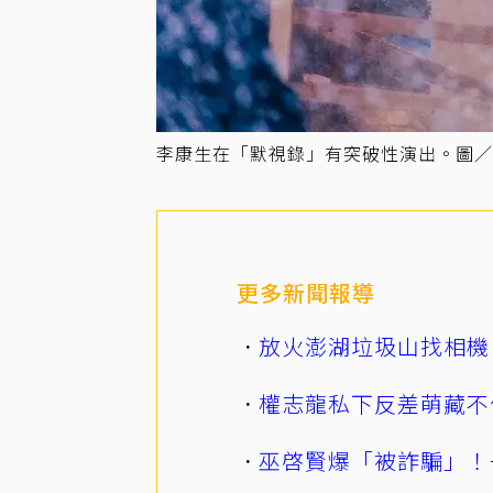
李康生在「默視錄」有突破性演出。圖／
更多新聞報導
放火澎湖垃圾山找相機
權志龍私下反差萌藏不
巫啓賢爆「被詐騙」！