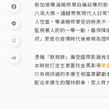
新加坡導演楊修華自編自導的新作「默
六項大獎。議題聚焦現代人日常
人性面。導演楊修華受訪時表示
監視著人民的一舉一動，雖保障
控」更是在疫情時代後被視為理
憑藉「默視錄」廣受國際影展肯
本時就打定主意要找金馬影帝
李
只有視訊過的李康生相當喜歡劇
配合李康生的獨特節奏，眾人齊