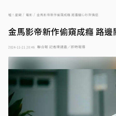
噓！星聞
電影
金馬影帝新作偷窺成癮 路邊關心吵架情侶
金馬影帝新作偷窺成癮 路邊
聯合報 記者陳建嘉／即時報導
2024-11-21 20:46