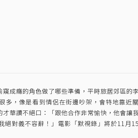
偷窺成癮的角色做了哪些準備，平時旅居郊區的
很多，像是看到情侶在街邊吵架，會特地靠近
的才華讚不絕口：「跟他合作非常愉快，他會讓
我絕對義不容辭！」電影「默視錄」將於11月1