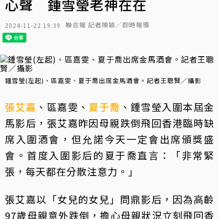
心聲 鍾雪瑩老神在在
聯合報 記者陳穎／即時報導
2024-11-22 19:39
鍾雪瑩(左起)、區嘉雯、夏于喬出席金馬酒會。記者王聰賢／攝影
張艾嘉
、區嘉雯、
夏于喬
、鍾雪瑩入圍本屆金
馬影后，張艾嘉昨因母親跌倒飛回香港臨時缺
席入圍酒會，但允諾今天一定會出席頒獎盛
會。首度入圍影后的夏于喬直言：「非常緊
張，每天都在分散注意力。」
張艾嘉以「女兒的女兒」問鼎影后，因為高齡
97歲母親意外跌倒，擔心母親狀況立刻飛回香