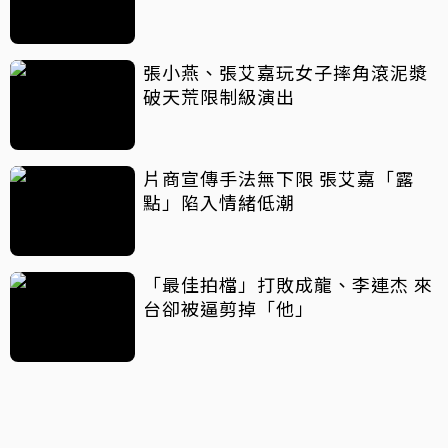
張小燕、張艾嘉玩女子摔角滾泥漿
破天荒限制級演出
片商宣傳手法無下限 張艾嘉「露
點」陷入情緒低潮
「最佳拍檔」打敗成龍、李連杰 來
台卻被逼剪掉「他」