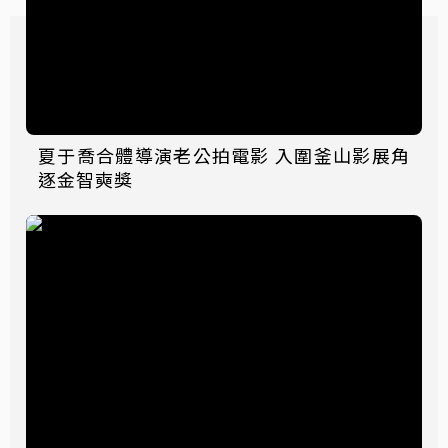
夏于喬合體導演老公拍電影 入圍釜山影展角
逐金智奭獎