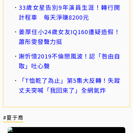
33歲女星告別9年演員生涯！轉行開
計程車 每天淨賺8200元
姜厚任小24歲女友IQ160遭疑造假！
蕭彤雯發聲力挺
謝忻憶2019不倫戀風波！認「咎由自
取」吐心聲
「T恤乾了為止」第5集大反轉！失蹤
丈夫突喊「我回來了」全網氣炸
#夏于喬