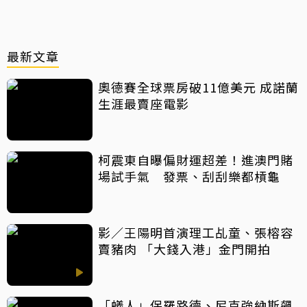
最新文章
奧德賽全球票房破11億美元 成諾蘭
生涯最賣座電影
柯震東自曝偏財運超差！進澳門賭
場試手氣 發票、刮刮樂都槓龜
影／王陽明首演理工乩童、張榕容
賣豬肉 「大錢入港」金門開拍
「蟻人」保羅路德、尼克強納斯飆