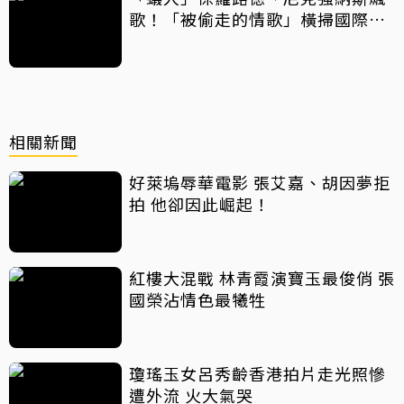
歌！「被偷走的情歌」橫掃國際大
獎
相關新聞
好萊塢辱華電影 張艾嘉、胡因夢拒
拍 他卻因此崛起！
紅樓大混戰 林青霞演寶玉最俊俏 張
國榮沾情色最犧牲
瓊瑤玉女呂秀齡香港拍片走光照慘
遭外流 火大氣哭