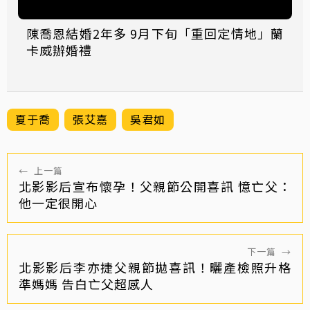
陳喬恩結婚2年多 9月下旬「重回定情地」蘭
卡威辦婚禮
夏于喬
張艾嘉
吳君如
←
上一篇
北影影后宣布懷孕！父親節公開喜訊 憶亡父：
他一定很開心
下一篇
→
北影影后李亦捷父親節拋喜訊！曬產檢照升格
準媽媽 告白亡父超感人