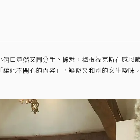
小倆口竟然又鬧分手。據悉，梅根福克斯在感恩
「讓她不開心的內容」，疑似又和別的女生曖昧