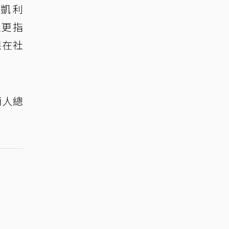
槍凱利
根更指
根在社
兩人總