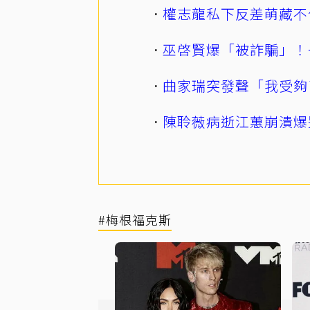
權志龍私下反差萌藏不
巫啓賢爆「被詐騙」！
曲家瑞突發聲「我受夠
陳聆薇病逝江蕙崩潰爆
#梅根福克斯