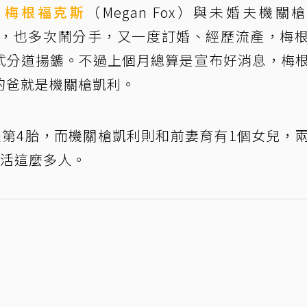
」
梅根福克斯
（Megan Fox）與未婚夫機關
y）交往4年，也多次鬧分手，又一度訂婚、經歷流產，梅
式分道揚鑣。不過上個月總算是宣布好消息，梅
的爸就是機關槍凱利。
是第4胎，而機關槍凱利則和前妻育有1個女兒，
養活這麼多人。