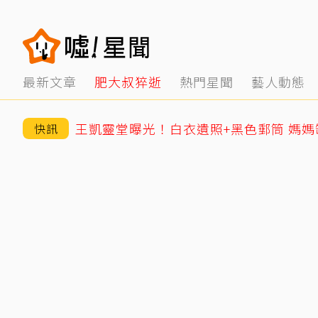
最新文章
肥大叔猝逝
熱門星聞
藝人動態
王凱靈堂曝光！白衣遺照+黑色郵筒 媽
快訊