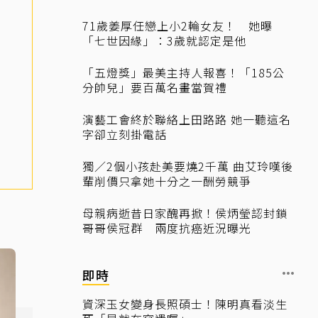
71歲姜厚任戀上小2輪女友！ 她曝
「七世因緣」：3歲就認定是他
「五燈獎」最美主持人報喜！「185公
分帥兒」要百萬名畫當賀禮
演藝工會終於聯絡上田路路 她一聽這名
字卻立刻掛電話
獨／2個小孩赴美要燒2千萬 曲艾玲嘆後
輩削價只拿她十分之一酬勞競爭
母親病逝昔日家醜再掀！侯炳瑩認封鎖
哥哥侯冠群 兩度抗癌近況曝光
即時
資深玉女變身長照碩士！陳明真看淡生