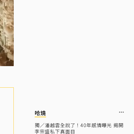
哈燒
獨／潘越雲全說了！40年感情曝光 揭開
李宗盛私下真面目