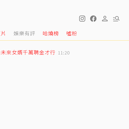
短片
娛樂有評
哈燒榜
噓粉
話未來女婿千萬聘金才行
11:20