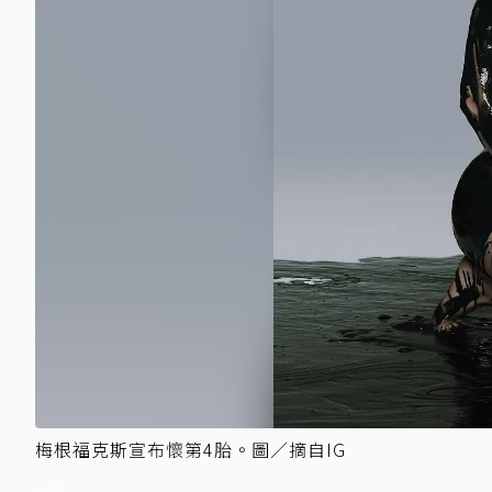
梅根福克斯宣布懷第4胎。圖／摘自IG