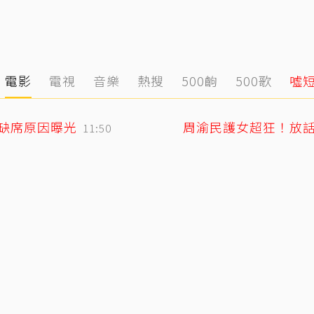
電影
電視
音樂
熱搜
500齣
500歌
噓
媽缺席原因曝光
周渝民護女超狂！放
11:50