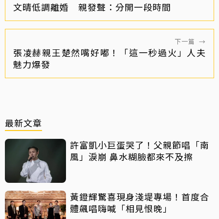
文晴低調離婚 親發聲：分開一段時間
下一篇
→
張凌赫親王楚然嘴好嘟！「這一秒過火」人夫
魅力爆發
最新文章
許富凱小巨蛋哭了！父親節唱「南
風」淚崩 鼻水糊臉都來不及擦
黃鐙輝驚喜現身淺堤專場！首度合
體飆唱嗨喊「相見恨晚」