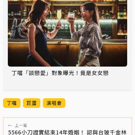
丁噹「談戀愛」對象曝光！竟是女女戀
丁噹
巨蛋
演唱會
←
上一篇
5566小刀證實結束14年婚姻！ 認與台玻千金林