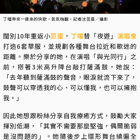
丁噹帶來一連串的快歌，氣氛嗨翻。記者沈昱嘉／攝影
闊別10年重返小
巨蛋
，
丁噹
替「夜遊」
演唱會
打造6套華服，並規劃各種舞台拉近和歌迷的
距離。樂於分享的她，在演唱「與光同行」之
前，搭著3米高升降台敲打薩滿鼓，她說：
「去年聽到薩滿鼓的聲音，眼淚就流下來了，
鼓聲可以穿透我的心、可以懂我，也可以擁抱
我。」
因此她想跟粉絲分享自我療癒方式，鼓勵大家
揮別低潮，「其實不需要那麼堅強，偶爾脆弱
是沒問題的」。她隨後步上環形舞台繞遍全