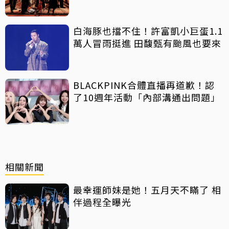
白海豚也擋不住！許富凱小巨蛋1.1
萬人冒雨挺進 田馥甄有颱風也要來
BLACKPINK合體直播再道歉！認
了10週年活動「內部溝通出問題」
相關新聞
最幸運師妹是她！五月天不瞞了 相
伴過程全曝光