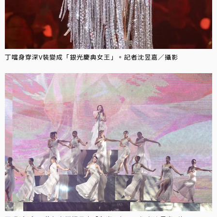
丁噹身穿深V裝變成「銀光慶典女王」。記者沈昱嘉／攝影