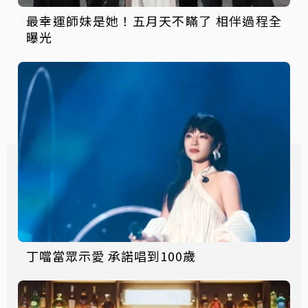
最幸運師妹是她！五月天不瞞了 相伴過程全
曝光
丁噹當眾示愛 承諾唱到100歲