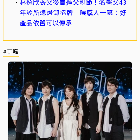
林逸欣喪父後首過父親節！名醫父43
年診所熄燈卸招牌 曬感人一幕：好
產品依舊可以傳承
#丁噹