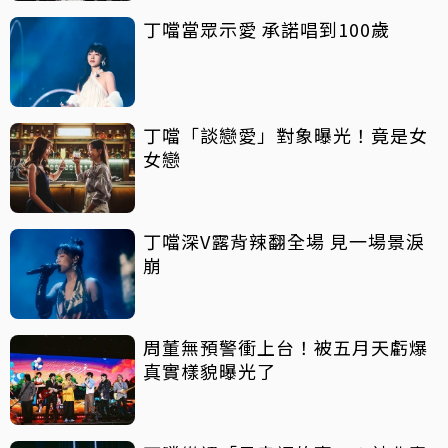
丁噹當眾示愛 承諾唱到100歲
丁噹「談戀愛」對象曝光！竟是女
女戀
丁噹深V露背辣翻全場 見一場景淚
崩
周董無預警衝上台！被五月天虧爆
真實樣貌曝光了