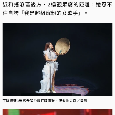
近和搖滾區後方、2樓觀眾席的距離，她忍不
住自誇「我是超級寵粉的女歌手」。
丁噹搭著3米高升降台敲打薩滿鼓。記者沈昱嘉／攝影