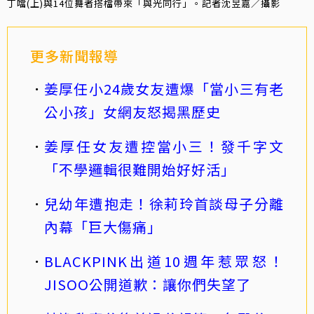
丁噹(上)與14位舞者搭檔帶來「與光同行」。記者沈昱嘉／攝影
更多新聞報導
姜厚任小24歲女友遭爆「當小三有老
公小孩」女網友怒揭黑歷史
姜厚任女友遭控當小三！發千字文
「不學邏輯很難開始好好活」
兒幼年遭抱走！徐莉玲首談母子分離
內幕「巨大傷痛」
BLACKPINK出道10週年惹眾怒！
JISOO公開道歉：讓你們失望了