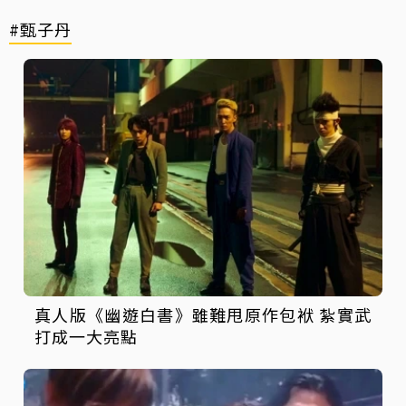
#甄子丹
真人版《幽遊白書》雖難甩原作包袱 紮實武
打成一大亮點