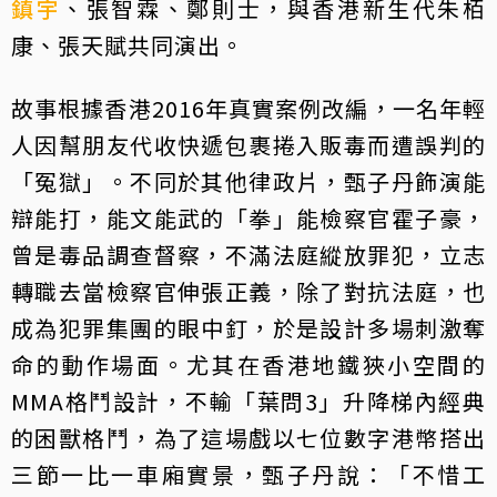
鎮宇
、張智霖、鄭則士，與香港新生代朱栢
康、張天賦共同演出。
故事根據香港2016年真實案例改編，一名年輕
人因幫朋友代收快遞包裹捲入販毒而遭誤判的
「冤獄」。不同於其他律政片，甄子丹飾演能
辯能打，能文能武的「拳」能檢察官霍子豪，
曾是毒品調查督察，不滿法庭縱放罪犯，立志
轉職去當檢察官伸張正義，除了對抗法庭，也
成為犯罪集團的眼中釘，於是設計多場刺激奪
命的動作場面。尤其在香港地鐵狹小空間的
MMA格鬥設計，不輸「葉問3」升降梯內經典
的困獸格鬥，為了這場戲以七位數字港幣搭出
三節一比一車廂實景，甄子丹說：「不惜工