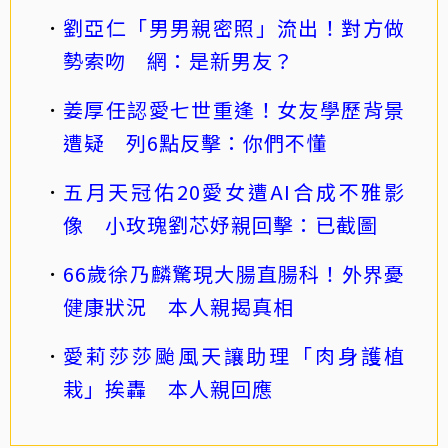
劉亞仁「男男親密照」流出！對方做
勢索吻 網：是新男友？
姜厚任認愛七世重逢！女友學歷背景
遭疑 列6點反擊：你們不懂
五月天冠佑20愛女遭AI合成不雅影
像 小玫瑰劉芯妤親回擊：已截圖
66歲徐乃麟驚現大腸直腸科！外界憂
健康狀況 本人親揭真相
愛莉莎莎颱風天讓助理「肉身護植
栽」挨轟 本人親回應