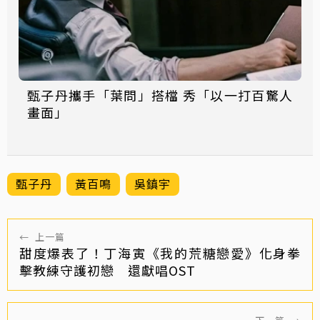
甄子丹攜手「葉問」搭檔 秀「以一打百驚人
畫面」
甄子丹
黃百鳴
吳鎮宇
←
上一篇
甜度爆表了！丁海寅《我的荒糖戀愛》化身拳
擊教練守護初戀 還獻唱OST