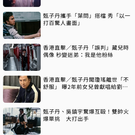
甄子丹攜手「葉問」搭檔 秀「以一
打百驚人畫面」
香港直擊／甄子丹「誤判」藏兒時
偶像 秒變迷弟：我是他粉絲
香港直擊／甄子丹聞瓊瑤離世「不
舒服」 曝2年前女兒曾獻唱給劉家
昌
甄子丹、吳鎮宇驚爆互毆！雙帥火
爆單挑 大打出手