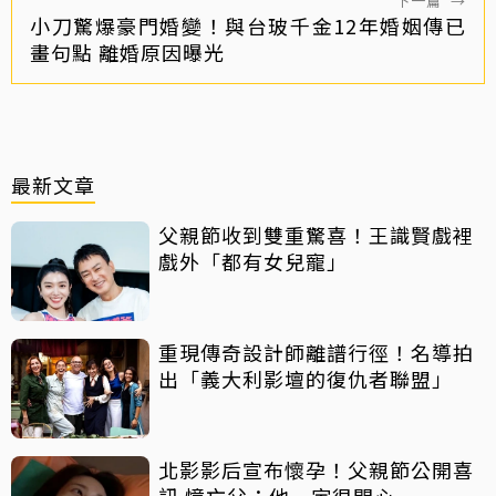
下一篇
→
小刀驚爆豪門婚變！與台玻千金12年婚姻傳已
畫句點 離婚原因曝光
最新文章
父親節收到雙重驚喜！王識賢戲裡
戲外「都有女兒寵」
重現傳奇設計師離譜行徑！名導拍
出「義大利影壇的復仇者聯盟」
北影影后宣布懷孕！父親節公開喜