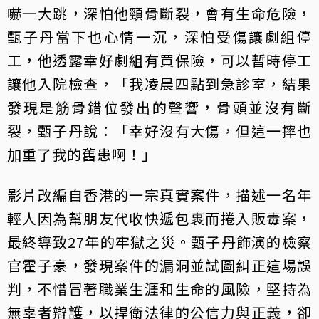
嚇一大跳，深怕他頸骨斷裂，會有生命危險，
甄子丹當下也心情一沉，深怕受傷讓劇組停
工，他透露幸好劇組有買保險，可以暫時停工
讓他入院檢查，「我凌晨四點到急診室，結果
發現是筋骨錯位發出的聲響，骨頭並沒有斷
裂，甄子丹說：「幸好沒有大傷，但這一摔也
加重了我的舊患啊！」
影片改編自香港的一宗真實案件，描述一名年
輕人因為幫朋友代收快遞包裹而捲入販毒案，
最終導致27年的牢獄之災。甄子丹飾演的檢察
官霍子豪，發現案件的漏洞並試圖糾正這場誤
判，不惜冒著職業生涯和生命的風險，堅持為
無辜者辯護，以捍衛法律的公信力與正義，卻