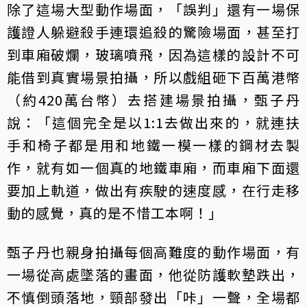
除了這場大型動作場面，「誤判」還有一場保
護證人躲避殺手連環追殺的驚險場面，甚至打
到車廂破爛，玻璃噴飛，因為這樣的設計不可
能借到真實場景拍攝，所以戲組砸下百萬港幣
（約420萬台幣）去搭建場景拍攝，甄子丹
說：「這個完全是以1:1去做出來的，就連扶
手和椅子都是用和地鐵一模一樣的鋼材去製
作，就有如一個真的地鐵車廂，而車廂下面還
要加上軌道，做出有疾駛的速度感，在行走移
動的感覺，真的是不惜工本啊！」
甄子丹也親身拍攝每個高難度的動作場面，有
一場從高處墜落的畫面，他從防護軟墊跌出，
不慎倒頭落地，頸部發出「咔」一聲，全場都