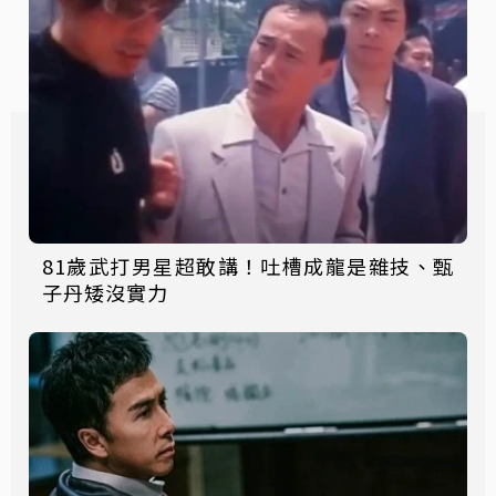
81歲武打男星超敢講！吐槽成龍是雜技、甄
子丹矮沒實力