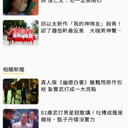
訊 憶亡父：他一定很開心
邱以太新作「我的神隊友」殺青！
認了鍾岳軒最反差 大咖男神驚喜
客串
相關新聞
真人版《幽遊白書》雖難甩原作包
袱 紮實武打成一大亮點
81歲武打男星超敢講！吐槽成龍是
雜技、甄子丹矮沒實力