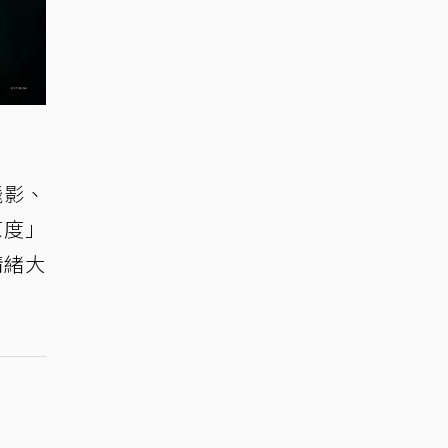
飛影、
原度」
情緒大