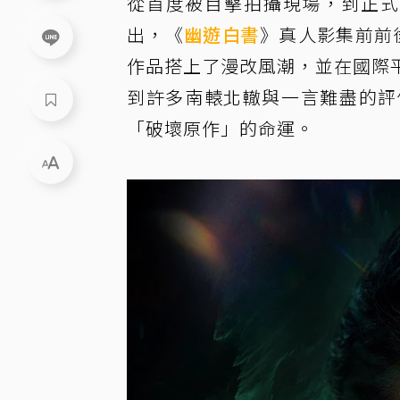
從首度被目擊拍攝現場，到正式官
出，《
幽遊白書
》真人影集前前
作品搭上了漫改風潮，並在國際
到許多南轅北轍與一言難盡的評
「破壞原作」的命運。