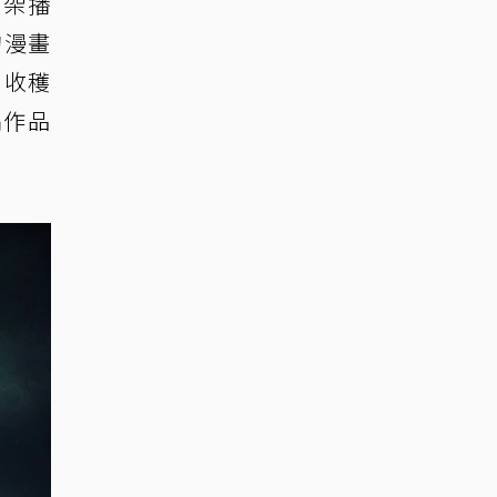
上架播
的漫畫
，收穫
編作品