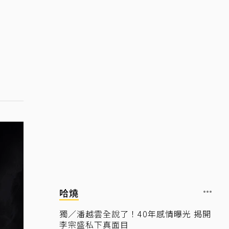
哈燒
獨／潘越雲全說了！40年感情曝光 揭開
李宗盛私下真面目