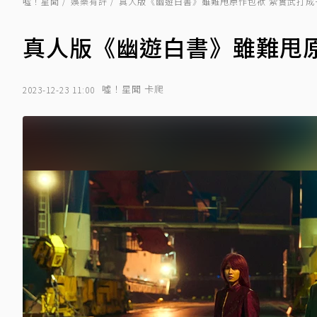
噓！星聞
娛樂有評
真人版《幽遊白書》雖難甩原作包袱 紮實武打成
真人版《幽遊白書》雖難甩
噓！星聞 卡爬
2023-12-23 11:00