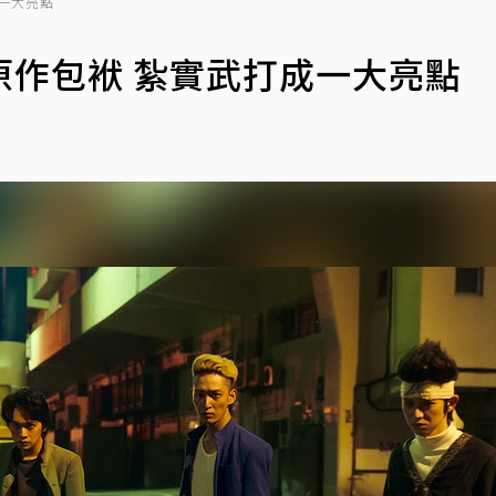
一大亮點
原作包袱 紮實武打成一大亮點