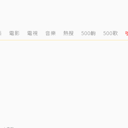
態
電影
電視
音樂
熱搜
500齣
500歌