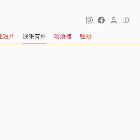
噓短片
娛樂有評
哈燒榜
噓粉