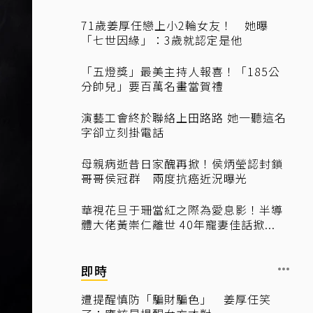
71歲姜厚任戀上小2輪女友！ 她曝
「七世因緣」：3歲就認定是他
「五燈獎」最美主持人報喜！「185公
分帥兒」要百萬名畫當賀禮
演藝工會終於聯絡上田路路 她一聽這名
字卻立刻掛電話
母親病逝昔日家醜再掀！侯炳瑩認封鎖
哥哥侯冠群 兩度抗癌近況曝光
華視花旦于珊當紅之際為愛息影！半導
體大佬黃崇仁離世 40年寵妻佳話掀...
即時
遭提醒慎防「騙財騙色」 姜厚任笑