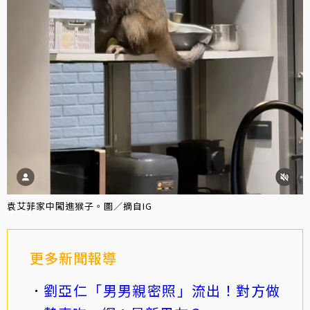
袁艾菲家中闖進猴子。圖／摘自IG
更多新聞報導
劉亞仁「男男親密照」流出！對方做