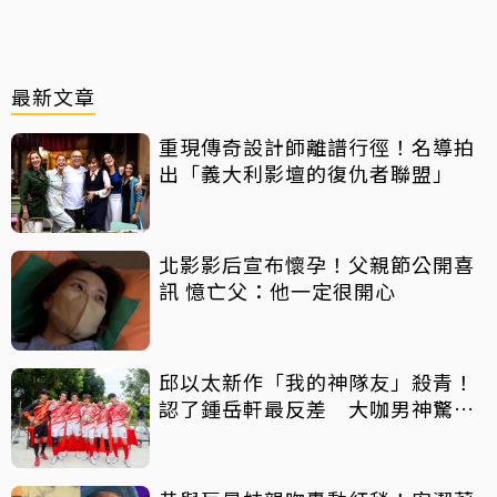
最新文章
重現傳奇設計師離譜行徑！名導拍
出「義大利影壇的復仇者聯盟」
北影影后宣布懷孕！父親節公開喜
訊 憶亡父：他一定很開心
邱以太新作「我的神隊友」殺青！
認了鍾岳軒最反差 大咖男神驚喜
客串