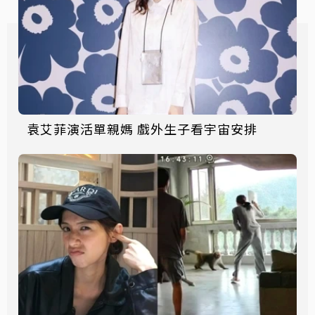
袁艾菲演活單親媽 戲外生子看宇宙安排