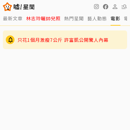
最新文章
林志玲曬帥兒照
熱門星聞
藝人動態
電影
電
只花1個月激瘦7公斤 許富凱公開驚人內幕