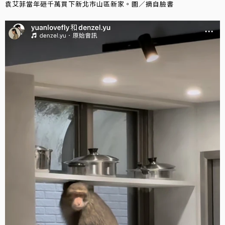
袁艾菲當年砸千萬買下新北市山區新家。圖／摘自臉書