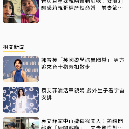
昔與巨星妹親吻轟動紅毯！安潔莉
娜裘莉親哥經歷短命婚 前妻節目
中出櫃：終於自由了
相關新聞
郭雪芙「英國遊學遇異國戀」 男方
追來台十指緊扣散步
袁艾菲演活單親媽 戲外生子看宇宙
安排
袁艾菲家中再遭獼猴闖入！熟練開
紗窗「硬闖客廳」 夫妻驚慌對話