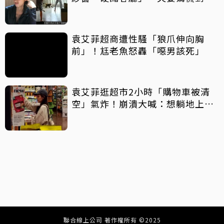
爆紅
袁艾菲超商遭性騷「狼爪伸向胸
前」！尪老魚怒轟「噁男該死」
袁艾菲逛超市2小時「購物車被清
空」氣炸！崩潰大喊：想躺地上耍
賴
聯合線上公司 著作權所有 ©2025