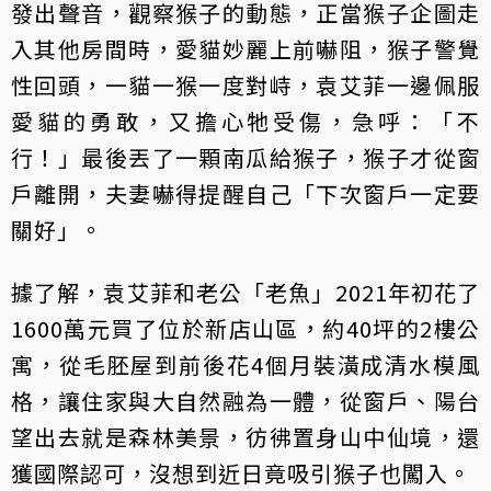
發出聲音，觀察猴子的動態，正當猴子企圖走
入其他房間時，愛貓妙麗上前嚇阻，猴子警覺
性回頭，一貓一猴一度對峙，袁艾菲一邊佩服
愛貓的勇敢，又擔心牠受傷，急呼：「不
行！」最後丟了一顆南瓜給猴子，猴子才從窗
戶離開，夫妻嚇得提醒自己「下次窗戶一定要
關好」。
據了解，袁艾菲和老公「老魚」2021年初花了
1600萬元買了位於新店山區，約40坪的2樓公
寓，從毛胚屋到前後花4個月裝潢成清水模風
格，讓住家與大自然融為一體，從窗戶、陽台
望出去就是森林美景，彷彿置身山中仙境，還
獲國際認可，沒想到近日竟吸引猴子也闖入。