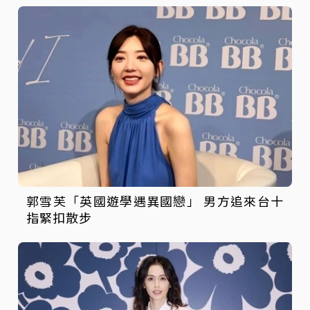
郭雪芙「英國遊學遇異國戀」 男方追來台十
指緊扣散步