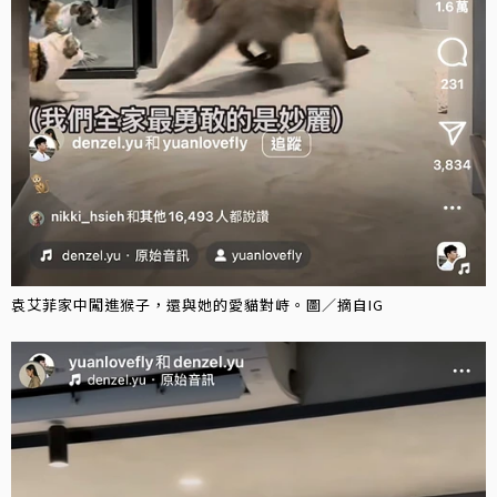
袁艾菲家中闖進猴子，還與她的愛貓對峙。圖／摘自IG