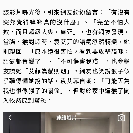
該影片曝光後，引來網友紛紛留言：「有沒有
突然覺得蟑螂真的沒什麼」、「完全不怕人
欸，而且超級大隻，嚇死」，也有網友發現，
當貓、猴對峙時，袁艾菲的語氣忽然轉變，她
則親回：「原本還很害怕，看到要攻擊貓咪，
語氣都會變了」、「不可傷害我貓」，也令網
友讚她「艾菲為貓則剛」，網友也笑說猴子似
乎聽得懂她說的話，袁艾菲自嘲：「可能因為
我也很像猴子的關係」，但對於家中遭猴子闖
入依然感到驚恐。