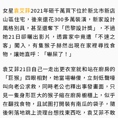
女星
袁艾菲
2021年砸千萬買下位於新北市新店
山區住宅，後來還花300多萬裝潢，新家設計
風格別具，甚至還奪下「巴黎設計獎」，不過
她21日卻曬出影片，透露家中竟遭「不速之
客」闖入，有隻猴子赫然出現在家裡尋找食
物，讓她直呼：「嚇屎了！」
袁艾菲21日自己一走出更衣室就和站在廚房的
「巨猴」四眼相對，她當場嚇傻，立刻低聲嚎
叫向老公求救，同時老公也釋出事發畫面，只
見一隻身形巨大的猴子縮在廚房櫥櫃上，似乎
在翻找食物，且試圖打開裝有南瓜的袋子，隨
後俐落地跳上流理台想找東西吃，袁艾菲不敢