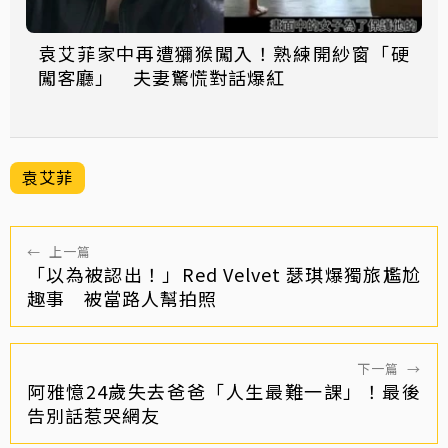
袁艾菲家中再遭獼猴闖入！熟練開紗窗「硬
闖客廳」 夫妻驚慌對話爆紅
袁艾菲
←
上一篇
「以為被認出！」Red Velvet 瑟琪爆獨旅尷尬
趣事 被當路人幫拍照
下一篇
→
阿雅憶24歲失去爸爸「人生最難一課」！最後
告別話惹哭網友