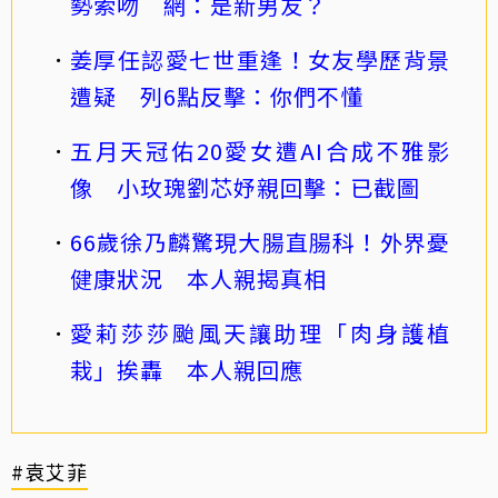
勢索吻 網：是新男友？
姜厚任認愛七世重逢！女友學歷背景
遭疑 列6點反擊：你們不懂
五月天冠佑20愛女遭AI合成不雅影
像 小玫瑰劉芯妤親回擊：已截圖
66歲徐乃麟驚現大腸直腸科！外界憂
健康狀況 本人親揭真相
愛莉莎莎颱風天讓助理「肉身護植
栽」挨轟 本人親回應
#袁艾菲