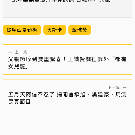
提摩西夏勒梅
奧斯卡
金球獎
←
上一篇
父親節收到雙重驚喜！王識賢戲裡戲外「都有
女兒寵」
下一篇
→
五月天阿信不忍了 揭開言承旭、吳建豪、周渝
民真面目