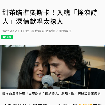
甜茶瞄準奧斯卡！入魂「搖滾詩
人」深情獻唱太撩人
聯合報 記者陳穎／即時報導
2025-01-07 17:32
提摩西夏勒梅在「巴布狄倫：搖滾詩人」獻唱。圖／探照燈影業提供