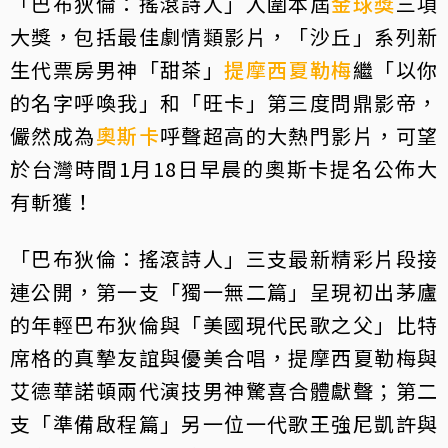
「巴布狄倫：搖滾詩人」入圍本屆
金球獎
三項
大獎，包括最佳劇情類影片，「沙丘」系列新
生代票房男神「甜茶」
提摩西夏勒梅
繼「以你
的名字呼喚我」和「旺卡」第三度問鼎影帝，
儼然成為
奧斯卡
呼聲超高的大熱門影片，可望
於台灣時間1月18日早晨的奧斯卡提名公佈大
有斬獲！
「巴布狄倫：搖滾詩人」三支最新精彩片段接
連公開，第一支「獨一無二篇」呈現初出茅廬
的年輕巴布狄倫與「美國現代民歌之父」比特
席格的真摯友誼與優美合唱，提摩西夏勒梅與
艾德華諾頓兩代演技男神驚喜合體獻聲；第二
支「準備啟程篇」另一位一代歌王強尼凱許與