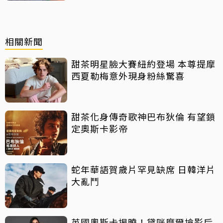
相關新聞
甜茶明星臉大賽紐約登場 本尊提摩
西夏勒梅意外現身粉絲驚喜
甜茶化身傳奇歌神巴布狄倫 有望鎖
定奧斯卡影帝
蛇年華語賀歲片罕見缺席 日韓洋片
大亂鬥
英國奧斯卡揭曉！黛咪摩爾搶影后