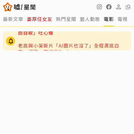
最新文章
姜厚任女友
熱門星聞
藝人動態
電影
電視
老高與小茉新片「AI圖片也沒了」全程黑底白
字 網驚：直接變Podcast
謝忻憶2019不倫戀風波！工作瞬間歸零 認「咎
由自取」吐心聲