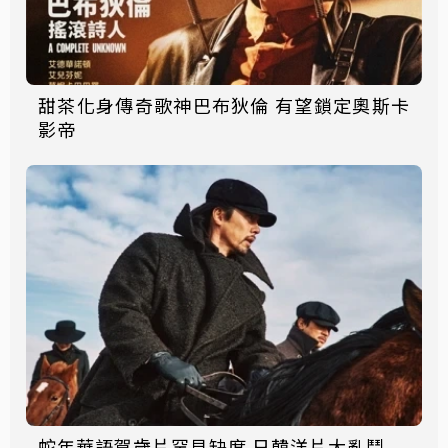
甜茶化身傳奇歌神巴布狄倫 有望鎖定奧斯卡
影帝
蛇年華語賀歲片罕見缺席 日韓洋片大亂鬥