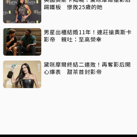
踢鐵板 慘敗25歲的她
男星出櫃結婚11年！連莊搶奧斯卡
影帝 親吐：至高榮幸
黛咪摩爾終結二連敗！再奪影后開
心爆表 甜茶首封影帝