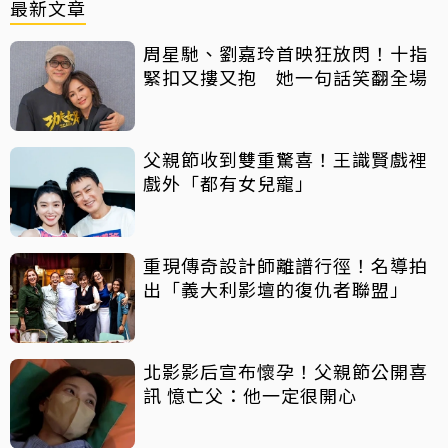
最新文章
周星馳、劉嘉玲首映狂放閃！十指
緊扣又摟又抱 她一句話笑翻全場
父親節收到雙重驚喜！王識賢戲裡
戲外「都有女兒寵」
重現傳奇設計師離譜行徑！名導拍
出「義大利影壇的復仇者聯盟」
北影影后宣布懷孕！父親節公開喜
訊 憶亡父：他一定很開心