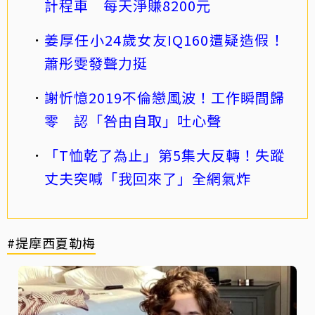
計程車 每天淨賺8200元
姜厚任小24歲女友IQ160遭疑造假！
蕭彤雯發聲力挺
謝忻憶2019不倫戀風波！工作瞬間歸
零 認「咎由自取」吐心聲
「T恤乾了為止」第5集大反轉！失蹤
丈夫突喊「我回來了」全網氣炸
#提摩西夏勒梅