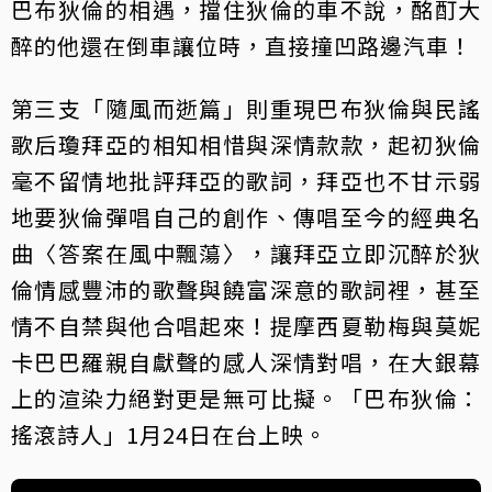
巴布狄倫的相遇，擋住狄倫的車不說，酩酊大
醉的他還在倒車讓位時，直接撞凹路邊汽車！
第三支「隨風而逝篇」則重現巴布狄倫與民謠
歌后瓊拜亞的相知相惜與深情款款，起初狄倫
毫不留情地批評拜亞的歌詞，拜亞也不甘示弱
地要狄倫彈唱自己的創作、傳唱至今的經典名
曲〈答案在風中飄蕩〉，讓拜亞立即沉醉於狄
倫情感豐沛的歌聲與饒富深意的歌詞裡，甚至
情不自禁與他合唱起來！提摩西夏勒梅與莫妮
卡巴巴羅親自獻聲的感人深情對唱，在大銀幕
上的渲染力絕對更是無可比擬。「巴布狄倫：
搖滾詩人」1月24日在台上映。