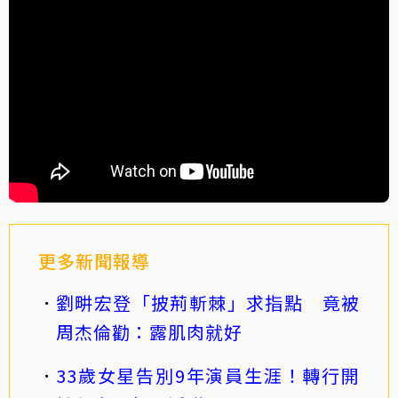
更多新聞報導
劉畊宏登「披荊斬棘」求指點 竟被
周杰倫勸：露肌肉就好
33歲女星告別9年演員生涯！轉行開