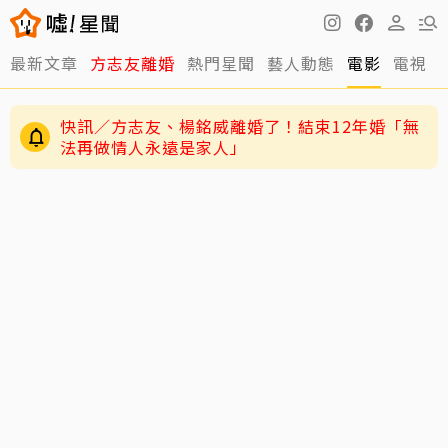
最新文章
方志友離婚
熱門星聞
藝人動態
電影
電視
快訊／方志友、楊銘威離婚了！結束12年婚「無
法再做情人永遠是家人」
12年婚姻走到盡頭早有跡象？楊銘威、方志友過
老高與小茉新片「AI圖片也沒了」全程黑底白
去婚姻裂痕一次看
字 網驚：直接變Podcast