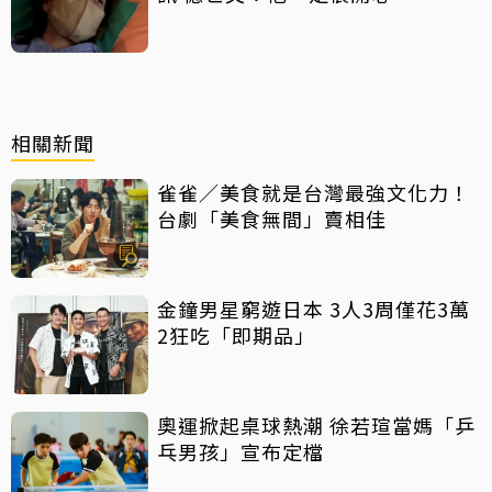
相關新聞
雀雀／美食就是台灣最強文化力！
台劇「美食無間」賣相佳
金鐘男星窮遊日本 3人3周僅花3萬
2狂吃「即期品」
奧運掀起桌球熱潮 徐若瑄當媽「乒
乓男孩」宣布定檔