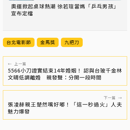
奧運掀起桌球熱潮 徐若瑄當媽「乒乓男孩」
宣布定檔
台北電影節
金馬獎
九把刀
←
上一篇
5566小刀證實結束14年婚姻！ 認與台玻千金林
文晴低調離婚 親發聲：分開一段時間
下一篇
→
張凌赫親王楚然嘴好嘟！「這一秒過火」人夫
魅力爆發