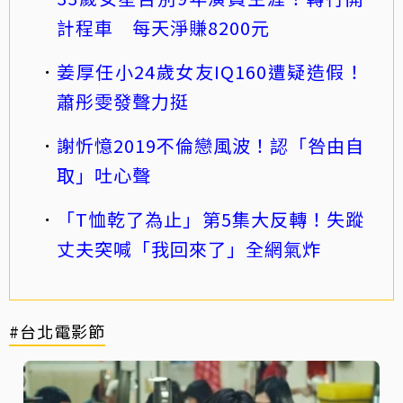
計程車 每天淨賺8200元
姜厚任小24歲女友IQ160遭疑造假！
蕭彤雯發聲力挺
謝忻憶2019不倫戀風波！認「咎由自
取」吐心聲
「T恤乾了為止」第5集大反轉！失蹤
丈夫突喊「我回來了」全網氣炸
#台北電影節