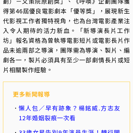
劃）－文策院原創獎」、《呼喚》企劃團隊獲
得第46屆優良電影劇本「優等獎」，展現新生
代影視工作者獨特視角，也為台灣電影產業注
入令人期待的活力新血。「新導演長片工作
坊」報名資格為曾執導電影短片或電影長片作
品未逾兩部之導演，團隊需為導演、製片、編
劇各一，製片必須具有至少一部劇情長片或短
片相關製作經驗。
更多新聞報導
懶人包／早有跡象？楊銘威.方志友
12年婚姻裂痕一次看
33歲女星告別9年演員生涯！轉行開