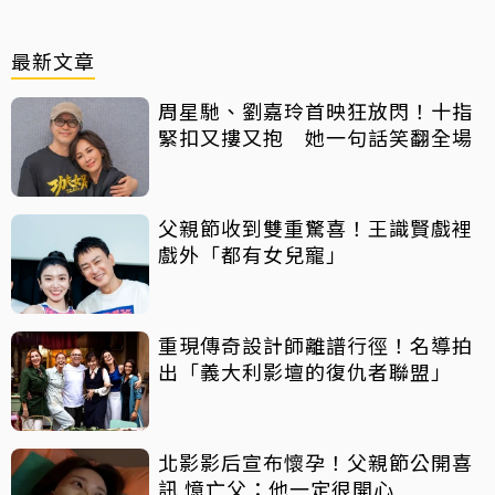
最新文章
周星馳、劉嘉玲首映狂放閃！十指
緊扣又摟又抱 她一句話笑翻全場
父親節收到雙重驚喜！王識賢戲裡
戲外「都有女兒寵」
重現傳奇設計師離譜行徑！名導拍
出「義大利影壇的復仇者聯盟」
北影影后宣布懷孕！父親節公開喜
訊 憶亡父：他一定很開心