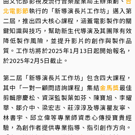
由文化部影視及流行音樂產業局主辦策劃、
台
北電影節
執行的「新導演長片工作坊」邁入第
二屆，推出四大核心課程，涵蓋電影製作的關
鍵知識與技巧，幫助新生代導演及其團隊有效
降低製作風險，並提升影片的創作與製作品
質。工作坊將於2025年1月13日起開始報名，
於2025年2月5日截止。
第二屆「新導演長片工作坊」包含四大課程，
其中「一對一顧問諮詢課程」集結
金馬獎
最佳
剪輯廖慶松、資深監製葉如芬、陳寶旭、李耀
華、鄒介中、梁宏志、莊淳淳及導演瞿友寧、
林書宇、邱立偉等專業師資悉心傳授寶貴經
驗，為創作者提供專業指導、指引創作方向。