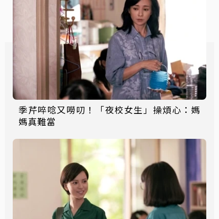
季芹啐唸又嘮叨！「夜校女生」操煩心：媽
媽真難當