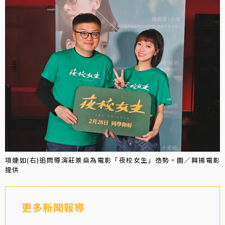
項婕如(右)追問導演莊景燊為電影「夜校女生」造勢。圖／興揚電影
提供
更多新聞報導