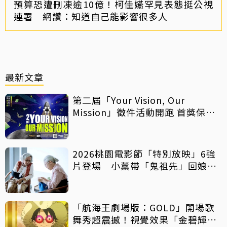
預算恐遭刪凍逾10億！柯佳嬿罕見表態挺公視
連署 網讚：知道自己能影響很多人
最新文章
第二屆「Your Vision, Our
Mission」徵件活動開跑 首獎保證
影像化
2026桃園電影節「特別放映」6強
片登場 小薰帶「鬼祖先」回娘
家！
「航海王劇場版：GOLD」開場歌
舞秀超震撼！視覺效果「金碧輝