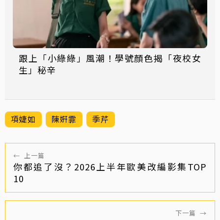
跟上「小綠綠」風潮！學號顏色揭「夜校女
生」秘辛
項婕如
陳姸霏
季芹
←
上一篇
你都追了沒？2026上半年歐美改編影集TOP
10
下一篇
→