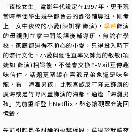
「夜校女生」電影年代設定在1997年，更重現
當時每個學生幾乎都會去的課後輔導班，剛考
上一女中夜校的小愛(陳姸霏 飾演)，
季芹
飾演
的母親則在家中開設課後輔導班，無論在學
校、家庭都過得不順心的小愛，只得投入時下
的流行文化，小愛與個性直率又帥氣的敏敏(項
婕如 飾演)相識後，不僅會交換E-Mail互傳趣
味信件，話題更圍繞在喜歡兄弟象還是味全
龍，看「海灘男孩」比較喜歡反町隆史飾演的
廣海或是竹野內豐飾演的海都，適逢「海灘男
孩」先前重新登上Netflix，勢必讓觀眾充滿回
憶殺。
先前引起最多討論的逗趣橋段，莫過於就讀夜