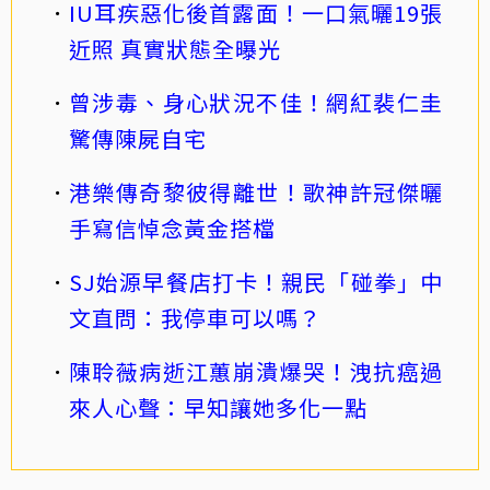
IU耳疾惡化後首露面！一口氣曬19張
近照 真實狀態全曝光
曾涉毒、身心狀況不佳！網紅裴仁圭
驚傳陳屍自宅
港樂傳奇黎彼得離世！歌神許冠傑曬
手寫信悼念黃金搭檔
SJ始源早餐店打卡！親民「碰拳」中
文直問：我停車可以嗎？
陳聆薇病逝江蕙崩潰爆哭！洩抗癌過
來人心聲：早知讓她多化一點