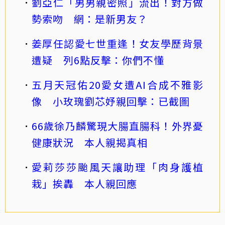
劉亞仁「男男親密照」流出！對方做
勢索吻 網：是新男友？
姜厚任認愛七世重逢！女友學歷背景
遭疑 列6點反擊：你們不懂
五月天冠佑20愛女遭AI合成不雅影
像 小玫瑰劉芯妤親回擊：已截圖
66歲徐乃麟驚現大腸直腸科！外界憂
健康狀況 本人親揭真相
愛莉莎莎颱風天讓助理「肉身護植
栽」挨轟 本人親回應