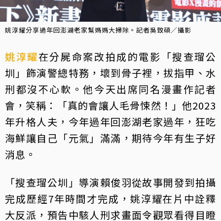
姚淳耀分享過年回澎湖老家幫媽媽大掃除。記者吳致碩／攝影
姚淳耀
在分屍命案改拍成的電影「搜查瑠公
圳」飾演警總特務，壞到骨子裡，拔指甲、水
刑都沒不心軟。他今天出席同名漫畫作記者
會，笑稱：「真的會讓人毛骨悚然！」他2023
年升格人夫，今年過年回澎湖老家過年，狂吃
海鮮讓自己「元氣」滿滿，期待今年有生子好
消息。
「搜查瑠公圳」導演賴俊羽從故事開發到拍攝
完成歷經7年時間才完成，姚淳耀在片中詮釋
大反派，預告中駭人刑求畫面令觀眾看得目瞪