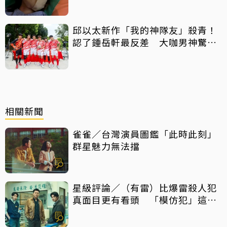
邱以太新作「我的神隊友」殺青！
認了鍾岳軒最反差 大咖男神驚喜
客串
相關新聞
雀雀／台灣演員圖鑑「此時此刻」
群星魅力無法擋
星級評論／（有雷）比爆雷殺人犯
真面目更有看頭 「模仿犯」這件
事最震撼