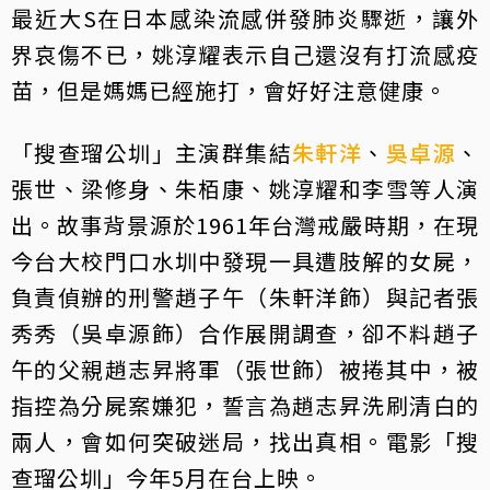
最近大S在日本感染流感併發肺炎驟逝，讓外
界哀傷不已，姚淳耀表示自己還沒有打流感疫
苗，但是媽媽已經施打，會好好注意健康。
「搜查瑠公圳」主演群集結
朱軒洋
、
吳卓源
、
張世、梁修身、朱栢康、姚淳耀和李雪等人演
出。故事背景源於1961年台灣戒嚴時期，在現
今台大校門口水圳中發現一具遭肢解的女屍，
負責偵辦的刑警趙子午（朱軒洋飾）與記者張
秀秀（吳卓源飾）合作展開調查，卻不料趙子
午的父親趙志昇將軍（張世飾）被捲其中，被
指控為分屍案嫌犯，誓言為趙志昇洗刷清白的
兩人，會如何突破迷局，找出真相。電影「搜
查瑠公圳」今年5月在台上映。