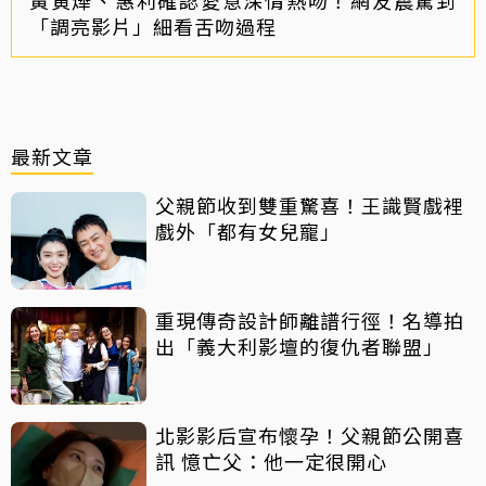
「調亮影片」細看舌吻過程
最新文章
父親節收到雙重驚喜！王識賢戲裡
戲外「都有女兒寵」
重現傳奇設計師離譜行徑！名導拍
出「義大利影壇的復仇者聯盟」
北影影后宣布懷孕！父親節公開喜
訊 憶亡父：他一定很開心