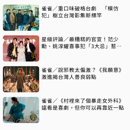
雀雀／重口味破格台劇 「模仿
犯」樹立台灣影集新標竿
星級評論／最糟糕的官宣！范少
勳、姚淳耀喜事犯「3大忌」惹眾
怒
雀雀／說邪教太偏激？《我願意》
激進揭台灣人善良弱點
雀雀／《村裡來了個暴走女外科》
遠看是喜劇，但你可以再靠近一點