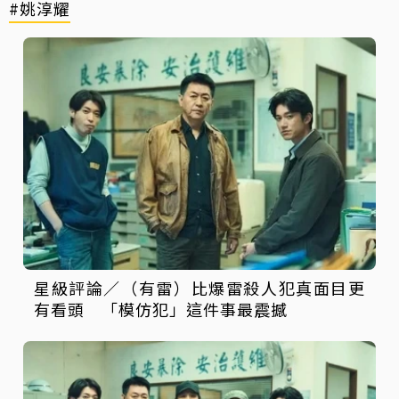
#姚淳耀
星級評論／（有雷）比爆雷殺人犯真面目更
有看頭 「模仿犯」這件事最震撼