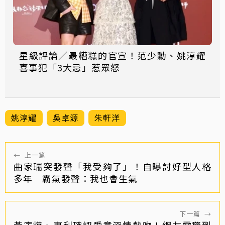
星級評論／最糟糕的官宣！范少勳、姚淳耀
喜事犯「3大忌」惹眾怒
姚淳耀
吳卓源
朱軒洋
←
上一篇
曲家瑞突發聲「我受夠了」！自曝討好型人格
多年 霸氣發聲：我也會生氣
下一篇
→
黃寅燁、惠利確認愛意深情熱吻！網友震驚到