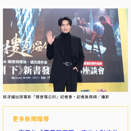
姚淳耀出席電影「搜查瑠公圳」記者會。記者吳致碩／攝影
更多新聞報導