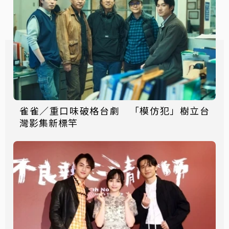
雀雀／重口味破格台劇 「模仿犯」樹立台
灣影集新標竿