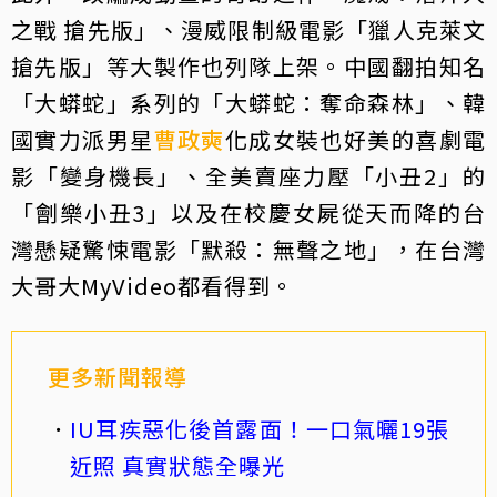
之戰 搶先版」、漫威限制級電影「獵人克萊文
搶先版」等大製作也列隊上架。中國翻拍知名
「大蟒蛇」系列的「大蟒蛇：奪命森林」、韓
國實力派男星
曹政奭
化成女裝也好美的喜劇電
影「變身機長」、全美賣座力壓「小丑2」的
「劊樂小丑3」以及在校慶女屍從天而降的台
灣懸疑驚悚電影「默殺：無聲之地」，在台灣
大哥大MyVideo都看得到。
更多新聞報導
IU耳疾惡化後首露面！一口氣曬19張
近照 真實狀態全曝光