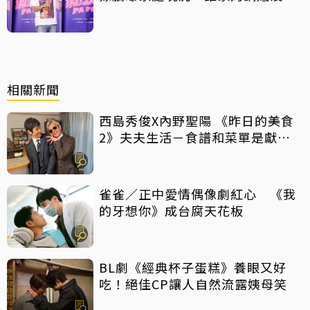
灰塵
相關新聞
西島秀俊X內野聖陽 《昨日的美食
2》夫夫生活－食譜和菜單是獻給
彼此的情書
雀雀／正中愛情偶像劇紅心 《我
的牙想你》成台腐天花板
BL劇《經典杯子蛋糕》養眼又好
吃！絕佳CP讓人自然流露姨母笑