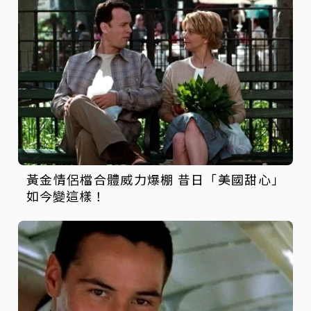
黃金情侶檔合體威力爆棚 昔日「美國甜心」
如今變這樣！