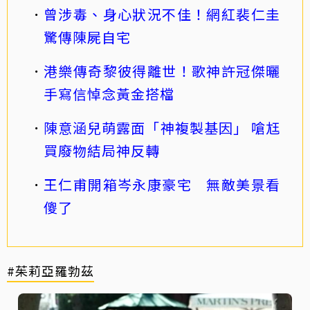
曾涉毒、身心狀況不佳！網紅裴仁圭
驚傳陳屍自宅
港樂傳奇黎彼得離世！歌神許冠傑曬
手寫信悼念黃金搭檔
陳意涵兒萌露面「神複製基因」 嗆尪
買廢物結局神反轉
王仁甫開箱岑永康豪宅 無敵美景看
傻了
#茱莉亞羅勃茲