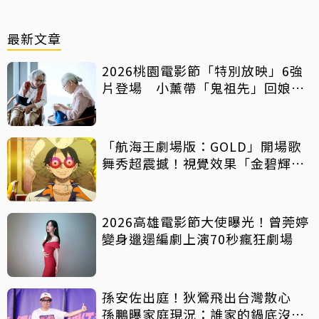
最新文章
2026桃園電影節「特別放映」6強
片登場 小薰帶「鬼祖先」回娘
家！
「航海王劇場版：GOLD」開場歌
舞秀超震撼！視覺效果「金碧輝
煌」
2026高雄電影節大使曝光！曾莞婷
變身邋遢編劇上演70秒瘋狂劇場
孫安佐出庭！狄鶯飛出台灣散心
孫鵬曝家庭現況：誰家的鍋底沒有