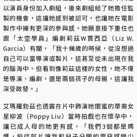
以演員身份加入劇組，後來劇組給了她擔任監
製的機會，這讓她感到被認可，也讓她在電影
製作中擁有更深的參與感。她願意接下重任也
跟「太空學員」編劇莉茲W賈西亞（Liz W.
Garcia）有關，「我十幾歲的時候，從沒想過
自己可以當導演或製片，這甚至從未出現在我
的腦海中。但看到像莉茲這樣的女性，她不僅
是導演、編劇，還是兩個孩子的母親，這讓我
深受啟發。」
艾瑪羅勃茲也透露在片中飾演她閨蜜的華裔女
星柳波（Poppy Liu）當時拍戲也在懷孕中，
讓已成人母的她更有感，「我們3個都是媽
媽，拍這部片讓我和兒子分開的罪惡感變少