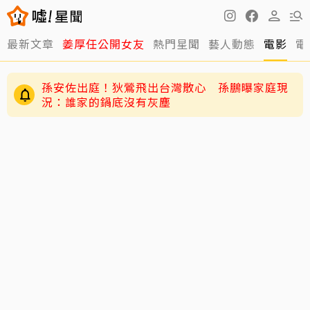
最新文章
姜厚任公開女友
熱門星聞
藝人動態
電影
電
孫安佐出庭！狄鶯飛出台灣散心 孫鵬曝家庭現
況：誰家的鍋底沒有灰塵