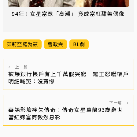
94狂！女星當眾「高潮」 竟成當紅甜美偶像
茱莉亞羅勃茲
曹政奭
BL劇
←
上一篇
被爆銀行帳戶有上千萬假哭窮 羅正怒曬帳戶
明細喊冤：沒賣慘
下一篇
→
華語影壇痛失傳奇！傳奇女星葛蘭93歲辭世
當紅嫁富商毅然息影