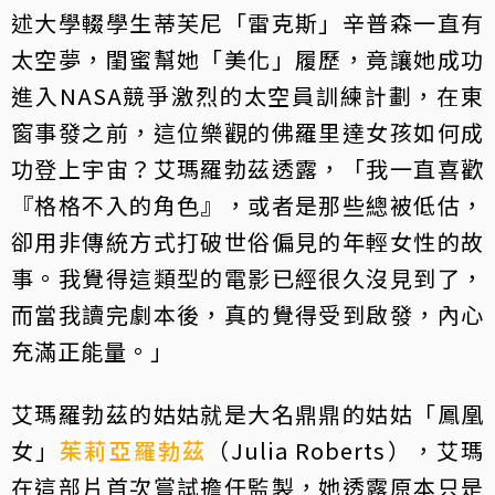
述大學輟學生蒂芙尼「雷克斯」辛普森一直有
太空夢，閨蜜幫她「美化」履歷，竟讓她成功
進入NASA競爭激烈的太空員訓練計劃，在東
窗事發之前，這位樂觀的佛羅里達女孩如何成
功登上宇宙？艾瑪羅勃茲透露，「我一直喜歡
『格格不入的角色』，或者是那些總被低估，
卻用非傳統方式打破世俗偏見的年輕女性的故
事。我覺得這類型的電影已經很久沒見到了，
而當我讀完劇本後，真的覺得受到啟發，內心
充滿正能量。」
艾瑪羅勃茲的姑姑就是大名鼎鼎的姑姑「鳳凰
女」
茱莉亞羅勃茲
（Julia Roberts），艾瑪
在這部片首次嘗試擔任監製，她透露原本只是