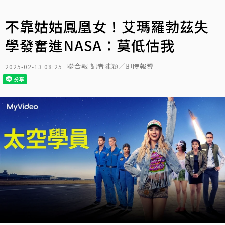
不靠姑姑鳳凰女！艾瑪羅勃茲失
學發奮進NASA：莫低估我
聯合報 記者陳穎／即時報導
2025-02-13 08:25