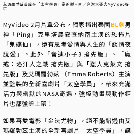
艾瑪羅勃茲首度在「太空學員」當監製。圖／台灣大哥大MyVideo提
供
MyVideo 2月片單公布，獨家播出泰國
BL劇
男
神「Ping」克里塔農安查納南主演的恐怖片
「鬼碟仙」，還有思考愛情與人生的「談情夜
說愛」。此外「音速小子3 搶先版」、「魔
戒：洛汗人之戰 搶先版」與「獵人克萊文 搶
先版」及艾瑪羅勃茲 （Emma Roberts）主演
並監製的全新喜劇片「太空學員」，帶來充滿
活力與幽默的NASA奇遇，強檔動畫與動作鉅
片也都強勢上架！
如果喜愛電影「金法尤物」，絕不能錯過由艾
瑪羅勃茲主演的全新喜劇片「太空學員」，講