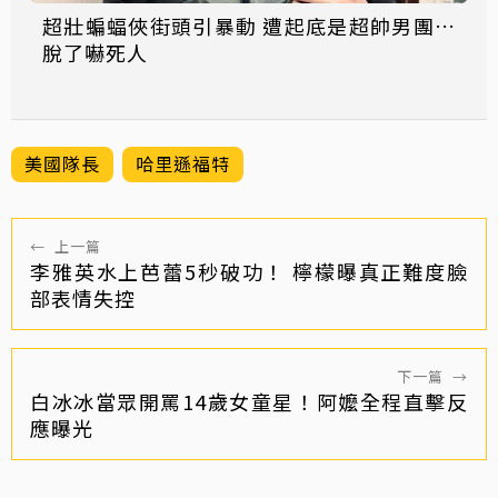
超壯蝙蝠俠街頭引暴動 遭起底是超帥男團…
脫了嚇死人
美國隊長
哈里遜福特
←
上一篇
李雅英水上芭蕾5秒破功！ 檸檬曝真正難度臉
部表情失控
下一篇
→
白冰冰當眾開罵14歲女童星！阿嬤全程直擊反
應曝光