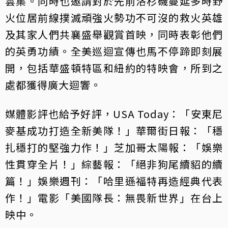
雲集。同時也邀請對於先前洛杉磯蔓延多時野
火位居前線撲滅頑強火勢功不可沒的救火英雄
及其家人們共襄盛舉觀賞首映，同時表彰他們
的英勇功績。全美巡迴宣傳也馬不停蹄即刻展
開，包括華盛頓特區和紐約的特映會，所到之
處都獲得廣大迴響。
媒體影評也給予好評，USA Today：「安東尼
麥基成功打造全新美隊！」華爾街日報：「穩
扎穩打的堅強力作！」芝加哥太陽報：「娛樂
性貫穿全片！」綜藝報：「絕非狗尾續貂的續
篇！」娛樂週刊：「哈里遜福特再造經典代表
作！」電影「美國隊長：無畏新世界」在台上
映中。