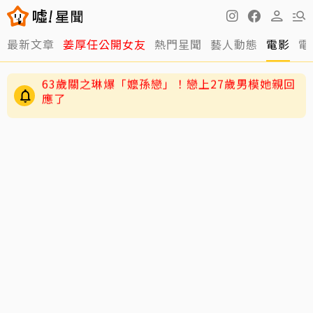
最新文章
姜厚任公開女友
熱門星聞
藝人動態
電影
電
逸祥結婚到現在都還沒開機！老婆紫布爾羞曝背
後原因
63歲關之琳爆「嬤孫戀」！戀上27歲男模她親回
應了