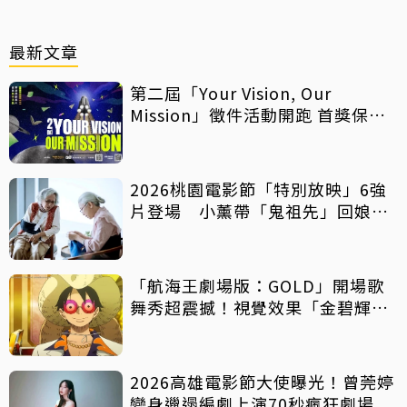
最新文章
第二屆「Your Vision, Our
Mission」徵件活動開跑 首獎保證
影像化
2026桃園電影節「特別放映」6強
片登場 小薰帶「鬼祖先」回娘
家！
「航海王劇場版：GOLD」開場歌
舞秀超震撼！視覺效果「金碧輝
煌」
2026高雄電影節大使曝光！曾莞婷
變身邋遢編劇上演70秒瘋狂劇場