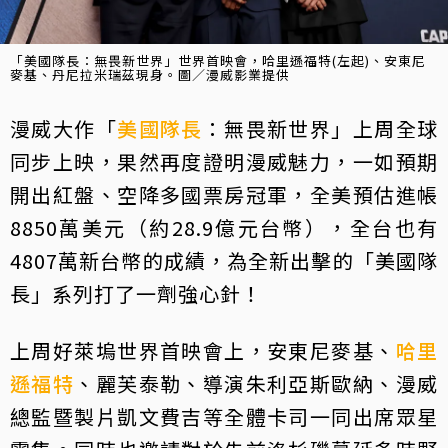
「美國隊長：無畏新世界」世界首映會，哈里遜福特(左起)、安東尼
麥基、丹尼拉米瑞茲現身。圖／漫威影業提供
漫威大作「
美國隊長
：無畏新世界」上周全球
同步上映，果然再度證明漫威魅力，一如預期
開出紅盤、空降多國票房冠軍，全美預估進帳
8850萬美元（約28.9億元台幣），全台也有
4807萬新台幣的成績，為全新出擊的「美國隊
長」系列打了一劑強心針！
上周好萊塢世界首映會上，安東尼麥基、
哈里
遜福特
、麗芙泰勒、導演朱利亞斯歐納、漫威
總監暨製片凱文費吉等全體卡司一同出席眾星