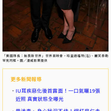
「美國隊長：無畏新世界」世界首映會，哈里遜福特(左)、麗芙泰勒
罕見同框。圖／漫威影業提供
更多新聞報導
IU耳疾惡化後首露面！一口氣曬19張
近照 真實狀態全曝光
曾涉毒、身心狀況不佳！網紅裴仁圭