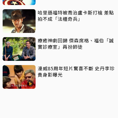
哈里遜福特被喬治盧卡斯打槍 差點
拍不成「法櫃奇兵」
療癒神劇回歸 傑森席格、福伯「誠
實診療室」再扮師徒
漫威85周年短片驚喜不斷 史丹李珍
貴身影曝光