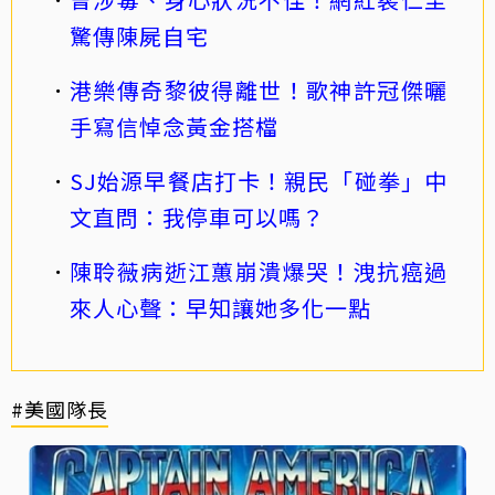
驚傳陳屍自宅
港樂傳奇黎彼得離世！歌神許冠傑曬
手寫信悼念黃金搭檔
SJ始源早餐店打卡！親民「碰拳」中
文直問：我停車可以嗎？
陳聆薇病逝江蕙崩潰爆哭！洩抗癌過
來人心聲：早知讓她多化一點
#美國隊長