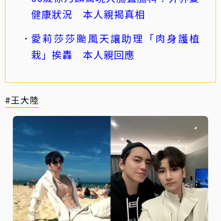
健康狀況 本人親揭真相
愛莉莎莎颱風天讓助理「肉身護植
栽」挨轟 本人親回應
#王大陸