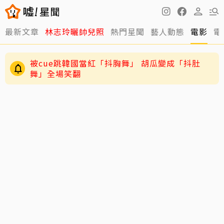
最新文章
林志玲曬帥兒照
熱門星聞
藝人動態
電影
電
被cue跳韓國當紅「抖胸舞」 胡瓜變成「抖肚
舞」全場笑翻