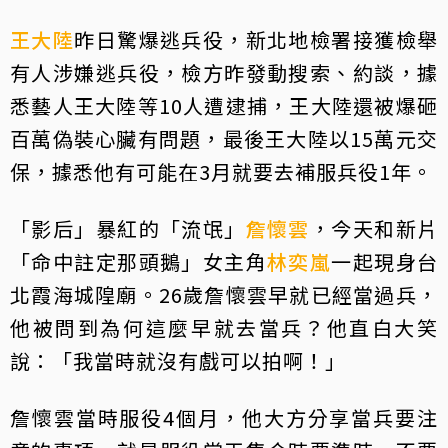
王大陸
昨日驚爆逃兵役，新北地檢署接獲檢舉
有人涉嫌逃兵役，檢方昨發動搜索、約談，據
悉藝人王大陸等10人遭逮捕，王大陸還被爆砸
百萬偽裝心臟有問題，最後王大陸以15萬元交
保，據悉他有可能在3月就要去補服兵役1年。
「影后」暴紅的「流氓」
詹懷雲
，今天和新片
「命中註定那頭鵝」女主角
林奕嵐
一起現身台
北霞海城隍廟。26歲詹懷雲早就已經當過兵，
他被問到為何這麼早就去當兵？他直白大笑
說：「我當時就沒有戲可以拍啊！」
詹懷雲當時服役4個月，他大方分享當兵要注