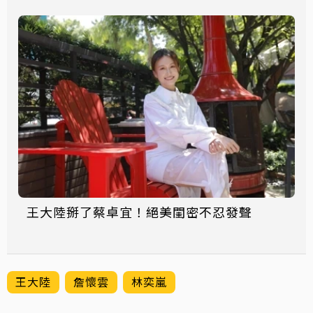
王大陸掰了蔡卓宜！絕美閨密不忍發聲
王大陸
詹懷雲
林奕嵐