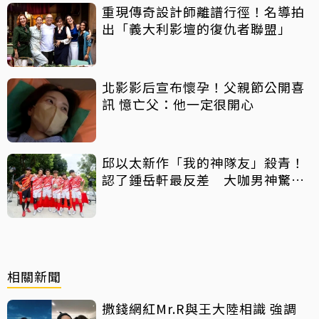
重現傳奇設計師離譜行徑！名導拍
出「義大利影壇的復仇者聯盟」
北影影后宣布懷孕！父親節公開喜
訊 憶亡父：他一定很開心
邱以太新作「我的神隊友」殺青！
認了鍾岳軒最反差 大咖男神驚喜
客串
相關新聞
撒錢網紅Mr.R與王大陸相識 強調