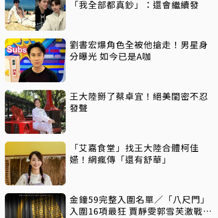
「我全部都真鈔」：還會繼續發
劉書宏爆角色全被他搶走！男星身
分曝光 如今已是A咖
王大陸掰了蔡卓宜！絕美閨密不忍
發聲
「艾嘉食堂」找王大陸合體柯佳
嬿！網瘋傳「還有舒華」
金鐘59完整入圍名單／「八尺門」
入圍16項最狂 賈靜雯郭雪芙激戰視