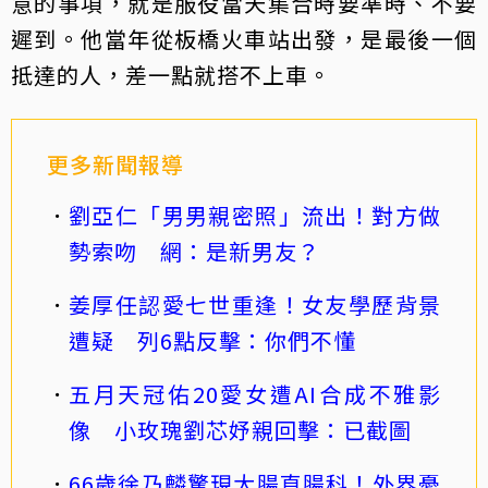
意的事項，就是服役當天集合時要準時、不要
遲到。他當年從板橋火車站出發，是最後一個
抵達的人，差一點就搭不上車。
更多新聞報導
劉亞仁「男男親密照」流出！對方做
勢索吻 網：是新男友？
姜厚任認愛七世重逢！女友學歷背景
遭疑 列6點反擊：你們不懂
五月天冠佑20愛女遭AI合成不雅影
像 小玫瑰劉芯妤親回擊：已截圖
66歲徐乃麟驚現大腸直腸科！外界憂