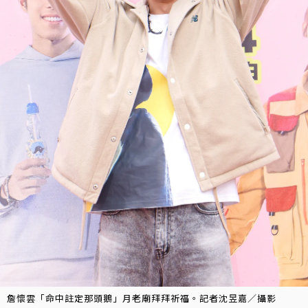
詹懷雲「命中註定那頭鵝」月老廟拜拜祈福。記者沈昱嘉／攝影