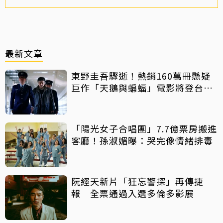
最新文章
東野圭吾驟逝！熱銷160萬冊懸疑
巨作「天鵝與蝙蝠」電影將登台上
映
「陽光女子合唱團」7.7億票房搬進
客廳！孫淑媚曝：哭完像情緒排毒
阮經天新片「狂忘警探」再傳捷
報 全票通過入選多倫多影展