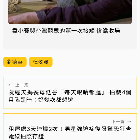
韋小寶與台灣觀眾的第一次接觸 慘澹收場
劉德華
杜汶澤
←
上一篇
阮經天揭喪母低谷「每天眼睛都腫」 拍戲4個
月陷黑暗：好幾次都想逃
下一篇
→
租屋處3天連燒2次！男星強迫症復發驚恐狂查
電線拍照存證