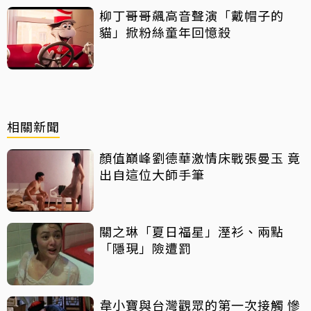
柳丁哥哥飆高音聲演「戴帽子的
貓」掀粉絲童年回憶殺
相關新聞
顏值巔峰劉德華激情床戰張曼玉 竟
出自這位大師手筆
關之琳「夏日福星」溼衫、兩點
「隱現」險遭罰
韋小寶與台灣觀眾的第一次接觸 慘