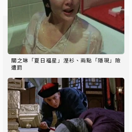
關之琳「夏日福星」溼衫、兩點「隱現」險
遭罰