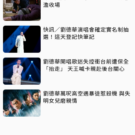
澹收場
快訊／劉德華演唱會確定實名制抽
選！這天登記快筆記
劉德華開唱歌迷失控衝台前遭保全
「抬走」 天王喊卡親赴後台關心
劉德華萬呎高空遇暴徒惹殺機 與失
明女兒磨親情