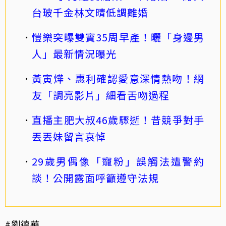
台玻千金林文晴低調離婚
愷樂突曝雙寶35周早產！曬「身邊男
人」最新情況曝光
黃寅燁、惠利確認愛意深情熱吻！網
友「調亮影片」細看舌吻過程
直播主肥大叔46歲驟逝！昔競爭對手
丟丟妹留言哀悼
29歲男偶像「寵粉」誤觸法遭警約
談！公開露面呼籲遵守法規
#劉德華