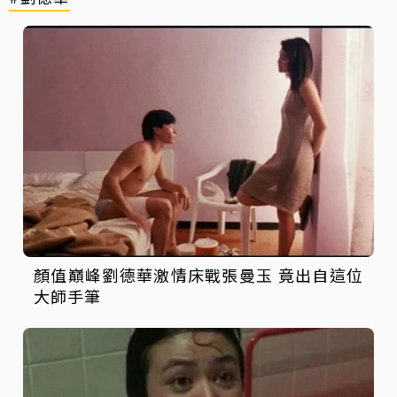
顏值巔峰劉德華激情床戰張曼玉 竟出自這位
大師手筆