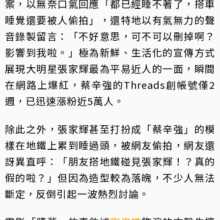
案，以無奈口氣回應「都已經睡不著了，搭車
睡覺還要被人偷拍」，還特地以有氣無力的聲
音錄製留言：「不好意思，可不可以刪掉啊？
影響到我啦。」極為新鮮、生活化的宣傳方式
展現大明星張家輝最為平易近人的一面，瞬間
在網路上爆紅，蔡辛強的Threads創帳號僅2
週，已迅速漲粉近5萬人。
除此之外，張家輝甚至打扮成「蔡辛強」的模
樣在地鐵上累到睡過頭，被網友偷拍，網友還
訝異直呼：「朋友搭地鐵碰見張家輝！？真的
假的啦？」但因為造型較為落魄，不少人無法
斷定，反倒引起一波熱烈討論。