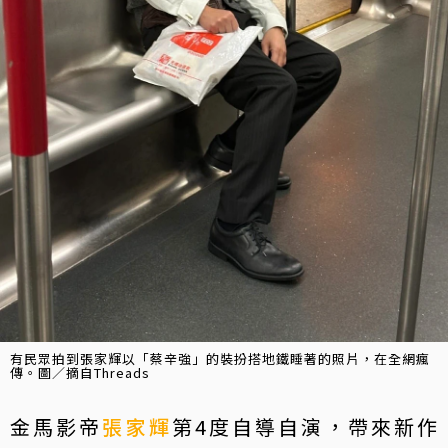
有民眾拍到張家輝以「蔡辛強」的裝扮搭地鐵睡著的照片，在全網瘋
傳。圖／摘自Threads
金馬影帝
張家輝
第4度自導自演，帶來新作