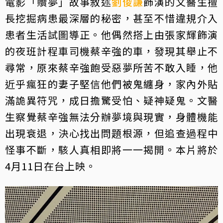
電影「贖夢」故事敘述
劉俊謙
飾演的文醫生擅
長挖掘病患最深層的秘密，甚至不惜違規介入
患者生活試圖導正。他偶然搭上由張家輝飾演
的夜班計程車司機蔡辛強的車，發現其舉止不
尋常，原來蔡辛強飽受惡夢所苦不敢入睡，他
近乎瘋狂的妻子堅信他們被鬼纏身，家內外貼
滿詭異符咒，成日擔驚受怕、疑神疑鬼。文醫
生察覺蔡辛強無法分辦夢境與現實，身體機能
出現衰退，決心找出問題根源，但追查過程中
怪事不斷，駭人真相即將一一揭開。本片將於
4月11日在台上映。