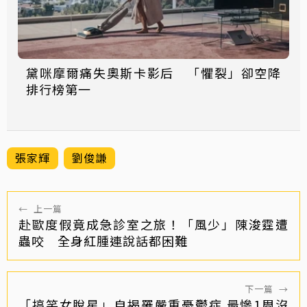
黛咪摩爾痛失奧斯卡影后 「懼裂」卻空降
排行榜第一
張家輝
劉俊謙
←
上一篇
赴歐度假竟成急診室之旅！「風少」陳浚霆遭
蟲咬 全身紅腫連說話都困難
下一篇
→
「搞笑女脫星」自揭罹嚴重憂鬱症 最慘1周沒