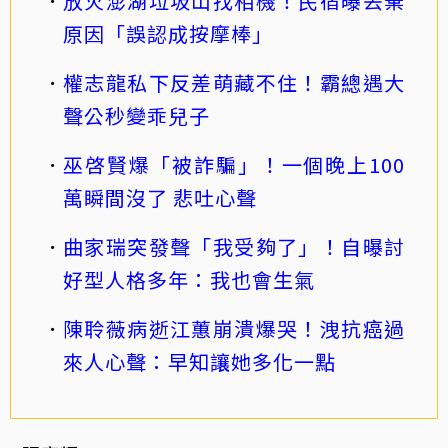
放火澎湖垃圾山找相機！民宿曝丟棄
原因「誤認成按摩棒」
權志龍私下反差萌藏不住！霸總遇大
聲公秒變乖兒子
巫啓賢爆「被詐騙」！一個晚上100
萬瞬間沒了 悲吐心聲
曲家瑞突發聲「我受夠了」！自曝討
好型人格多年：我也會生氣
陳聆薇病逝江蕙崩潰爆哭！洩抗癌過
來人心聲：早知讓她多化一點