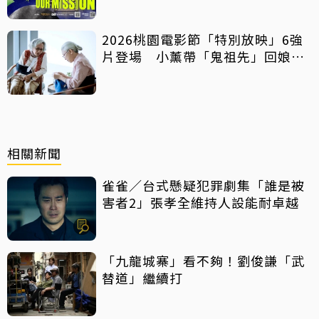
2026桃園電影節「特別放映」6強
片登場 小薰帶「鬼祖先」回娘
家！
相關新聞
雀雀／台式懸疑犯罪劇集「誰是被
害者2」張孝全維持人設能耐卓越
「九龍城寨」看不夠！劉俊謙「武
替道」繼續打