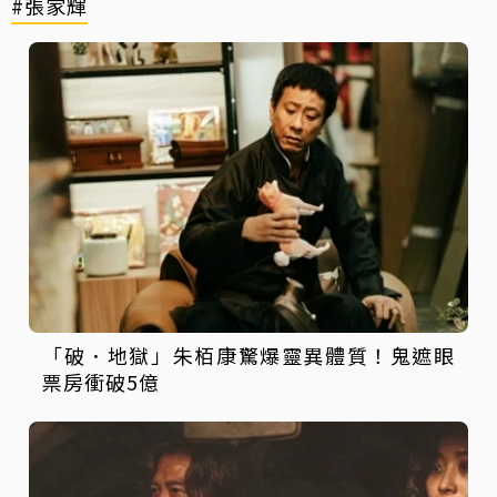
#張家輝
「破．地獄」朱栢康驚爆靈異體質！鬼遮眼
票房衝破5億