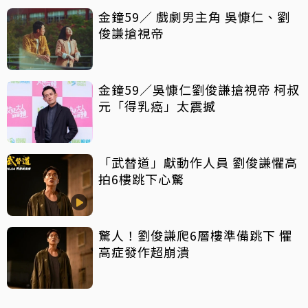
金鐘59／ 戲劇男主角 吳慷仁、劉
俊謙搶視帝
金鐘59／吳慷仁劉俊謙搶視帝 柯叔
元「得乳癌」太震撼
「武替道」獻動作人員 劉俊謙懼高
拍6樓跳下心驚
驚人！劉俊謙爬6層樓準備跳下 懼
高症發作超崩潰