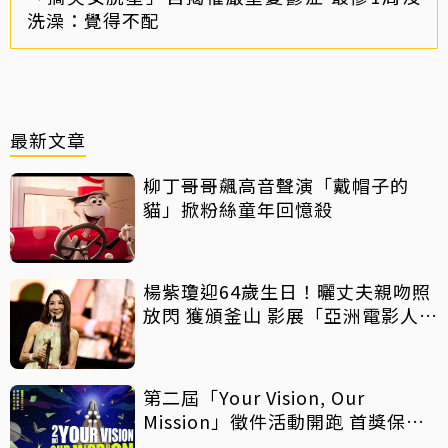
洗澡：覺得不配
最新文章
柳丁哥哥飆高音聲演「戴帽子的
貓」掀粉絲童年回憶殺
楊紫瓊迎64歲生日！曬丈夫親吻照
放閃 獲頒釜山 影展「亞洲電影人
獎」
第二屆「Your Vision, Our
Mission」徵件活動開跑 首獎保證
影像化