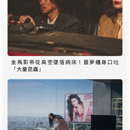
金馬影帝從高空墜落病床！噩夢纏身口吐
「大量昆蟲」