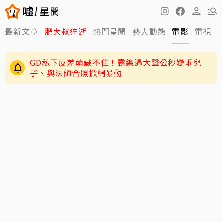
最新文章
肥大叔猝逝
熱門星聞
藝人動態
電影
電視
周渝民護女超狂！放話未來女婿千萬聘金才行
GD私下反差萌藏不住！霸總遇大聲公秒變乖兒
子、與法師合照掀網暴動