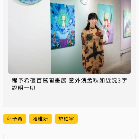
程予希砸百萬開畫展 意外洩孟耿如近況3字
說明一切
程予希
賴雅妍
施柏宇