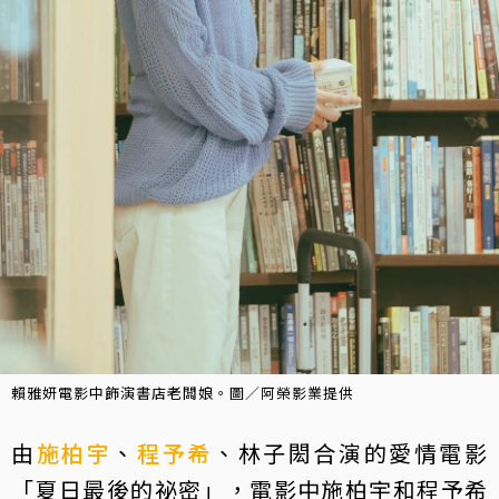
賴雅妍電影中飾演書店老闆娘。圖／阿榮影業提供
由
施柏宇
、
程予希
、林子閎合演的愛情電影
「夏日最後的祕密」，電影中施柏宇和程予希