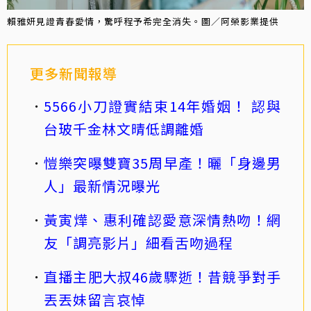
賴雅妍見證青春愛情，驚呼程予希完全消失。圖／阿榮影業提供
更多新聞報導
5566小刀證實結束14年婚姻！ 認與
台玻千金林文晴低調離婚
愷樂突曝雙寶35周早產！曬「身邊男
人」最新情況曝光
黃寅燁、惠利確認愛意深情熱吻！網
友「調亮影片」細看舌吻過程
直播主肥大叔46歲驟逝！昔競爭對手
丟丟妹留言哀悼