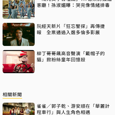
客廳！孫淑媚曝：哭完像情緒排毒
阮經天新片「狂忘警探」再傳捷
報 全票通過入選多倫多影展
柳丁哥哥飆高音聲演「戴帽子的
貓」掀粉絲童年回憶殺
相關新聞
雀雀／郭子乾、游安順在「華麗計
程車行」與人生角色相遇