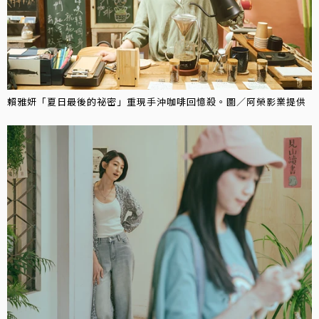
賴雅妍「夏日最後的祕密」重現手沖咖啡回憶殺。圖／阿榮影業提供