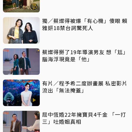
獨／蔡燦得被爆「有心機」傻眼 賴
雅妍18禁台詞驚死人
蔡燦得掰了19年導演男友 想「尪」
腦海浮現竟是「他」
有片／程予希二度辦畫展 私密影片
流出「無法掩蓋」
屈中恆婚22年擁寶貝4千金 「一打
三」吐婚姻真相