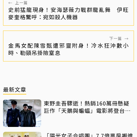
←
上一篇
史前猛龍現身！安海瑟薇力戰群龍亂舞 伊旺
麥奎格驚呼：宛如殺人機器
下一篇
→
金馬女配陳雪甄遭邪靈附身！冷水狂沖數小
時、勒頸吊掛險窒息
最新文章
東野圭吾驟逝！熱銷160萬冊懸疑
巨作「天鵝與蝙蝠」電影將登台上
映
「陽光女子合唱團」7.7億票房搬進