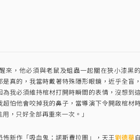
醒來，他必須與老鼠及蛆蟲一起關在狹小漆黑
都是真的，我當時戴著特殊隱形眼鏡，近乎全盲
因為我必須維持棺材打開時瞬間的表情，沒想到
我超怕他會咬掉我的鼻子，當導演下令開啟棺材
能用，只好全部再重來一次。」
恐怖新作「吸血鬼：諾斯費拉圖」，天王
劉德華