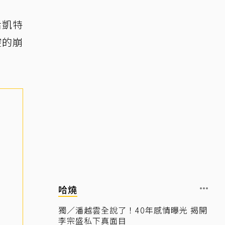
后凱特
控的崩
哈燒
獨／潘越雲全說了！40年感情曝光 揭開
李宗盛私下真面目