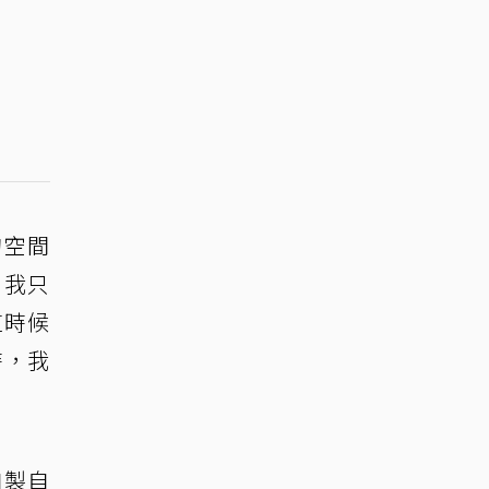
的空間
，我只
這時候
時，我
自製自