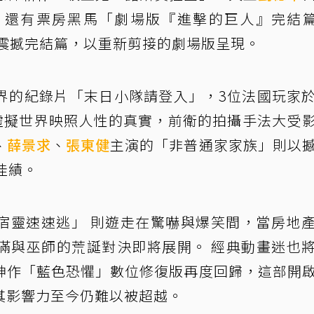
還有票房黑馬「劇場版『進擊的巨人』完結篇
動畫的震撼完結篇，以重新剪接的劇場版呈現。
界的紀錄片「末日小隊請登入」，3位法國玩家
過虛擬世界映照人性的真實，前衛的拍攝手法大受
、
薛景求
、
張東健
主演的「非普通家家族」則以
佳績。
4宿靈速速逃」 則遊走在驚嚇與爆笑間，當房地
滿與巫師的荒誕對決即將展開。 經典動畫迷也
神作「藍色恐懼」數位修復版再度回歸，這部開
其影響力至今仍難以被超越。