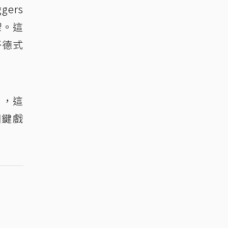
ers
架。這
哥德式
），這
關鍵戲