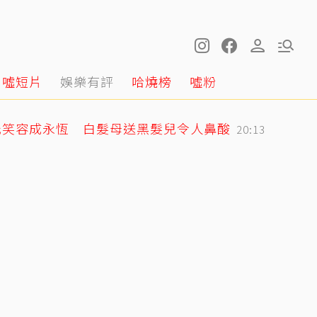
噓短片
娛樂有評
哈燒榜
噓粉
光笑容成永恆 白髮母送黑髮兒令人鼻酸
20:13