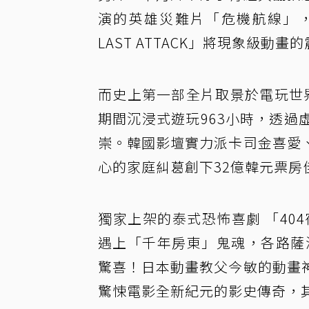
演的英雄災難片「危機航線」，
LAST ATTACK」將現象級
而史上第一部全片取景於電玩世
期間沉浸式遊玩963小時，透
崇。韓國影壇實力派卡司金喜愛
心的家庭糾葛創下32億韓元票房
獨家上架的泰式恐怖喜劇 「40
遇上「千年房東」鬼魂，各路薩
驚喜！日本動畫教父今敏的動畫
驚悚電影全新紀元的影史傳奇，