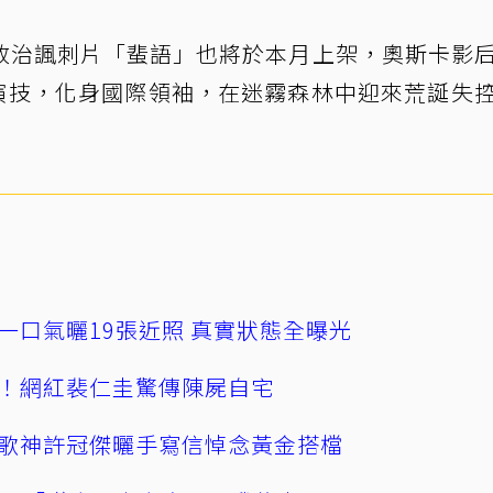
政治諷刺片「蜚語」也將於本月上架，奧斯卡影
再展精湛演技，化身國際領袖，在迷霧森林中迎來荒誕失
一口氣曬19張近照 真實狀態全曝光
！網紅裴仁圭驚傳陳屍自宅
歌神許冠傑曬手寫信悼念黃金搭檔