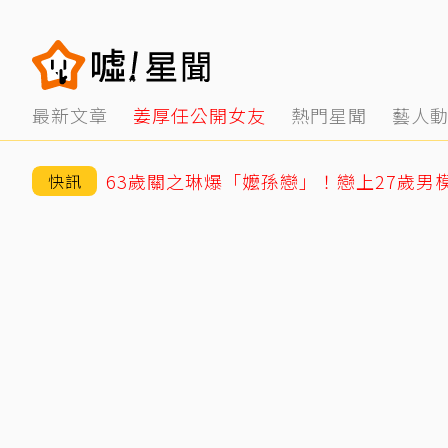
最新文章
姜厚任公開女友
熱門星聞
藝人
63歲關之琳爆「嬤孫戀」！戀上27歲男
快訊