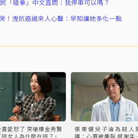
親民「碰拳」中文直問：我停車可以嗎？
哭！洩抗癌過來人心聲：早知讓她多化一點
金喜愛怒了 突嗆爆金秀賢
張東健兒子淪為殺人
「這女人為什麼在這？」
嘆：心要被撕裂 感謝年