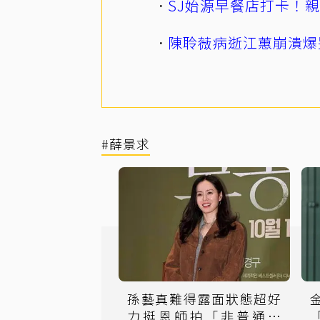
SJ始源早餐店打卡！
陳聆薇病逝江蕙崩潰爆
#薛景求
孫藝真難得露面狀態超好
力挺恩師拍「非普通家