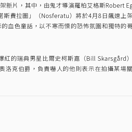
上架新片，其中，由鬼才導演羅柏艾格斯Robert Egg
費拉圖」（Nosferatu）將於4月8日飆速上
電影的血色童話，以不寒而慄的恐怖氛圍和獨特的
瑞典男星比爾史柯斯嘉（Bill Skarsgård
奧洛克伯爵，負責嚇人的他則表示在拍攝某場