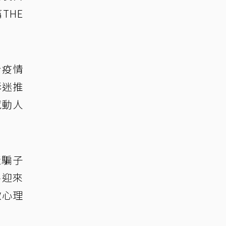
THE
於疫情
影迷推
撼動人
產騙子
將迎來
啟心理