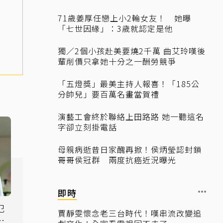
71歲姜厚任戀上小2輪女友！ 她曝
「七世因緣」：3歲就認定是他
獨／2個小孩赴美要燒2千萬 曲艾玲嘆後
輩削價只拿她十分之一酬勞競爭
「五燈獎」最美主持人報喜！「185公
分帥兒」要百萬名畫當賀禮
演藝工會終於聯絡上田路路 她一聽這名
字卻立刻掛電話
母親病逝昔日家醜再掀！侯炳瑩認封鎖
哥哥侯冠群 兩度抗癌近況曝光
即時
犯
賈靜雯懷念老三台時代！嘆串流改變追
上