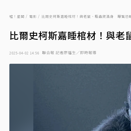
噓！星聞
電影
比爾史柯斯嘉睡棺材！與老鼠、驅蟲爬滿身 曝驚恐
比爾史柯斯嘉睡棺材！與老
聯合報 記者廖福生／即時報導
2025-04-02 14:56