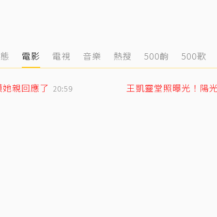
動態
電影
電視
音樂
熱搜
500齣
500歌
模她親回應了
王凱靈堂照曝光！陽
20:59