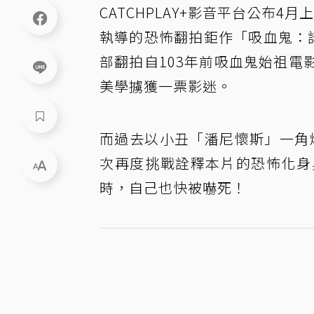
CATCHPLAY+影音平台公布4月
執導的恐怖翻拍鉅作「吸血鬼：諾斯
部翻拍自103年前吸血鬼始祖
美學擄獲一票影迷。
而過去以小丑「潘尼懷斯」一角爆紅的
次再度挑戰詮釋本片的恐怖化身
時，自己也快被嚇死！