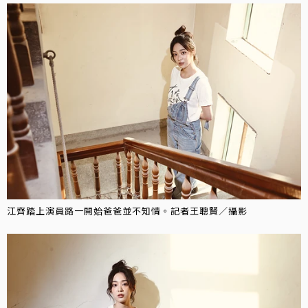
江齊踏上演員路一開始爸爸並不知情。記者王聰賢／攝影