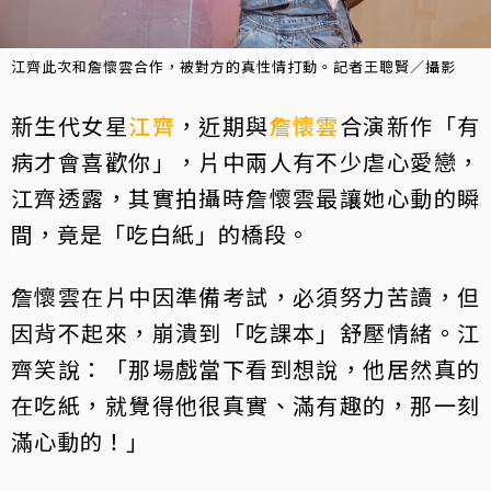
江齊此次和詹懷雲合作，被對方的真性情打動。記者王聰賢／攝影
新生代女星
江齊
，近期與
詹懷雲
合演新作「有
病才會喜歡你」，片中兩人有不少虐心愛戀，
江齊透露，其實拍攝時詹懷雲最讓她心動的瞬
間，竟是「吃白紙」的橋段。
詹懷雲在片中因準備考試，必須努力苦讀，但
因背不起來，崩潰到「吃課本」舒壓情緒。江
齊笑說：「那場戲當下看到想說，他居然真的
在吃紙，就覺得他很真實、滿有趣的，那一刻
滿心動的！」