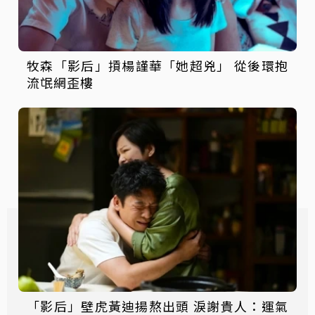
牧森「影后」摃楊謹華「她超兇」 從後環抱
流氓網歪樓
「影后」壁虎黃迪揚熬出頭 淚謝貴人：運氣