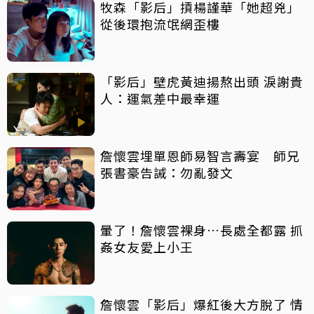
牧森「影后」摃楊謹華「她超兇」
從後環抱流氓網歪樓
「影后」壁虎黃迪揚熬出頭 淚謝貴
人：運氣差中最幸運
詹懷雲埋單恩師易智言壽宴 師兄
張書豪告誡：勿亂發文
暈了！詹懷雲裸身…長處全都露 抓
姦女友愛上小王
詹懷雲「影后」爆紅後大方脫了 情