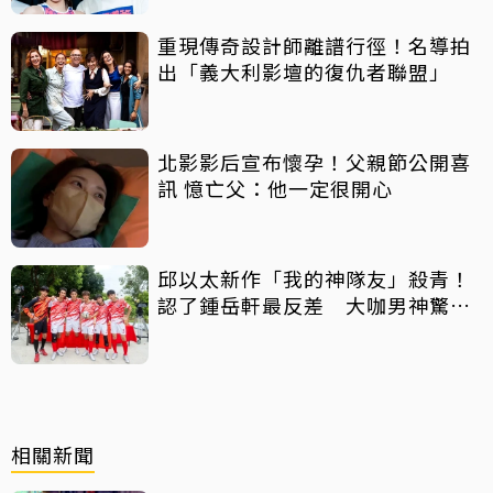
重現傳奇設計師離譜行徑！名導拍
出「義大利影壇的復仇者聯盟」
北影影后宣布懷孕！父親節公開喜
訊 憶亡父：他一定很開心
邱以太新作「我的神隊友」殺青！
認了鍾岳軒最反差 大咖男神驚喜
客串
相關新聞