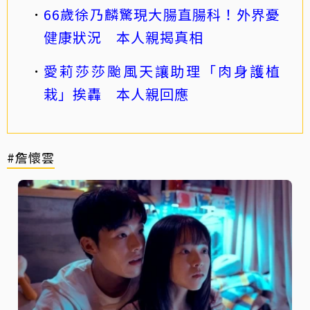
66歲徐乃麟驚現大腸直腸科！外界憂
健康狀況 本人親揭真相
愛莉莎莎颱風天讓助理「肉身護植
栽」挨轟 本人親回應
#詹懷雲