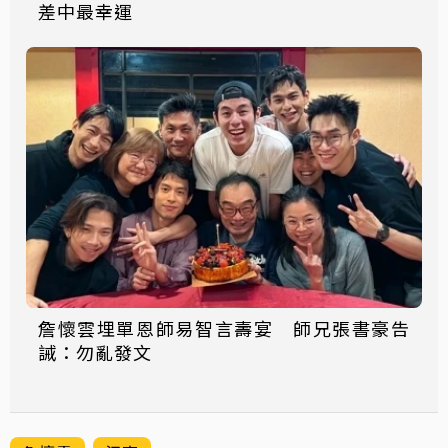
差中最幸運
詹懷雲埋單恩師易智言壽宴 師兄張書豪告
誡：勿亂發文