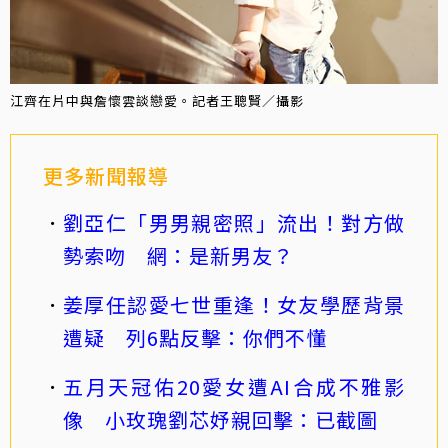
江齊在片中與詹懷雲談戀愛。記者王聰賢／攝影
更多新聞報導
劉亞仁「男男親密照」流出！對方做
勢索吻 網：是新男友？
姜厚任認愛七世重逢！女友學歷背景
遭疑 列6點反擊：你們不懂
五月天冠佑20愛女遭AI合成不雅影
像 小玫瑰劉芯妤親回擊：已截圖