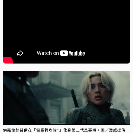
佛羅倫絲普伊在「雷霆特攻隊*」化身第二代黑寡婦。圖／漫威提供