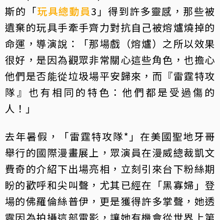
斯的「
玩具總動員
3」得到許多靈感，那些被
遺棄的玩具手牽手齊力對抗自己被熔爐燒掉的
命運，導演說：「那場戲（熔爐）之所以效果
很好，是因為觀眾非常關心這些角色，也擔心
他們是否能從垃圾場平安歸來，而『雷霆特攻
隊』也有相同的特色：他們都是受過傷的
人！」
去年暑假，「雷霆特攻隊*」在美國聖地牙哥
舉行的國際漫畫展上，眾演員在漫威總裁凱文
費奇的介紹下出場亮相，立刻引來台下粉絲期
盼的歡呼和尖叫聲，尤其已經在「黑寡婦」登
場的佛羅倫絲普伊，更是獲得許多掌聲，她透
露因為拍攝這部電影，讓她有機會從世界上第