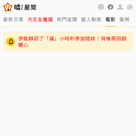
最新文章
方志友離婚
熱門星聞
藝人動態
電影
電視
伊能靜認了「逼」小哈利參加陸綜！背後原因超
暖心
遭質疑挪用會費買豪宅名車 曹雨婷出聲反擊了