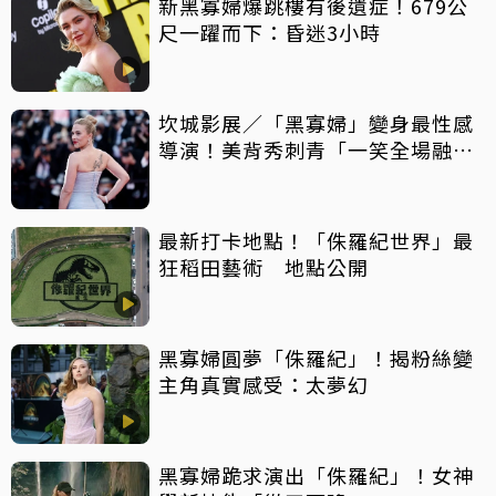
新黑寡婦爆跳樓有後遺症！679公
尺一躍而下：昏迷3小時
坎城影展／「黑寡婦」變身最性感
導演！美背秀刺青「一笑全場融
化」
最新打卡地點！「侏羅紀世界」最
狂稻田藝術 地點公開
黑寡婦圓夢「侏羅紀」！揭粉絲變
主角真實感受：太夢幻
黑寡婦跪求演出「侏羅紀」！女神