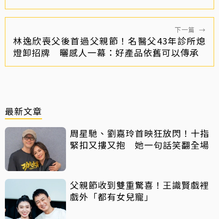
下一篇
→
林逸欣喪父後首過父親節！名醫父43年診所熄
燈卸招牌 曬感人一幕：好產品依舊可以傳承
最新文章
周星馳、劉嘉玲首映狂放閃！十指
緊扣又摟又抱 她一句話笑翻全場
父親節收到雙重驚喜！王識賢戲裡
戲外「都有女兒寵」