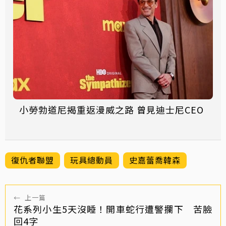
小勞勃道尼揭重返漫威之路 曾見迪士尼CEO
復仇者聯盟
玩具總動員
史嘉蕾喬韓森
←
上一篇
花系列小生5天沒睡！開車蛇行遭警攔下 苦臉
回4字