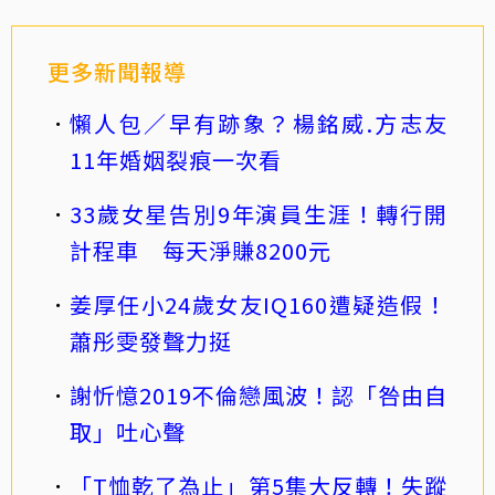
更多新聞報導
懶人包／早有跡象？楊銘威.方志友
11年婚姻裂痕一次看
33歲女星告別9年演員生涯！轉行開
計程車 每天淨賺8200元
姜厚任小24歲女友IQ160遭疑造假！
蕭彤雯發聲力挺
謝忻憶2019不倫戀風波！認「咎由自
取」吐心聲
「T恤乾了為止」第5集大反轉！失蹤