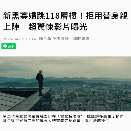
新黑寡婦跳118層樓！拒用替身親
上陣 超驚悚影片曝光
聯合報 記者陳穎／即時報導
2025-04-15 12:16
第二代黑寡婦佛羅倫絲普伊在「雷霆特攻隊*」挑戰許多高難度動作，
甚至從世界第二高的摩天大樓完成定點跳傘。圖／漫威提供