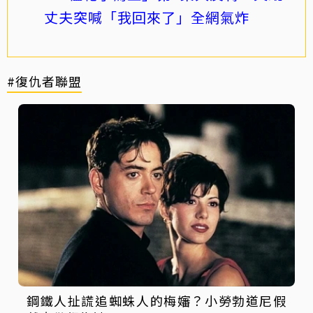
丈夫突喊「我回來了」全網氣炸
#復仇者聯盟
鋼鐵人扯謊追蜘蛛人的梅嬸？小勞勃道尼假