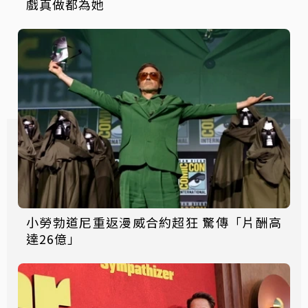
戲真做都為她
小勞勃道尼重返漫威合約超狂 驚傳「片酬高
達26億」