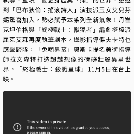
到「巴布狄倫：搖滾詩人」演技派玉女艾兒芬
妮驚喜加入，勢必賦予本系列全新氣象！丹崔
克坦伯格與「終極戰士：獸獵者」編劇搭檔派
屈克艾森再度執筆劇本，攝影指導傑夫卡特也
應聲歸隊，「兔嘲男孩」奧斯卡提名美術指導
師拉文森特打造超越想像的磅礴壯麗異星世
界。「終極戰士：殺戮星球」11月5日在台上
映。