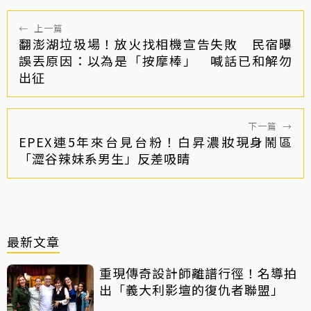
←
上一篇
翻澎湖垃圾場！放火找相機宣告失敗 民宿曝
誤丟原因：以為是「按摩棒」 喊話已和解勿
出征
下一篇
→
EPEX連5年來台見台粉！白昇濃妝現身鬧區
「澀谷辣妹系男生」反差吸睛
最新文章
重現傳奇設計師離譜行徑！名導拍
出「義大利影壇的復仇者聯盟」