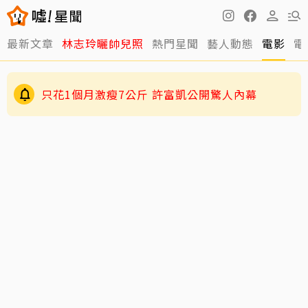
最新文章
林志玲曬帥兒照
熱門星聞
藝人動態
電影
電
只花1個月激瘦7公斤 許富凱公開驚人內幕