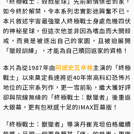
「終極戰士：殺戮星球」先前劇情保密到家，
如今終於解禁，令本系列忠實影迷興奮不已。
本片敘述宇宙最強獵人終極戰士身處危機四伏
的神秘星球，但這次他並非因為嗜血而大開殺
戒，而竟是被逐出自己的家園，且被迫展開
「獵殺訓練」，才能為自己贖回返家的資格！
本片為從1987年由
阿諾史瓦辛格
主演的「終極
戰士」以來奠定長達將近40年崇高科幻恐怖片
地位的正宗系列作，更一雪前恥，繼大獲好評
卻與院線無緣的「終極戰士：獸獵者」後重返
大銀幕，更有包袱感十足的IMAX巨幕版！
「終極戰士：獸獵者」導演丹崔克坦伯格繼續
執導，呈現一個更身歷其「痛」的世界，更邀