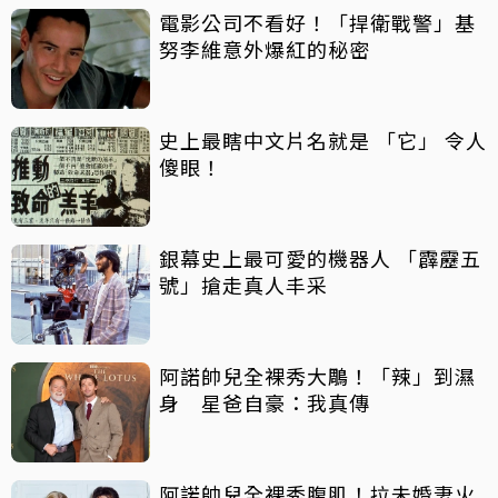
電影公司不看好！「捍衛戰警」基
努李維意外爆紅的秘密
史上最瞎中文片名就是 「它」 令人
傻眼！
銀幕史上最可愛的機器人 「霹靂五
號」搶走真人丰采
阿諾帥兒全裸秀大鵰！「辣」到濕
身 星爸自豪：我真傳
阿諾帥兒全裸秀腹肌！拉未婚妻火