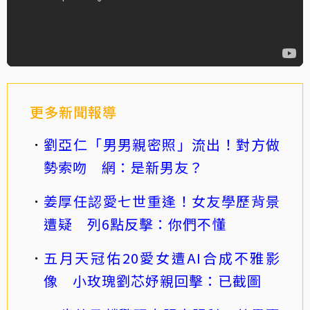
更多新聞報導
劉亞仁「男男親密照」流出！對方做
勢索吻 網：是新男友？
姜厚任認愛七世重逢！女友學歷背景
遭疑 列6點反擊：你們不懂
五月天冠佑20愛女遭AI合成不雅影
像 小玫瑰劉芯妤親回擊：已截圖