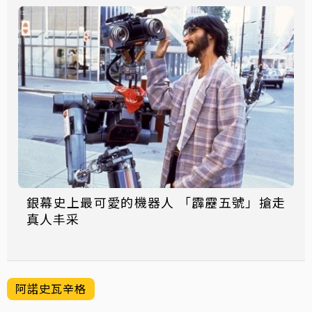
銀幕史上最可愛的機器人 「霹靂五號」搶走
真人丰采
阿諾史瓦辛格