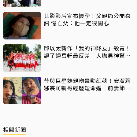
北影影后宣布懷孕！父親節公開喜
訊 憶亡父：他一定很開心
邱以太新作「我的神隊友」殺青！
認了鍾岳軒最反差 大咖男神驚喜
客串
昔與巨星妹親吻轟動紅毯！安潔莉
娜裘莉親哥經歷短命婚 前妻節目
中出櫃：終於自由了
相關新聞