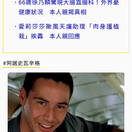
66歲徐乃麟驚現大腸直腸科！外界憂
健康狀況 本人親揭真相
愛莉莎莎颱風天讓助理「肉身護植
栽」挨轟 本人親回應
#阿諾史瓦辛格