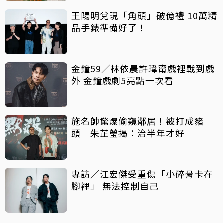
王陽明兌現「角頭」破億禮 10萬精
品手錶準備好了！
金鐘59／林依晨許瑋甯戲裡戰到戲
外 金鐘戲劇5亮點一次看
施名帥驚爆偷窺鄰居！被打成豬
頭 朱芷瑩揭：治半年才好
專訪／江宏傑受重傷「小碎骨卡在
腳裡」 無法控制自己