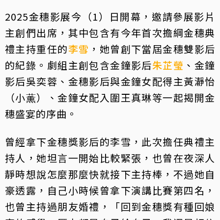
2025金穗影展今（1）日開幕，邀請參展影片
主創們出席，其中包含有今年首次擔綱金穗典
禮主持重任的
李雪
，她曾創下當屆金穗雙影后
的紀錄。劇組主創包含金鐘影后
朱芷瑩
、金鐘
影后吳奕蓉、金穗影后與金鐘女配得主黃瀞怡
（小薫）、金鐘女配入圍王真琳等一起揭開金
穗盛宴的序曲。
曾經拿下金穗獎影后的李雪，此次擔任典禮主
持人，她坦言一開始比較緊張，也曾在夜深人
靜時想說怎麼那麼快就接下主持棒，不過她自
豪透露，自己小時候曾拿下演講比賽第四名，
也曾主持過朋友婚禮，「回到金穗獎有種回娘