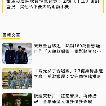
金馬影后陳秋霞悼念謝賢！回憶《千王》風靡
盛況 揭他私下豪爽給鉅額小費
最新文章
東野圭吾驟逝！熱銷160萬冊懸疑
巨作「天鵝與蝙蝠」電影將登台上
映
「陽光女子合唱團」7.7億票房搬進
客廳！孫淑媚曝：哭完像情緒排毒
阮經天新片「狂忘警探」再傳捷
報 全票通過入選多倫多影展