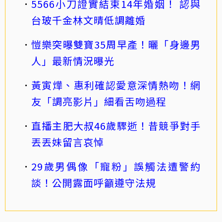
5566小刀證實結束14年婚姻！ 認與
台玻千金林文晴低調離婚
愷樂突曝雙寶35周早產！曬「身邊男
人」最新情況曝光
黃寅燁、惠利確認愛意深情熱吻！網
友「調亮影片」細看舌吻過程
直播主肥大叔46歲驟逝！昔競爭對手
丟丟妹留言哀悼
29歲男偶像「寵粉」誤觸法遭警約
談！公開露面呼籲遵守法規