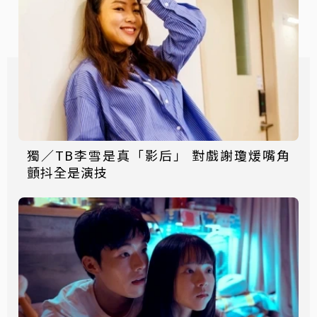
獨／TB李雪是真「影后」 對戲謝瓊煖嘴角
顫抖全是演技