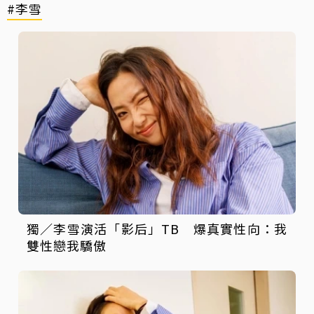
#李雪
獨／李雪演活「影后」TB 爆真實性向：我
雙性戀我驕傲