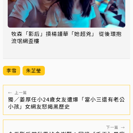
牧森「影后」摃楊謹華「她超兇」 從後環抱
流氓網歪樓
李雪
朱芷瑩
←
上一篇
獨／姜厚任小24歲女友遭爆「當小三還有老公
小孩」女網友怒揭黑歷史
下一篇
→