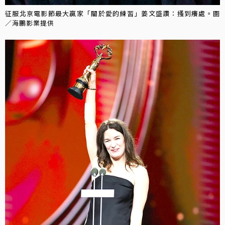
征服北京電影節最大贏家「關於愛的練習」姜文盛讚：搔到癢處。圖
／海鵬影業提供