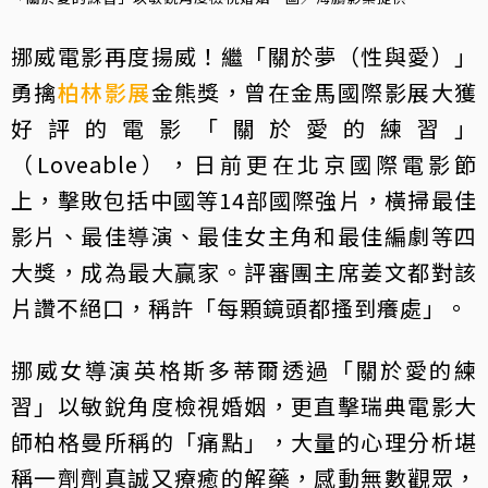
挪威電影再度揚威！繼「關於夢（性與愛）」
勇擒
柏林影展
金熊獎，曾在金馬國際影展大獲
好評的電影「關於愛的練習」
（Loveable），日前更在北京國際電影節
上，擊敗包括中國等14部國際強片，橫掃最佳
影片、最佳導演、最佳女主角和最佳編劇等四
大獎，成為最大贏家。評審團主席姜文都對該
片讚不絕口，稱許「每顆鏡頭都搔到癢處」。
挪威女導演英格斯多蒂爾透過「關於愛的練
習」以敏銳角度檢視婚姻，更直擊瑞典電影大
師柏格曼所稱的「痛點」，大量的心理分析堪
稱一劑劑真誠又療癒的解藥，感動無數觀眾，