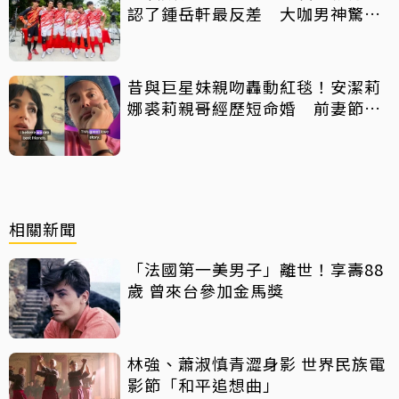
認了鍾岳軒最反差 大咖男神驚喜
客串
昔與巨星妹親吻轟動紅毯！安潔莉
娜裘莉親哥經歷短命婚 前妻節目
中出櫃：終於自由了
相關新聞
「法國第一美男子」離世！享壽88
歲 曾來台參加金馬獎
林強、蕭淑慎青澀身影 世界民族電
影節「和平追想曲」