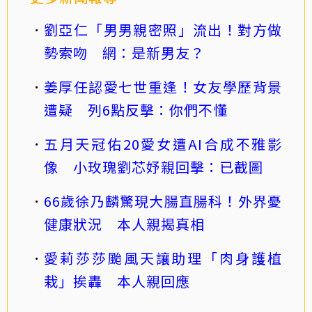
劉亞仁「男男親密照」流出！對方做
勢索吻 網：是新男友？
姜厚任認愛七世重逢！女友學歷背景
遭疑 列6點反擊：你們不懂
五月天冠佑20愛女遭AI合成不雅影
像 小玫瑰劉芯妤親回擊：已截圖
66歲徐乃麟驚現大腸直腸科！外界憂
健康狀況 本人親揭真相
愛莉莎莎颱風天讓助理「肉身護植
栽」挨轟 本人親回應