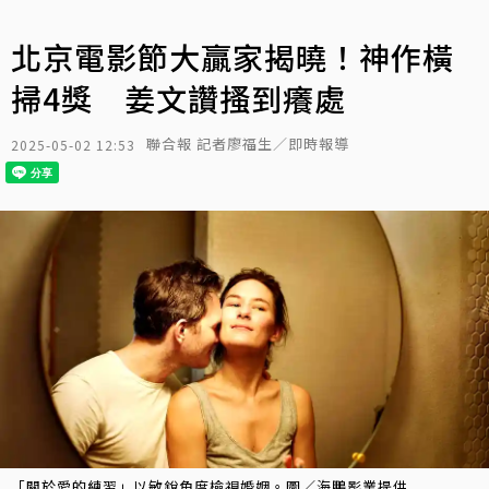
北京電影節大贏家揭曉！神作橫
掃4獎 姜文讚搔到癢處
聯合報 記者廖福生／即時報導
2025-05-02 12:53
「關於愛的練習」以敏銳角度檢視婚姻。圖／海鵬影業提供