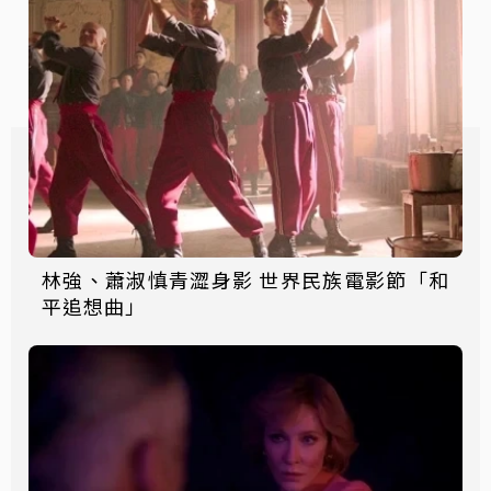
林強、蕭淑慎青澀身影 世界民族電影節「和
平追想曲」