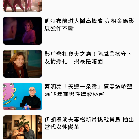
凱特布蘭琪大鬧高峰會 亮相金馬影
展強作不斷
影后悲扛喪夫之痛！陷職業操守、
友情掙扎 揭最陰暗面
蔡明亮「天邊一朵雲」遭黑道嗆聲
曝19年前男性體液秘密
伊朗導演夫妻檔新片挑戰禁忌 拍出
當代女性變革