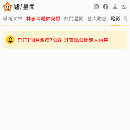
最新文章
林志玲曬帥兒照
熱門星聞
藝人動態
電影
電
只花1個月激瘦7公斤 許富凱公開驚人內幕