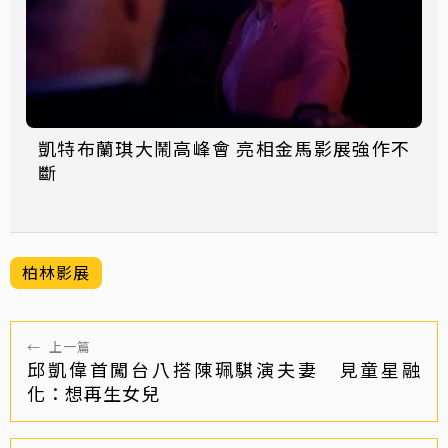
凱特布蘭琪大鬧高峰會 亮相金馬影展強作不
斷
柏林影展
←
上一篇
邱凱偉首闖台八搭陳珮騏演夫妻 見童星融
化：想再生女兒