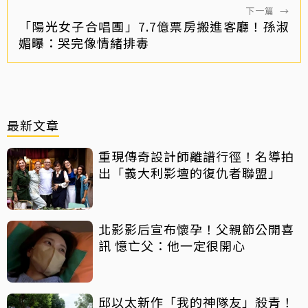
下一篇
→
「陽光女子合唱團」7.7億票房搬進客廳！孫淑
媚曝：哭完像情緒排毒
最新文章
重現傳奇設計師離譜行徑！名導拍
出「義大利影壇的復仇者聯盟」
北影影后宣布懷孕！父親節公開喜
訊 憶亡父：他一定很開心
邱以太新作「我的神隊友」殺青！