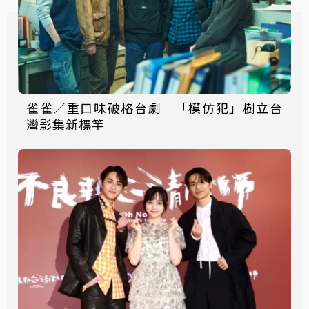
雀雀／重口味破格台劇 「模仿犯」樹立台
灣影集新標竿