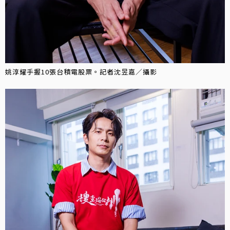
姚淳耀手握10張台積電股票。記者沈昱嘉／攝影