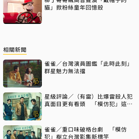
貓」掀粉絲童年回憶殺
相關新聞
雀雀／台灣演員圖鑑「此時此刻」
群星魅力無法擋
星級評論／（有雷）比爆雷殺人犯
真面目更有看頭 「模仿犯」這件
事最震撼
雀雀／重口味破格台劇 「模仿
犯」樹立台灣影集新標竿