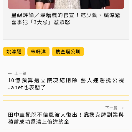
星級評論／最糟糕的官宣！范少勳、姚淳耀
喜事犯「3大忌」惹眾怒
姚淳耀
朱軒洋
搜查瑠公圳
←
上一篇
10億預算遭立院凍結刪除 藝人連署挺公視
Janet也表態了
下一篇
→
田中圭擺脫不倫風波大復出！靠撲克牌副業與
積蓄成功還清上億違約金