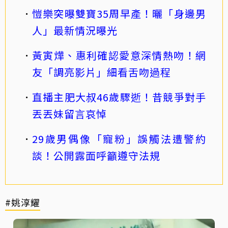
愷樂突曝雙寶35周早產！曬「身邊男
人」最新情況曝光
黃寅燁、惠利確認愛意深情熱吻！網
友「調亮影片」細看舌吻過程
直播主肥大叔46歲驟逝！昔競爭對手
丟丟妹留言哀悼
29歲男偶像「寵粉」誤觸法遭警約
談！公開露面呼籲遵守法規
#姚淳耀