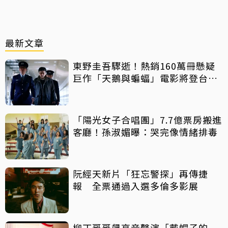
最新文章
東野圭吾驟逝！熱銷160萬冊懸疑
巨作「天鵝與蝙蝠」電影將登台上
映
「陽光女子合唱團」7.7億票房搬進
客廳！孫淑媚曝：哭完像情緒排毒
阮經天新片「狂忘警探」再傳捷
報 全票通過入選多倫多影展
柳丁哥哥飆高音聲演「戴帽子的