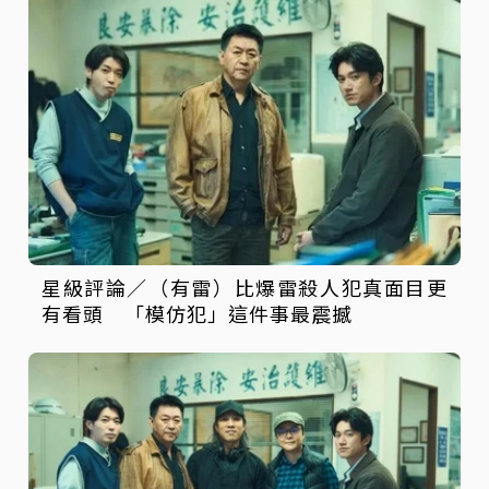
星級評論／（有雷）比爆雷殺人犯真面目更
有看頭 「模仿犯」這件事最震撼