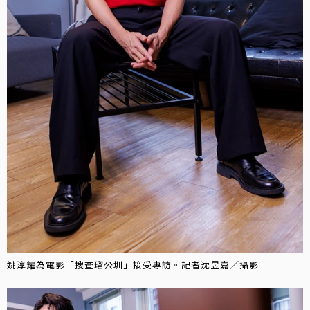
姚淳耀為電影「搜查瑠公圳」接受專訪。記者沈昱嘉／攝影