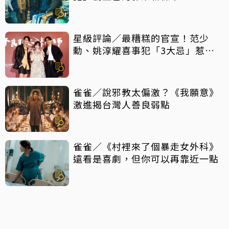
星級評論／最糟糕的官宣！范少
勳、姚淳耀喜事犯「3大忌」惹眾
怒
雀雀／說邪教太偏激？《我願意》
激進揭台灣人善良弱點
雀雀／《村裡來了個暴走女外科》
遠看是喜劇，但你可以再靠近一點