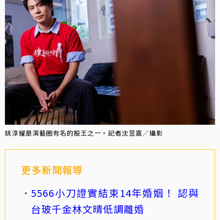
姚淳耀是演藝圈有名的股王之一。記者沈昱嘉／攝影
更多新聞報導
5566小刀證實結束14年婚姻！ 認與
台玻千金林文晴低調離婚