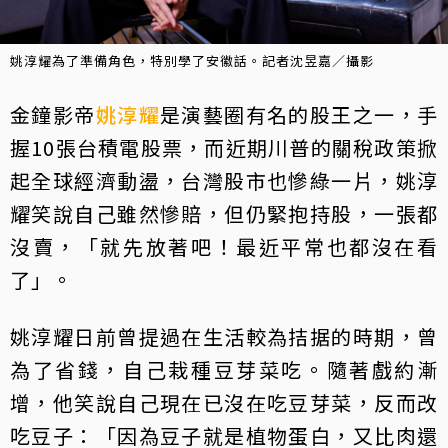
姚淳耀為了準備角色，特別學了安徽話。記者沈昱嘉／攝影
金鐘影帝
姚淳耀
是演藝圈有名的股王之一，手
握10張台積電股票，而近期川普的關稅政策掀
起全球經濟動盪，台灣股市也慘綠一片，姚淳
耀笑說自己雖然慘賠，但仍緊抱持股，一張都
沒賣，「就先放著吧！最近平常也都沒在看
了」。
姚淳耀日前曾提過在生活較為拮据的時期，曾
為了省錢，自己栽種豆芽菜吃。隨著戲約漸
增，他笑說自己現在已沒在吃豆芽菜，反而改
吃豆子：「因為豆子就是植物蛋白，又比肉還