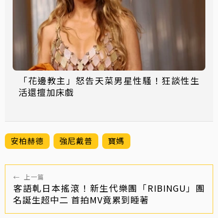
「花邊教主」怒告天菜男星性騷！狂談性生
活還擅加床戲
安柏赫德
強尼戴普
寶媽
←
上一篇
客語軋日本搖滾！新生代樂團「RIBINGU」團
名誕生超中二 首拍MV竟累到睡著