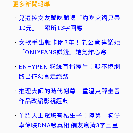
更多新聞報導
兒遭控交友騙吃騙喝「約吃火鍋只帶
10元」 邵昕13字回應
女歌手出輯卡關7年！老公竟建議她
「ONLYFANS賺錢」她氣炸心寒
ENHYPEN 粉絲直播輕生！疑不堪網
路出征惡言走絕路
推理大師的時代謝幕 重溫東野圭吾
作品改編影視經典
華語天王驚爆有私生子！陸第一狗仔
卓偉曝DNA驗真相 網友瘋猜3字巨星