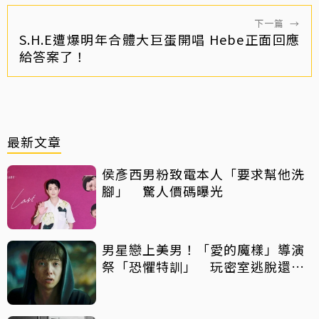
下一篇
→
S.H.E遭爆明年合體大巨蛋開唱 Hebe正面回應
給答案了！
最新文章
侯彥西男粉致電本人「要求幫他洗
腳」 驚人價碼曝光
男星戀上美男！「愛的魔樣」導演
祭「恐懼特訓」 玩密室逃脫還得
摸蛇