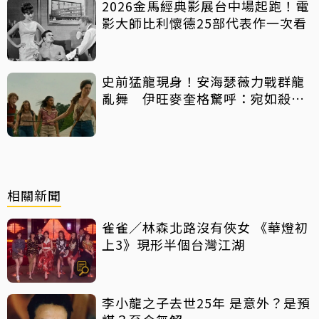
2026金馬經典影展台中場起跑！電
影大師比利懷德25部代表作一次看
史前猛龍現身！安海瑟薇力戰群龍
亂舞 伊旺麥奎格驚呼：宛如殺人
機器
相關新聞
雀雀／林森北路沒有俠女 《華燈初
上3》現形半個台灣江湖
李小龍之子去世25年 是意外？是預