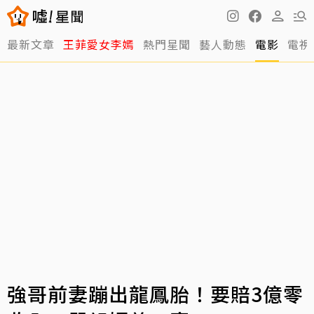
最新文章
王菲愛女李嫣
熱門星聞
藝人動態
電影
電視
強哥前妻蹦出龍鳳胎！要賠3億零