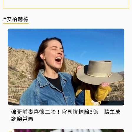
#安柏赫德
強哥前妻喜懷二胎！官司慘輸賠3億 精主成
謎樂當媽