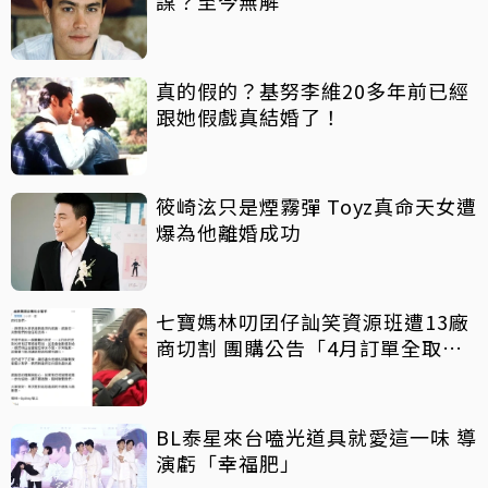
謀？至今無解
真的假的？基努李維20多年前已經
跟她假戲真結婚了！
筱崎泫只是煙霧彈 Toyz真命天女遭
爆為他離婚成功
七寶媽林叨囝仔訕笑資源班遭13廠
商切割 團購公告「4月訂單全取
消」
BL泰星來台嗑光道具就愛這一味 導
演虧「幸福肥」