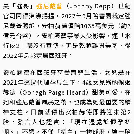
夫「強哥」
強尼戴普
（Johnny Depp）世紀
官司鬧得沸沸揚揚，2022年6月陪審團裁定強
尼戴普勝訴，安柏赫德須賠1035萬美元（約3
億元台幣），安柏演藝事業大受影響，連「水
行俠2」都沒有宣傳，更是乾脆離開美國，從
2022年息影定居西班牙。
安柏赫德在西班牙享受育兒生活，女兒是在
2021年透過代理孕母生下，4歲女兒翁納佩姬
赫德（Oonagh Paige Heard）甜美可愛，在
她和強尼戴普風暴之後，也成為她最重要的精
神支柱。日前就傳出安柏赫德即將迎來第2
胎，發言人也證實：「現在還處於懷孕初
期。」不過，不僅「精主」一樣成謎，這一胎