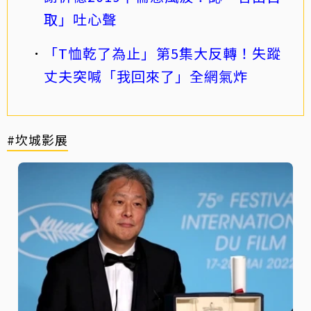
取」吐心聲
「T恤乾了為止」第5集大反轉！失蹤
丈夫突喊「我回來了」全網氣炸
#坎城影展