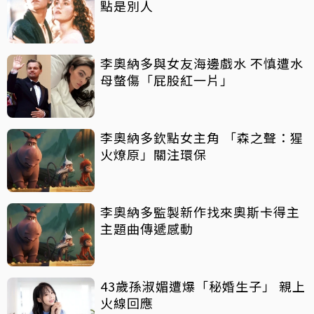
點是別人
李奧納多與女友海邊戲水 不慎遭水
母螫傷「屁股紅一片」
李奧納多欽點女主角 「森之聲：猩
火燎原」關注環保
李奧納多監製新作找來奧斯卡得主
主題曲傳遞感動
43歲孫淑媚遭爆「秘婚生子」 親上
火線回應