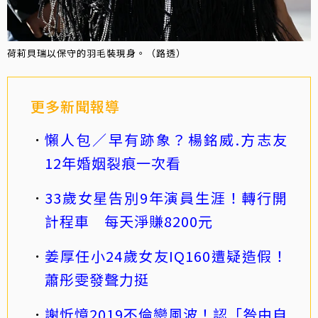
荷莉貝瑞以保守的羽毛裝現身。（路透）
更多新聞報導
懶人包／早有跡象？楊銘威.方志友
12年婚姻裂痕一次看
33歲女星告別9年演員生涯！轉行開
計程車 每天淨賺8200元
姜厚任小24歲女友IQ160遭疑造假！
蕭彤雯發聲力挺
謝忻憶2019不倫戀風波！認「咎由自