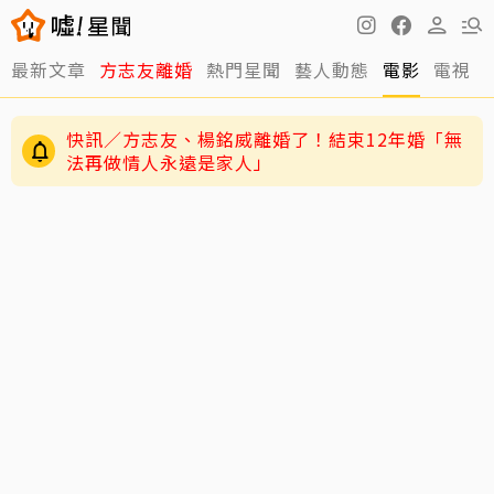
最新文章
方志友離婚
熱門星聞
藝人動態
電影
電視
12年婚姻走到盡頭早有跡象？楊銘威、方志友過
去婚姻裂痕一次看
快訊／方志友、楊銘威離婚了！結束12年婚「無
法再做情人永遠是家人」