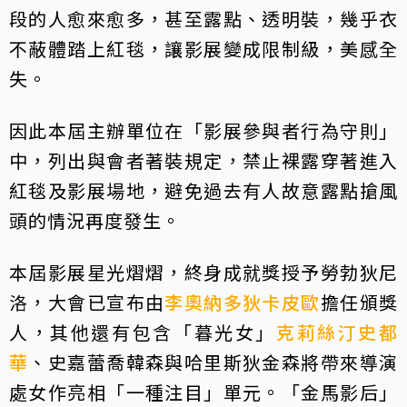
段的人愈來愈多，甚至露點、透明裝，幾乎衣
不蔽體踏上紅毯，讓影展變成限制級，美感全
失。
因此本屆主辦單位在「影展參與者行為守則」
中，列出與會者著裝規定，禁止裸露穿著進入
紅毯及影展場地，避免過去有人故意露點搶風
頭的情況再度發生。
本屆影展星光熠熠，終身成就獎授予勞勃狄尼
洛，大會已宣布由
李奧納多狄卡皮歐
擔任頒獎
人，其他還有包含「暮光女」
克莉絲汀史都
華
、史嘉蕾喬韓森與哈里斯狄金森將帶來導演
處女作亮相「一種注目」單元。「金馬影后」