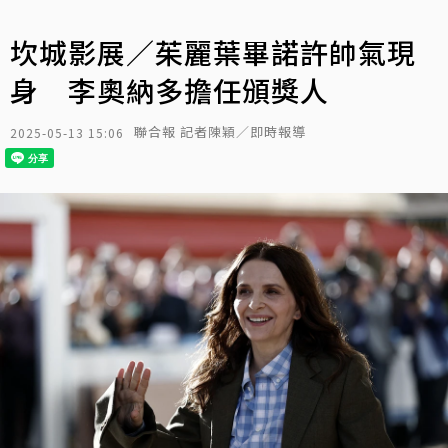
坎城影展／茱麗葉畢諾許帥氣現
身 李奧納多擔任頒獎人
聯合報 記者陳穎／即時報導
2025-05-13 15:06