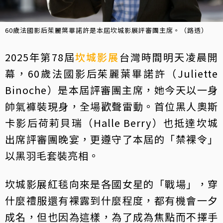
60歲法國影后茱麗葉畢諾許是本屆坎城影展評審團主席。（路透）
2025年第78屆
坎城影展
台灣時間明天凌晨開
幕，60歲法國影后茱麗葉畢諾許（Juliette
Binoche）是本屆評審團主席，她今天以一身
帥氣褲裝現身，全場歡聲雷動。首位黑人奧斯
卡影后荷莉貝瑞（Halle Berry）也抵達坎城
出席評審團晚宴，更遵守了本屆的「禁裸令」
以黑羽毛套裝亮相。
坎城影展紅毯向來是各國女星的「戰場」，穿
什麼禮服還有裸露到什麼程度，都有機會一夕
成名，但也因為這樣，為了成為焦點而不擇手