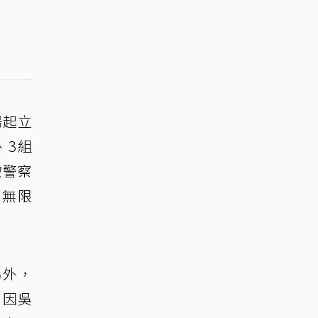
場起立
、3組
被警察
到無限
另外，
，因吳