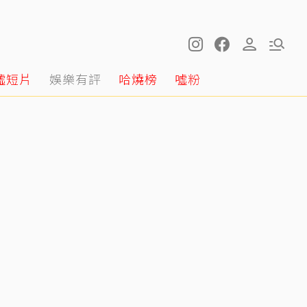
噓短片
娛樂有評
哈燒榜
噓粉