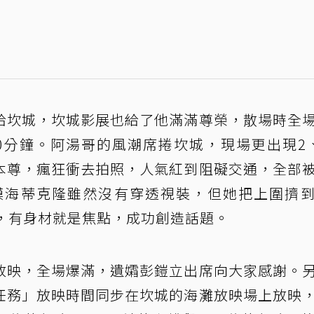
給坎城，坎城影展也給了他滿滿尊榮，散場時全
0分鐘。阿湯哥的風潮席捲坎城，現場更出現2
本尊，瘋狂衝去拍照，人氣紅到阻礙交通，全部
模海蒂克隆雖然沒有穿透視裝，但她把上圍擠
愛，有身材就是焦點，成功創造話題。
放映，全場爆滿，遺孀彭鎧立出席向大家感謝。
任務」放映時間同步在坎城的海灘放映場上放映