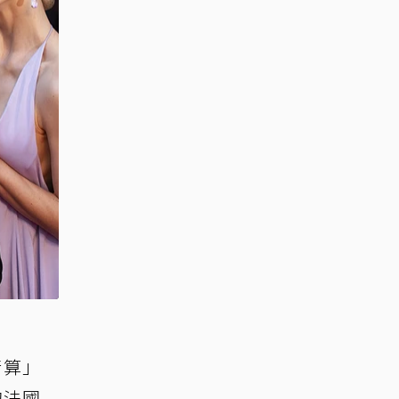
清算」
的法國