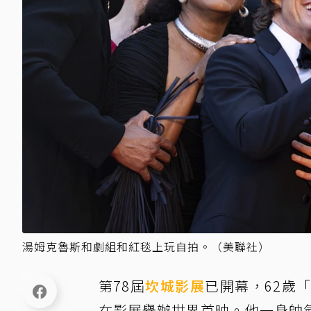
湯姆克魯斯和劇組和紅毯上玩自拍。（美聯社）
第78屆
坎城影展
已開幕，62歲
在影展舉辦世界首映。他一身帥