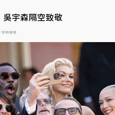
 吳宇森隔空致敬
／即時報導