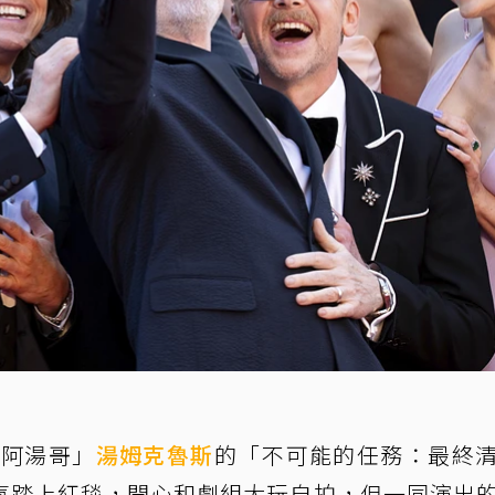
「阿湯哥」
湯姆克魯斯
的「不可能的任務：最終
氣踏上紅毯，開心和劇組大玩自拍，但一同演出