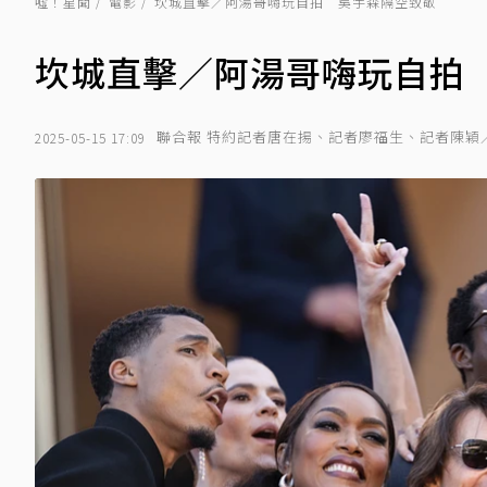
噓！星聞
電影
坎城直擊／阿湯哥嗨玩自拍 吳宇森隔空致敬
坎城直擊／阿湯哥嗨玩自拍
聯合報 特約記者唐在揚、記者廖福生、記者陳穎
2025-05-15 17:09