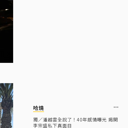
哈燒
獨／潘越雲全說了！40年感情曝光 揭開
李宗盛私下真面目