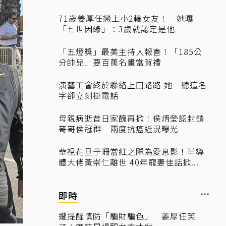
71歲姜厚任戀上小2輪女友！ 她曝
「七世因緣」：3歲就認定是他
「五燈獎」最美主持人報喜！「185公
分帥兒」要百萬名畫當賀禮
演藝工會終於聯絡上田路路 她一聽這名
字卻立刻掛電話
母親病逝昔日家醜再掀！侯炳瑩認封鎖
哥哥侯冠群 兩度抗癌近況曝光
華視花旦于珊當紅之際為愛息影！半導
體大佬黃崇仁離世 40年寵妻佳話掀...
即時
遭提醒慎防「騙財騙色」 姜厚任笑