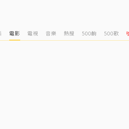
態
電影
電視
音樂
熱搜
500齣
500歌