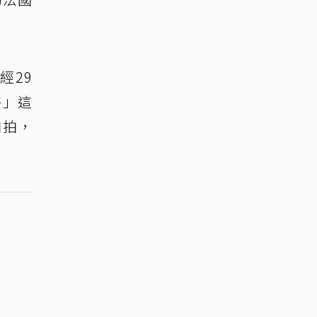
經29
特」這
自拍，