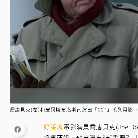
喬唐貝克(左)和皮爾斯布洛斯南演出「007」系列電影。
好萊塢
電影演員喬唐貝克(Joe D
證實死訊。他曾演出3部重要到「0