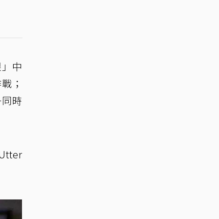
眼」中
作戰；
一同時
ter