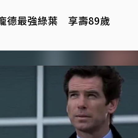
歲
代龐德最強綠葉 享壽89歲