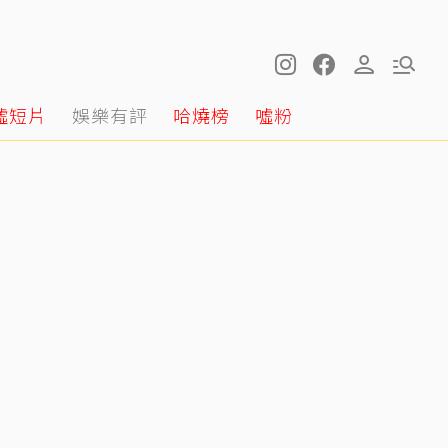
噓短片
娛樂有評
哈燒榜
噓粉