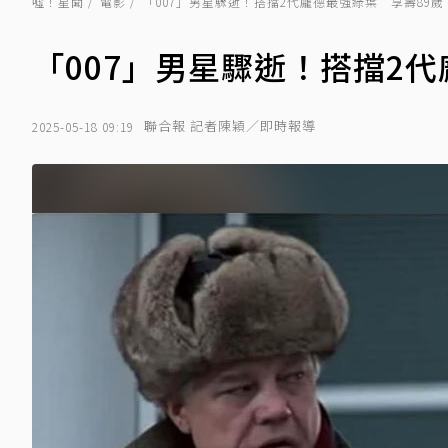
噓！星聞
電影
「007」男星驟逝！搭擋2代龐德最強綠葉 享壽89
「007」男星驟逝！搭擋2
聯合報 記者陳穎／即時報導
2025-05-18 09:19