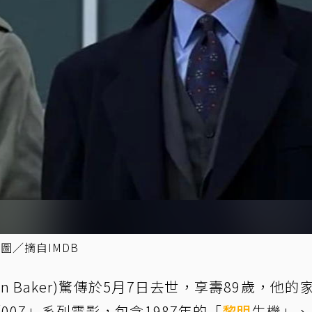
圖／摘自IMDB
on Baker)驚傳於5月7日去世，享壽89歲，他的
07」系列電影，包含1987年的「
黎明
生機」、1