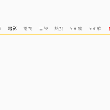
態
電影
電視
音樂
熱搜
500齣
500歌