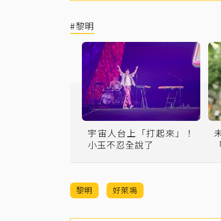
#黎明
宇宙人台上「打起來」！
小玉不忍全說了
黎明
好萊塢