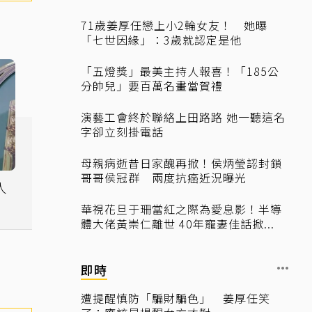
71歲姜厚任戀上小2輪女友！ 她曝
「七世因緣」：3歲就認定是他
「五燈獎」最美主持人報喜！「185公
分帥兒」要百萬名畫當賀禮
演藝工會終於聯絡上田路路 她一聽這名
字卻立刻掛電話
母親病逝昔日家醜再掀！侯炳瑩認封鎖
哥哥侯冠群 兩度抗癌近況曝光
人
嗆
華視花旦于珊當紅之際為愛息影！半導
體大佬黃崇仁離世 40年寵妻佳話掀...
即時
遭提醒慎防「騙財騙色」 姜厚任笑