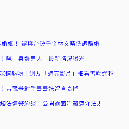
4年婚姻！ 認與台玻千金林文晴低調離婚
產！曬「身邊男人」最新情況曝光
深情熱吻！網友「調亮影片」細看舌吻過程
逝！昔競爭對手丟丟妹留言哀悼
誤觸法遭警約談！公開露面呼籲遵守法規