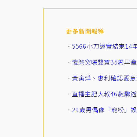
更多新聞報導
5566小刀證實結束1
愷樂突曝雙寶35周早
黃寅燁、惠利確認愛意
直播主肥大叔46歲驟
29歲男偶像「寵粉」