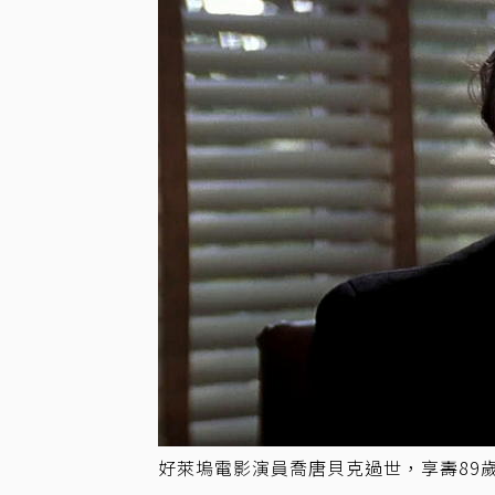
好萊塢電影演員喬唐貝克過世，享壽89歲