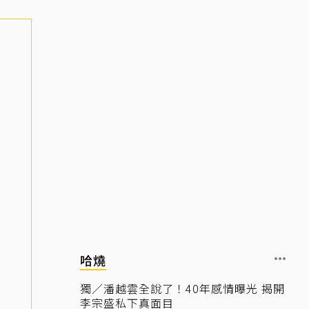
哈燒
獨／潘越雲全說了！40年感情曝光 揭開
李宗盛私下真面目