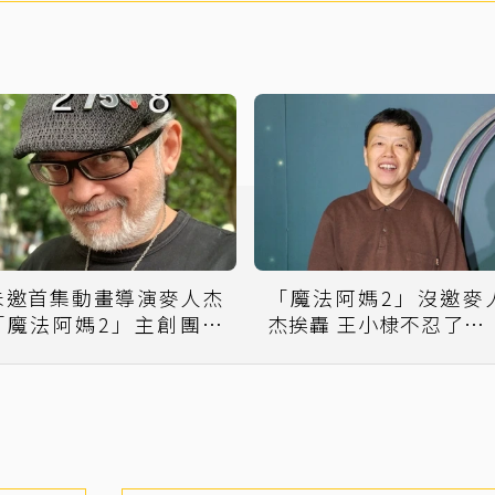
未邀首集動畫導演麥人杰
「魔法阿媽2」沒邀麥
「魔法阿媽2」主創團隊
杰挨轟 王小棣不忍了開
盼諒解
「要跟你們哪位交代」