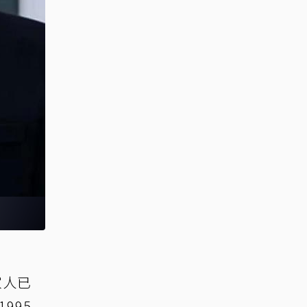
家人已
995