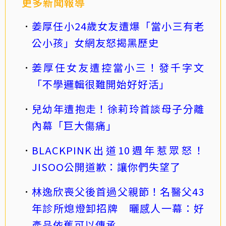
更多新聞報導
姜厚任小24歲女友遭爆「當小三有老
公小孩」女網友怒揭黑歷史
姜厚任女友遭控當小三！發千字文
「不學邏輯很難開始好好活」
兒幼年遭抱走！徐莉玲首談母子分離
內幕「巨大傷痛」
BLACKPINK出道10週年惹眾怒！
JISOO公開道歉：讓你們失望了
林逸欣喪父後首過父親節！名醫父43
年診所熄燈卸招牌 曬感人一幕：好
產品依舊可以傳承