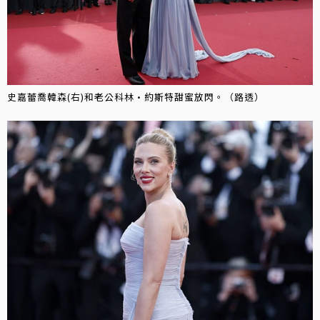
史嘉蕾喬韓森(右)和老公科林·約斯特甜蜜放閃。（路透）