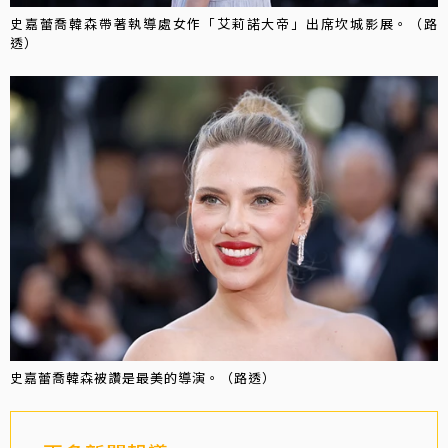
史嘉蕾喬韓森帶著執導處女作「艾莉諾大帝」出席坎城影展。（路
透）
史嘉蕾喬韓森被讚是最美的導演。（路透）