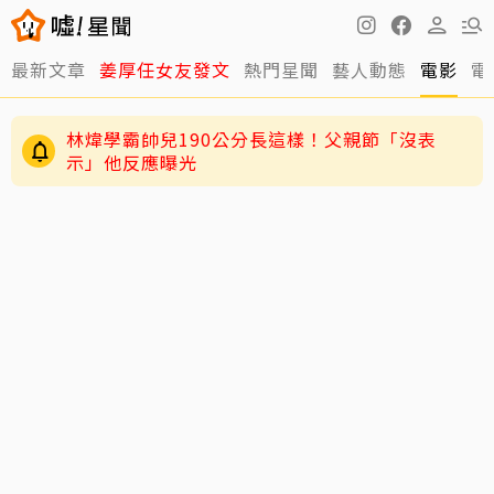
最新文章
姜厚任女友發文
熱門星聞
藝人動態
電影
電
林煒學霸帥兒190公分長這樣！父親節「沒表
示」他反應曝光