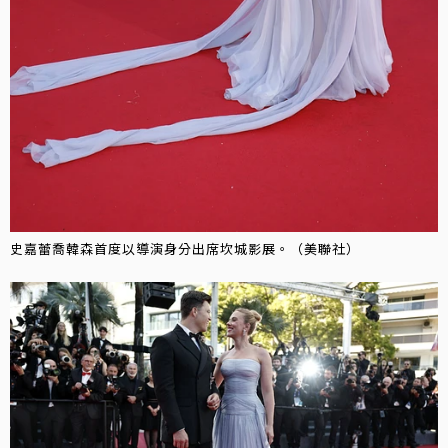
史嘉蕾喬韓森首度以導演身分出席坎城影展。（美聯社）