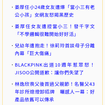
姜厚任小24歲女友遭爆「當小三有老
公小孩」女網友怒揭黑歷史
姜厚任女友遭控當小三！發千字文
「不學邏輯很難開始好好活」
兒幼年遭抱走！徐莉玲首談母子分離
內幕「巨大傷痛」
BLACKPINK出道10週年惹眾怒！
JISOO公開道歉：讓你們失望了
林逸欣喪父後首過父親節！名醫父43
年診所熄燈卸招牌 曬感人一幕：好
產品依舊可以傳承