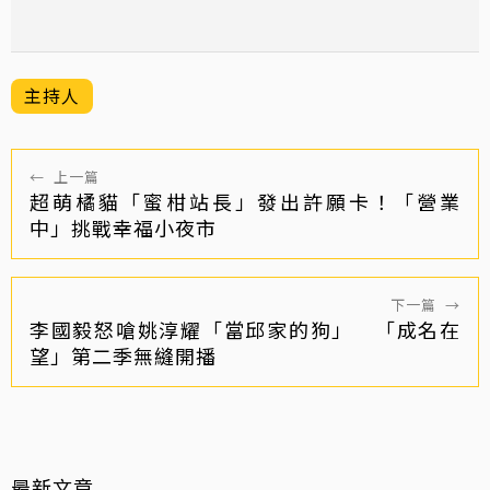
主持人
←
上一篇
超萌橘貓「蜜柑站長」發出許願卡！「營業
中」挑戰幸福小夜市
下一篇
→
李國毅怒嗆姚淳耀「當邱家的狗」 「成名在
望」第二季無縫開播
最新文章