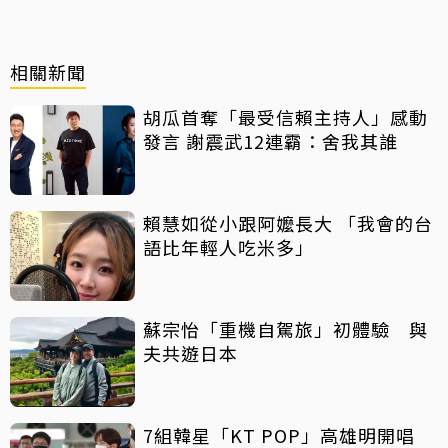
相關新聞
胡瓜首奪「最受信賴主持人」感動
發言 謝震武12連霸：舍我其誰
賴慧如從小跟阿嬤長大 「我會的台
語比年輕人吃米多」
蘇宗怡「重機自駕旅」初體驗 與
夫共遊日本
7組韓星「KT POP」高雄明開唱