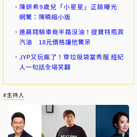
陳妍希9歲兒「小星星」正臉曝光
網驚：陳曉縮小版
連晨翔騎車竟半路沒油！提寶特瓶買
汽油 18元價格讓他驚呆
JYP又玩瘋了！穿垃圾袋當秀服 經紀
人一句話全場笑翻
#主持人