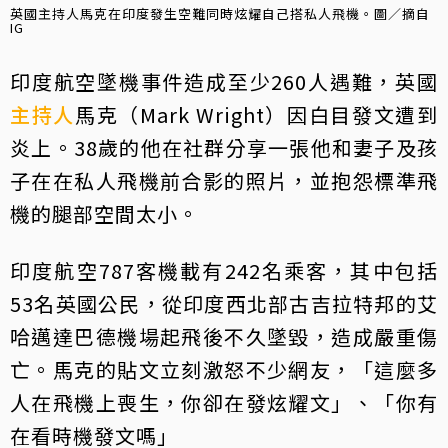
英國主持人馬克在印度發生空難同時炫耀自己搭私人飛機。圖／摘自
IG
印度航空墜機事件造成至少260人遇難，英國
主持人
馬克（Mark Wright）因白目發文遭到
炎上。38歲的他在社群分享一張他和妻子及孩
子在在私人飛機前合影的照片，並抱怨標準飛
機的腿部空間太小。
印度航空787客機載有242名乘客，其中包括
53名英國公民，從印度西北部古吉拉特邦的艾
哈邁達巴德機場起飛後不久墜毀，造成嚴重傷
亡。馬克的貼文立刻激怒不少網友，「這麼多
人在飛機上喪生，你卻在發炫耀文」、「你有
在看時機發文嗎」