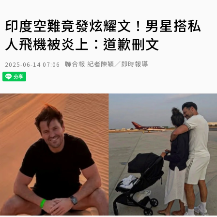
印度空難竟發炫耀文！男星搭私
人飛機被炎上：道歉刪文
聯合報 記者陳穎／即時報導
2025-06-14 07:06