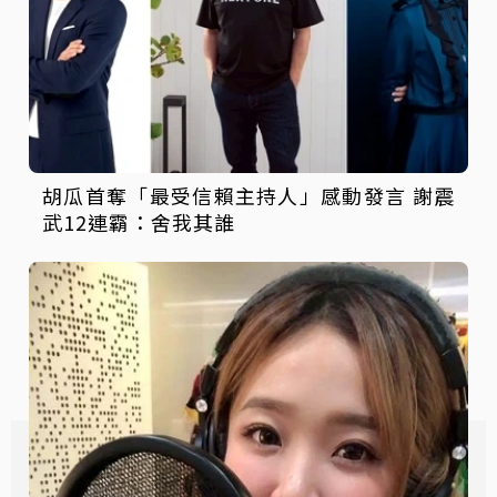
胡瓜首奪「最受信賴主持人」感動發言 謝震
武12連霸：舍我其誰