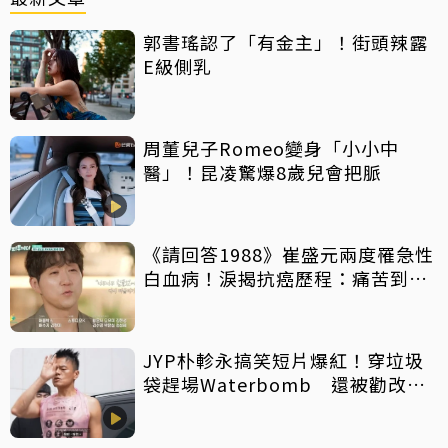
郭書瑤認了「有金主」！街頭辣露
E級側乳
周董兒子Romeo變身「小小中
醫」！昆凌驚爆8歲兒會把脈
《請回答1988》崔盛元兩度罹急性
白血病！淚揭抗癌歷程：痛苦到不
想回想
JYP朴軫永搞笑短片爆紅！穿垃圾
袋趕場Waterbomb 還被勸改名
「JPG」