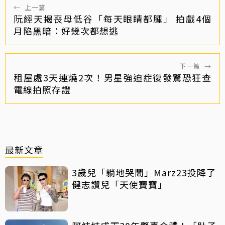
←
上一篇
阮經天揭喪母低谷「每天眼睛都腫」 拍戲4個
月陷黑暗：好幾次都想逃
下一篇
→
租屋處3天連燒2次！男星強迫症復發驚恐狂查
電線拍照存證
最新文章
3歲兒「躺地哭鬧」Marz23投降了
健志讚兒「天使寶寶」