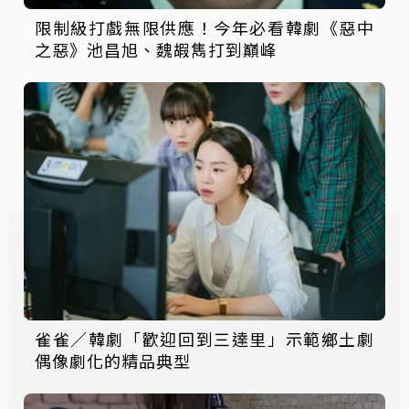
限制級打戲無限供應！今年必看韓劇《惡中
之惡》池昌旭、魏嘏雋打到巔峰
雀雀／韓劇「歡迎回到三達里」示範鄉土劇
偶像劇化的精品典型