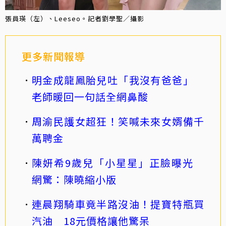
張員瑛（左）、Leeseo。記者劉學聖／攝影
更多新聞報導
明金成龍鳳胎兒吐「我沒有爸爸」
老師暖回一句話全網鼻酸
周渝民護女超狂！笑喊未來女婿備千
萬聘金
陳妍希9歲兒「小星星」正臉曝光
網驚：陳曉縮小版
連晨翔騎車竟半路沒油！提寶特瓶買
汽油 18元價格讓他驚呆