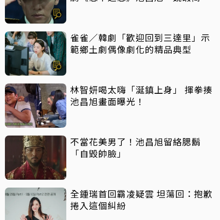
到巔峰
雀雀／韓劇「歡迎回到三達里」示
範鄉土劇偶像劇化的精品典型
林智妍喝太嗨「涎鎮上身」 揮拳揍
池昌旭畫面曝光！
不當花美男了！池昌旭留絡腮鬍
「自毀帥臉」
全鍾瑞首回霸凌疑雲 坦蕩回：抱歉
捲入這個糾紛