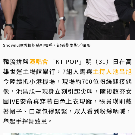
Shownu親切和粉絲打招呼。記者劉學聖／攝影
韓流拼盤
演唱會
「KT POP」明（31）日在高
雄世運主場館舉行，7組人馬與
主持人
池昌旭
今陸續抵小港機場，現場約700位粉絲迎接偶
像，池昌旭一現身立刻引起尖叫，隨後超夯女
團IVE安俞真穿著白色上衣現蹤，張員瑛則戴
著帽子、口罩包得緊緊，眾人看到粉絲吶喊，
舉起手揮舞致意。