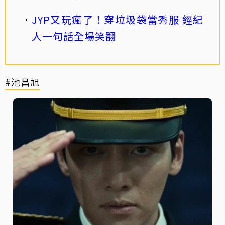
JYP又玩瘋了！穿垃圾袋當秀服 經紀
人一句話全場笑翻
#池昌旭