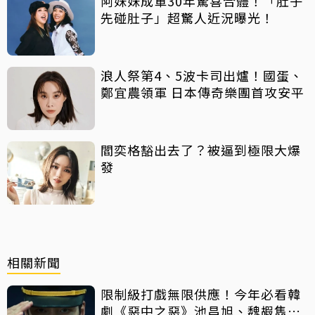
阿妹妹成軍30年驚喜合體！「肚子
先碰肚子」超驚人近況曝光！
浪人祭第4、5波卡司出爐！國蛋、
鄭宜農領軍 日本傳奇樂團首攻安平
閻奕格豁出去了？被逼到極限大爆
發
相關新聞
限制級打戲無限供應！今年必看韓
劇《惡中之惡》池昌旭、魏嘏雋打