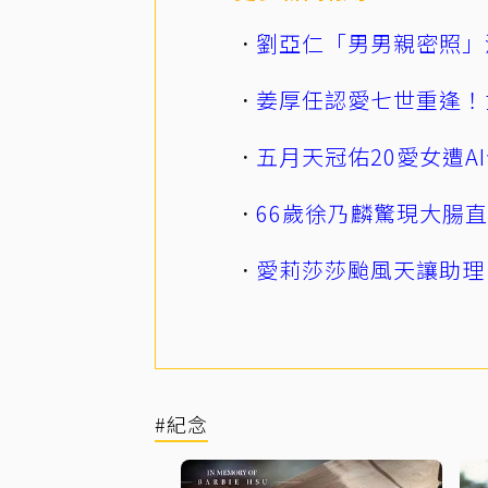
劉亞仁「男男親密照」
姜厚任認愛七世重逢！
五月天冠佑20愛女遭
66歲徐乃麟驚現大腸
愛莉莎莎颱風天讓助理
#紀念