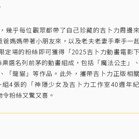
。
，幾乎每位觀眾都帶了自己珍藏的吉卜力周邊
爸爸媽媽帶著小朋友來，以及老夫老妻手牽手一
限定場的粉絲即可獲得「2025吉卜力動畫電影
粉絲票選名列前茅的動畫組成，包括「魔法公主」
、「龍貓」等作品。此外，攜帶吉卜力正版相
組4張的「神隱少女及吉卜力工作室40週年
物令粉絲又驚又喜。