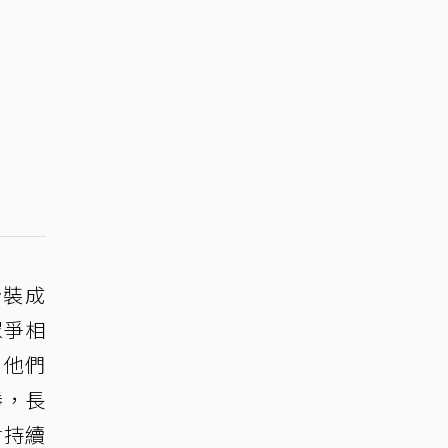
扮裝成
眾爭相
，他們
勝，長
會持續