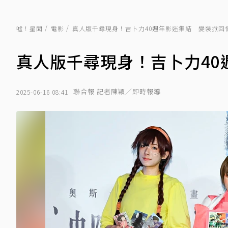
噓！星聞
電影
真人版千尋現身！吉卜力40週年影迷集結 變裝掀回
真人版千尋現身！吉卜力40
聯合報 記者陳穎／即時報導
2025-06-16 08:41