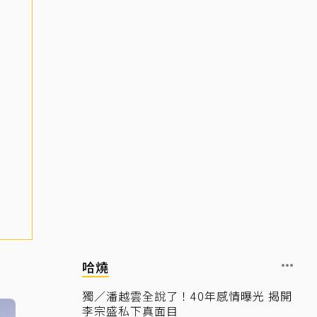
哈燒
獨／潘越雲全說了！40年感情曝光 揭開
李宗盛私下真面目