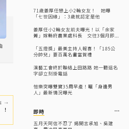
71歲姜厚任戀上小2輪女友！ 她曝
「七世因緣」：3歲就認定是他
姜厚任小2輪女友前夫曝光！以「余家
菁」嫁縣府農業處科長 交往3個月即...
曲
「五燈獎」最美主持人報喜！「185公
分帥兒」要百萬名畫當賀禮
演藝工會終於聯絡上田路路 她一聽這名
字卻立刻掛電話
愷樂突曝雙寶35周早產！曬「身邊男
人」最新情況曝光
篇
→
」！
即時
五月天阿信不忍了 揭開言承旭、吳建