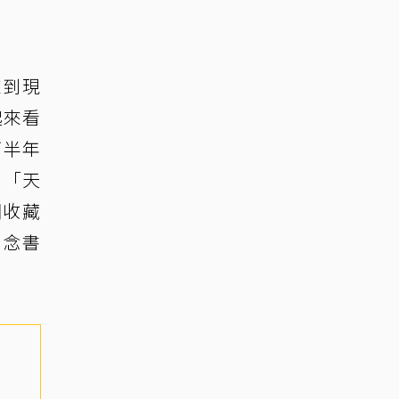
來到現
起來看
下半年
、「天
關收藏
紀念書