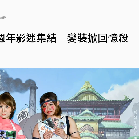
憶殺
週年影迷集結 變裝掀回憶殺