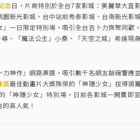
紀念
日，片商特別於全台7家影城：美麗華大直
桃園新光影城、台中站前秀泰影城、台南新光影
女」一日限定特別場，吸引全台吉卜力齊聚同歡
女」千尋、「魔法公主」小桑、「天空之城」希達現
卜力神作」網路票選，吸引數千名網友敲碗響應
像獎
最佳動畫片大獎殊榮的「神隱少女」拔得頭
的「神隱少女」特別場，日前各影城一開賣即
台的高人氣！