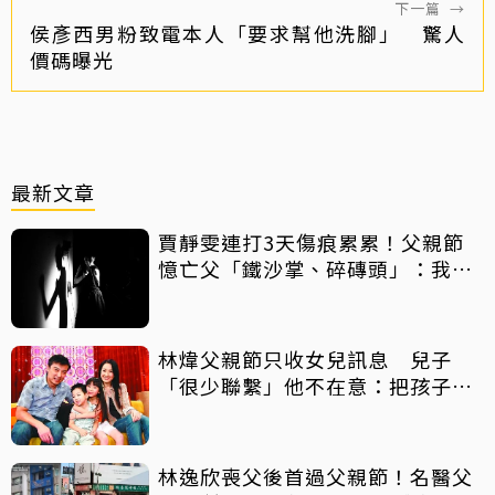
下一篇
→
侯彥西男粉致電本人「要求幫他洗腳」 驚人
價碼曝光
最新文章
賈靜雯連打3天傷痕累累！父親節
憶亡父「鐵沙掌、碎磚頭」：我身
上有你的帥氣
林煒父親節只收女兒訊息 兒子
「很少聯繫」他不在意：把孩子當
朋友
林逸欣喪父後首過父親節！名醫父