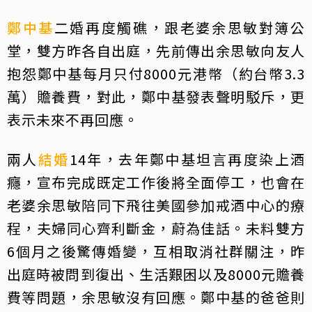
鄭中基
二婚再度觸礁，跟老婆余思敏對簿公
堂，雙方昨各自出庭，先前傳出余思敏向友人
抱怨鄭中基每月只付8000元港幣（約台幣3.3
萬）贍養費，對此，鄭中基發表聲明駁斥，更
表示未來不再回應。
兩人
結婚
14年，去年鄭中基坦言再度染上酒
癮，宣布完成既定工作後將全面停工，也會在
老婆余思敏陪同下飛往美國參加戒酒中心的療
程，夫婦同心齊利斷金，蔚為佳話。未料雙方
6個月之後驚傳婚變，互相取消社群關注，昨
出庭時被問到復出、生活艱困以及8000元贍養
費等問題，余思敏沒有回應。鄭中基的爸爸則