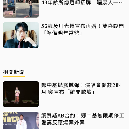
43年診所熄燈卸招牌 曬感人一
幕：好產品依舊可以傳承
56歲及川光博宣布再婚！雙喜臨門
「準備明年當爸」
相關新聞
鄭中基拋震撼彈！演唱會倒數2個
月 突宣布「離開歌壇」
網質疑AB合約！鄭中基無限期停工
愛妻反應爆案外案