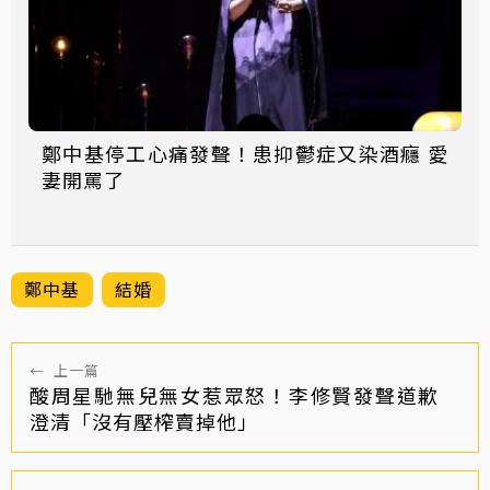
鄭中基停工心痛發聲！患抑鬱症又染酒癮 愛
妻開罵了
鄭中基
結婚
←
上一篇
酸周星馳無兒無女惹眾怒！李修賢發聲道歉
澄清「沒有壓榨賣掉他」