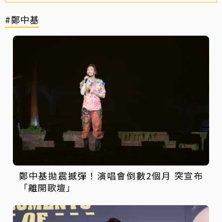
#鄭中基
鄭中基拋震撼彈！演唱會倒數2個月 突宣布
「離開歌壇」