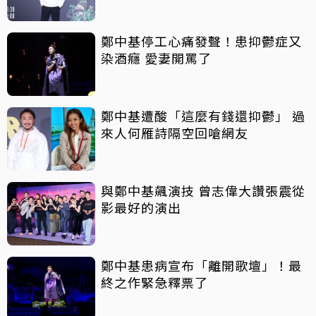
鄭中基停工心痛發聲！患抑鬱症又
染酒癮 愛妻開罵了
鄭中基遭酸「這麼有錢還抑鬱」 過
來人何雁詩隔空回嗆網友
與鄭中基飆演技 曾志偉大讚張震從
影最好的演出
鄭中基患病宣布「離開歌壇」！最
終之作緊急釋票了