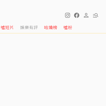
噓短片
娛樂有評
哈燒榜
噓粉