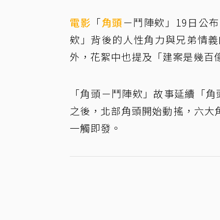
電影
「
角頭
－鬥陣欸」19日公
欸」背後的人性角力與兄弟情義
外，花絮中也提及「建案是幾百
「角頭－鬥陣欸」故事延續「角頭
之後，北部角頭開始動搖，六大
一觸即發。