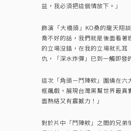
益，我必須把這個情放下。」
飾演「大橋頭」KO桑的龍天翔
喬不好的話，我們就是後面看著
的立場沒錯，在我的立場就扎耳
仇，「深水炸彈」已到一觸即發
這次「角頭－鬥陣欸」圍繞在六
框飆戲，展現台灣黑幫世界最真
面熱絡又有震撼力！」
對於片中「鬥陣欸」之間的兄弟