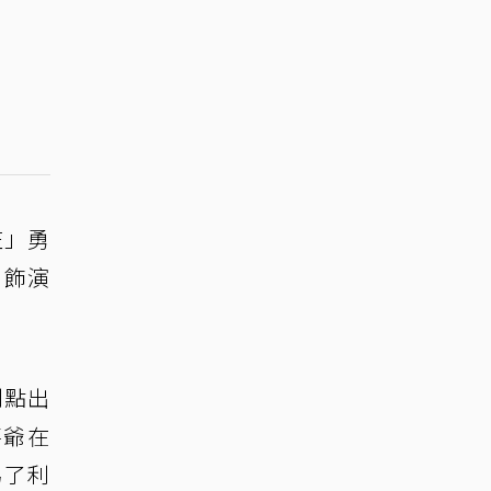
庄」勇
，飾演
則點出
喜爺在
為了利