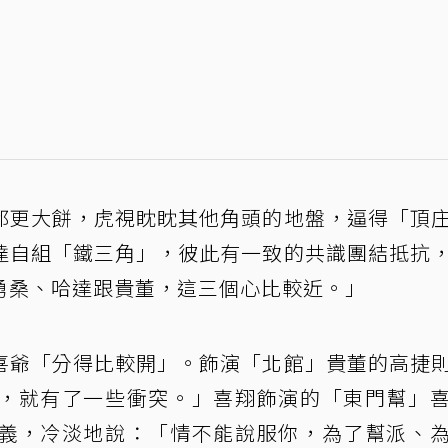
都更大餅，虎視眈眈其他角頭的地盤，逼得「頂
達自組「鐵三角」，彼此有一致的共識團結抵抗
勇桑、哈達跟貴董，這三個心比較近。」
喜爺「分得比較開」。飾演「北館」貴董的高捷
，就有了一些衝突。」喜翔飾演的「東門幫」
義，冷淡地說：「情不能說服你，為了幫派、