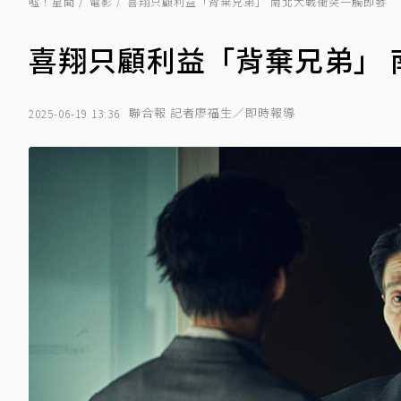
噓！星聞
電影
喜翔只顧利益「背棄兄弟」 南北大戰衝突一觸即發
喜翔只顧利益「背棄兄弟」 
聯合報 記者廖福生／即時報導
2025-06-19 13:36