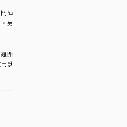
「鬥陣
弟。另
l離開
謀鬥爭