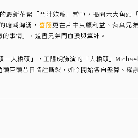
布的最新花絮「鬥陣欸篇」當中，揭開六大角頭
的暗潮洶湧，
喜翔
更在片中只顧利益、背棄兄
億的事情」，道盡兄弟間血淚與算計。
—大橋頭」，王陽明飾演的「大橋頭」Michae
角頭巨頭昔日情誼撕裂，如今開始各自盤算、權