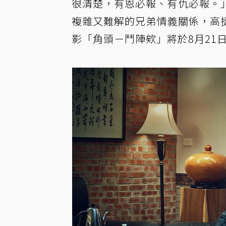
很清楚，有恩必報、有仇必報。
複雜又難解的兄弟情義關係，高
影「角頭－鬥陣欸」將於8月21