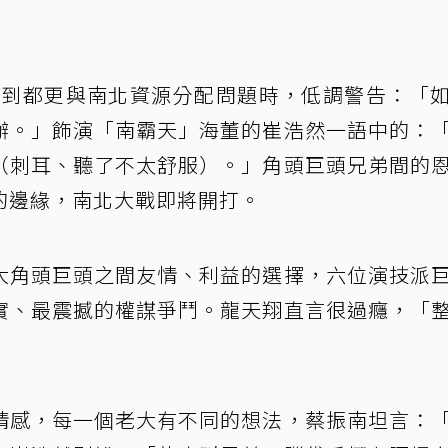
談到都更與南北資源分配問題時，低調警告：「
辦。」飾演「南霸天」海董的崔浩然一語中的：
（刺耳、聽了不太舒服）。」角頭巨頭兄弟間的
的邊緣，南北大戰即將開打。
大角頭巨頭之間友情、利益的選擇，六位演技派
實、最震撼的權謀爭鬥。龍天翔直言很過癮，「
情感，每一個老大有不同的想法，蔡振南坦言：