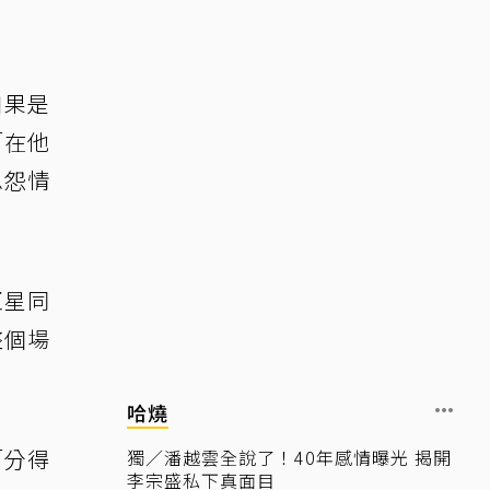
如果是
「在他
恩怨情
巨星同
整個場
哈燒
「分得
獨／潘越雲全說了！40年感情曝光 揭開
李宗盛私下真面目