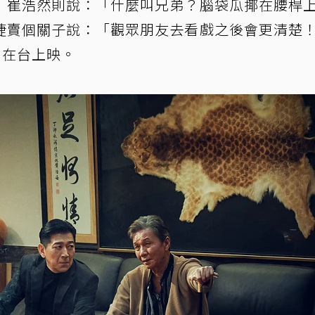
」崔浩然則說：「什麼叫兄弟？腦袋瓜揶在腰桿
捷賣個關子說：「觀眾朋友去看戲之後會更清楚
日在台上映。