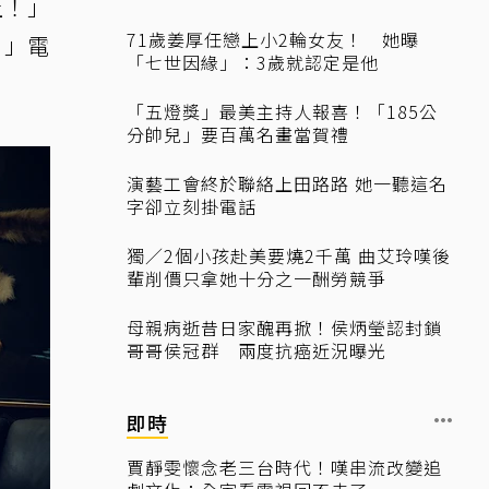
上！」
71歲姜厚任戀上小2輪女友！ 她曝
！」電
「七世因緣」：3歲就認定是他
「五燈獎」最美主持人報喜！「185公
分帥兒」要百萬名畫當賀禮
演藝工會終於聯絡上田路路 她一聽這名
字卻立刻掛電話
獨／2個小孩赴美要燒2千萬 曲艾玲嘆後
輩削價只拿她十分之一酬勞競爭
母親病逝昔日家醜再掀！侯炳瑩認封鎖
哥哥侯冠群 兩度抗癌近況曝光
即時
賈靜雯懷念老三台時代！嘆串流改變追