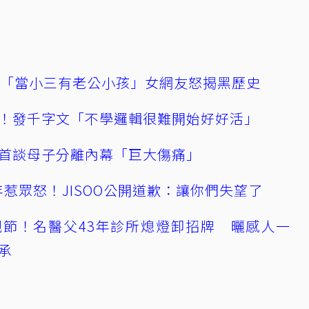
爆「當小三有老公小孩」女網友怒揭黑歷史
！發千字文「不學邏輯很難開始好好活」
首談母子分離內幕「巨大傷痛」
0週年惹眾怒！JISOO公開道歉：讓你們失望了
節！名醫父43年診所熄燈卸招牌 曬感人一
承