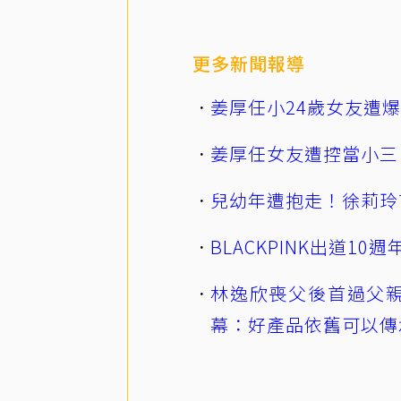
更多新聞報導
姜厚任小24歲女友遭
姜厚任女友遭控當小三
兒幼年遭抱走！徐莉玲
BLACKPINK出道1
林逸欣喪父後首過父親
幕：好產品依舊可以傳