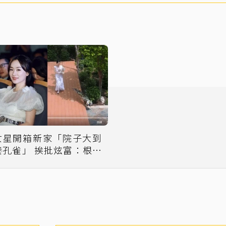
女星開箱新家「院子大到
養孔雀」 挨批炫富：根本
是宮殿