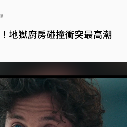
高潮
歸！地獄廚房碰撞衝突最高潮