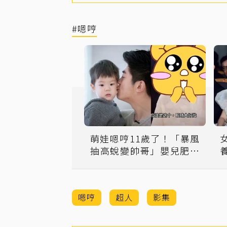
#嗯哼
萌娃嗯哼11歲了！「暴風
抽高蛻變帥哥」嬰兒肥雙
頰消失
嗯哼
超人
影集