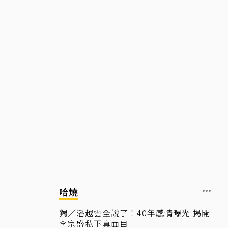
哈燒
獨／潘越雲全說了！40年感情曝光 揭開
李宗盛私下真面目