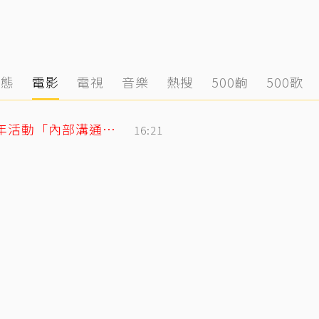
動態
電影
電視
音樂
熱搜
500齣
500歌
BLACKPINK合體直播再道歉！認了10週年活動「內部溝通出問題」
16:21