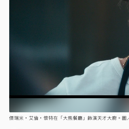
傑瑞米·艾倫·懷特在「大熊餐廳」飾演天才大廚。圖／Di