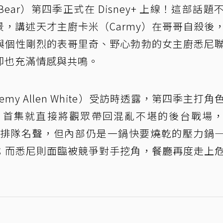
ear）第四季正式在 Disney+ 上線！這部話題
，講述天才主廚卡米（Carmy）在哥哥自殺後
與個性剛烈的表哥里奇、野心勃勃的女主廚悉尼
卻也充滿情感與共鳴。
my Allen White）受訪時透露，第四季主打角
。首集就直接將觀眾帶回混亂不堪的後台戰場
、擁有排隊名聲，但內部仍是一鍋快要燒乾的壓力鍋
；而悉尼則面臨被競爭對手挖角，餐廳再度走上