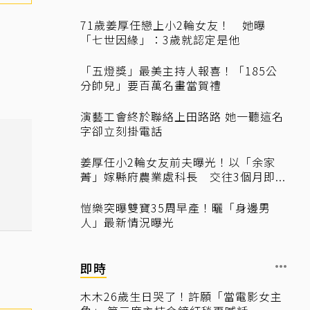
71歲姜厚任戀上小2輪女友！ 她曝
「七世因緣」：3歲就認定是他
「五燈獎」最美主持人報喜！「185公
分帥兒」要百萬名畫當賀禮
演藝工會終於聯絡上田路路 她一聽這名
字卻立刻掛電話
姜厚任小2輪女友前夫曝光！以「余家
菁」嫁縣府農業處科長 交往3個月即...
愷樂突曝雙寶35周早產！曬「身邊男
人」最新情況曝光
即時
木木26歲生日哭了！許願「當電影女主