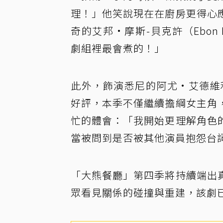
理！」他笑說現在在廚房更得心
奇的艾邦·摩斯-貝克許（Ebon 
劇組裡最會煮的！」
此外，飾演悉尼的阿尤·艾德維利（
好評，本季不僅繼續擔綱女主角
忙的體會：「我開始更理解角色
當被問到是否被其他演員抱怨台
「大熊餐廳」第四季將持續端出
眾看見關係的碰撞與重建，該劇已在 