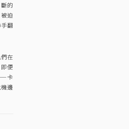
不斷的
，被迫
聯手翻
色們在
，即便
——卡
危機邊