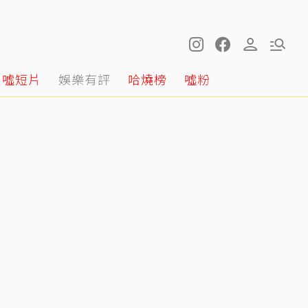
噓短片
娛樂有評
哈燒榜
噓粉