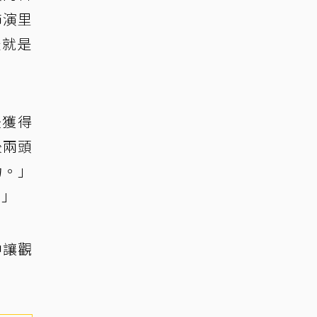
飾演里
米就是
後獲得
後兩頭
力。」
。」
中讓觀