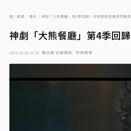
噓！星聞
電影
神劇「大熊餐廳」第4季回歸！地獄廚房碰撞衝突最
神劇「大熊餐廳」第4季回
聯合報 記者陳穎／即時報導
2025-06-28 07:58