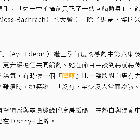
應手，「這一季拍攝前只花了一週回鍋熱身」。
Moss-Bachrach）也大讚：「除了馬蒂，傑瑞
Ayo Edebiri）繼上季首度執導劇中第六集
，更升級擔任共同編劇。她在節目中談到幕前幕
的語氣，有時候一個『
嗯哼
』比一整段對白更有
詞難演時，她笑說：「沒有，至少沒人當面說啦
真摯情感與崩潰邊緣的廚房戲碼，在熱血與混亂
Disney+ 上線。