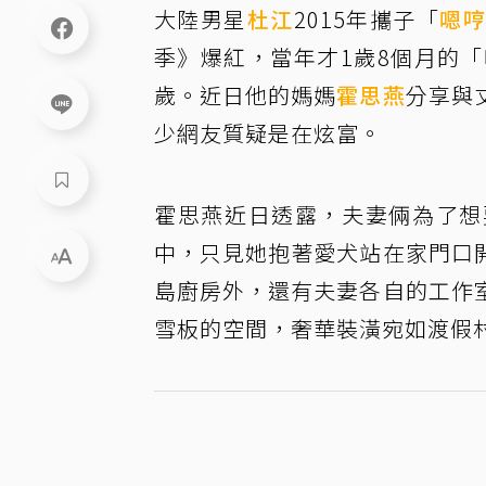
大陸男星
杜江
2015年攜子「
嗯
季》爆紅，當年才1歲8個月的
歲。近日他的媽媽
霍思燕
分享與
少網友質疑是在炫富。
霍思燕近日透露，夫妻倆為了想
中，只見她抱著愛犬站在家門口
島廚房外，還有夫妻各自的工作
雪板的空間，奢華裝潢宛如渡假