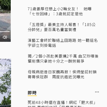
71歲姜厚任戀上小2輪女友！ 她曝
「七世因緣」：3歲就認定是他
「五燈獎」最美主持人報喜！「185公
分帥兒」要百萬名畫當賀禮
演藝工會終於聯絡上田路路 她一聽這名
字卻立刻掛電話
獨／2個小孩赴美要燒2千萬 曲艾玲嘆後
輩削價只拿她十分之一酬勞競爭
母親病逝昔日家醜再掀！侯炳瑩認封鎖
哥哥侯冠群 兩度抗癌近況曝光
即時
死前48小時還在直播！網紅「肥大叔」