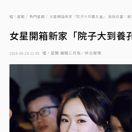
噓！星聞
熱門星聞
女星開箱新家「院子大到養孔雀」 挨批炫富：根
女星開箱新家「院子大到養
噓！星聞 編輯三月兔／綜合報導
2024-06-24 12:05