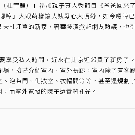
哼
（杜宇麒）」參加親子真人秀節目《爸爸回來
「嗯哼」大眼萌樣讓人姨母心大噴發，如今嗯哼已
丈夫杜江買的新家，奢華裝潢掀起網友熱議，也
要享受私人時間，近來在北京近郊買了新房子
開場，接著介紹室內、室外長廊，室內除了有客
室、泡茶間、化妝室、衣帽間等等，甚至還規劃
村，而室外寬闊的院子還養著孔雀。