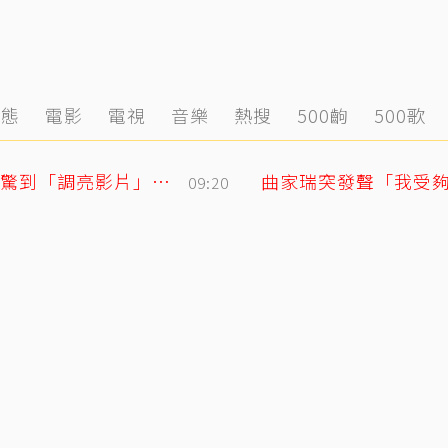
動態
電影
電視
音樂
熱搜
500齣
500歌
黃寅燁、惠利確認愛意深情熱吻！網友震驚到「調亮影片」細看舌吻過程
09:20