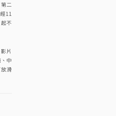
了第二
經11
引起不
。影片
廳、中
了放滑