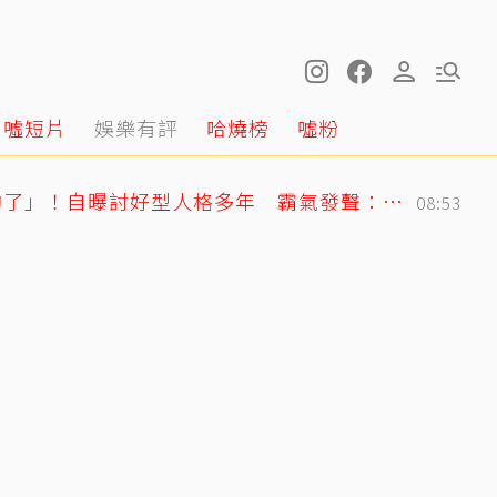
噓短片
娛樂有評
哈燒榜
噓粉
曲家瑞突發聲「我受夠了」！自曝討好型人格多年 霸氣發聲：我也會生氣
08:53