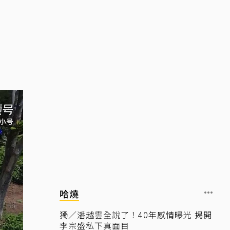
哈燒
獨／潘越雲全說了！40年感情曝光 揭開
李宗盛私下真面目