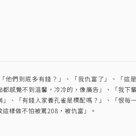
「他們到底多有錢？」、「我仇富了」、「這
點都感覺不到溫馨，冷冷的，像廣告」、「我下
崩」、「有錢人家養孔雀是標配嗎？」、「恨每
這樣做不怕被罵208，被仇富」。