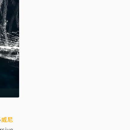
5
威尼
sive