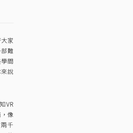
著大家
一部難
美學間
隊來說
知VR
面，像
在兩千