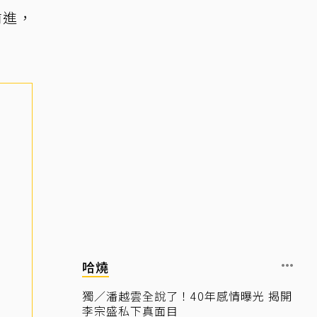
前進，
哈燒
獨／潘越雲全說了！40年感情曝光 揭開
李宗盛私下真面目