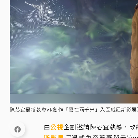
陳芯宜最新執導VR創作「雲在兩千米」入圍威尼斯影
由
公視
企劃邀請陳芯宜執導，改編
斯影展
沉浸式內容競賽單元Venice Inte