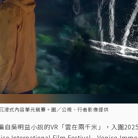
展沉浸式內容單元競賽。圖／公視、行者影像提供
自吳明益小說的VR「雲在兩千米」，入圍202
rnational Film Festival - Venice Immer