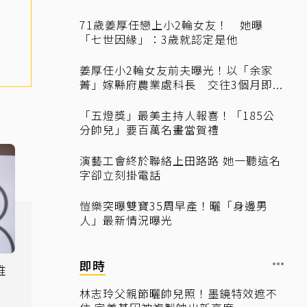
71歲姜厚任戀上小2輪女友！ 她曝
「七世因緣」：3歲就認定是他
姜厚任小2輪女友前夫曝光！以「余家
菁」嫁縣府農業處科長 交往3個月即...
「五燈獎」最美主持人報喜！「185公
分帥兒」要百萬名畫當賀禮
演藝工會終於聯絡上田路路 她一聽這名
字卻立刻掛電話
愷樂突曝雙寶35周早產！曬「身邊男
人」最新情況曝光
即時
唯
身
林志玲父親節曬帥兒照！墨鏡特效遮不