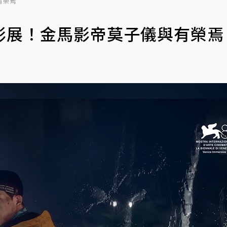
有榮焉
影展！金馬影帝莫子儀與有榮焉