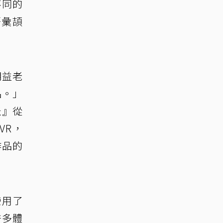
不同的
語彙頡
明益老
品。」
米』從
VR，
作品的
使用了
許多體