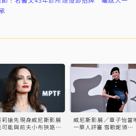
節！名醫父43年診所熄燈卸招牌 曬感人一
承
裘莉搶先現身威尼斯影展
威尼斯影展／章子怡當
竟可能與前夫小布狹路相
一華人評審 雪歌妮領終
逢
成就獎