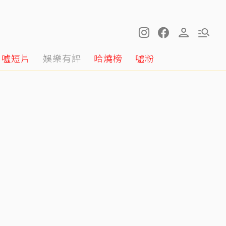
噓短片
娛樂有評
哈燒榜
噓粉