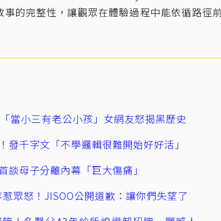
敘事的完整性，讓觀眾在體驗過程中能依循路徑
爆「當小三有老公小孩」女網友怒揭黑歷史
！發千字文「不學邏輯很難開始好好活」
首談母子分離內幕「巨大傷痛」
0週年惹眾怒！JISOO公開道歉：讓你們失望了