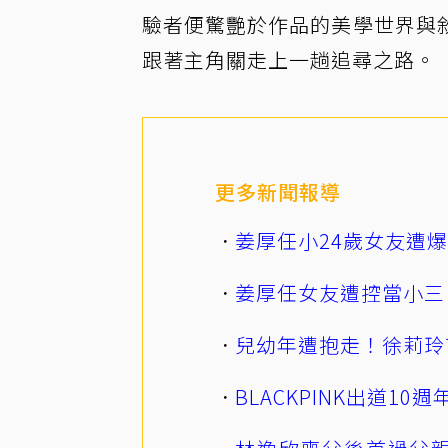
驗者便驚艷於作品的美學世界與
跟著主角關走上一趟追尋之路。
更多新聞報導
姜厚任小24歲女友遭
姜厚任女友遭控當小三
兒幼年遭抱走！徐莉玲
BLACKPINK出道1