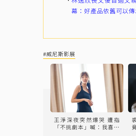
林逸欣喪父後首過父親
幕：好產品依舊可以傳
#威尼斯影展
王淨深夜突然爆哭 遭指
「不挑劇本」喊：我喜歡
演戲