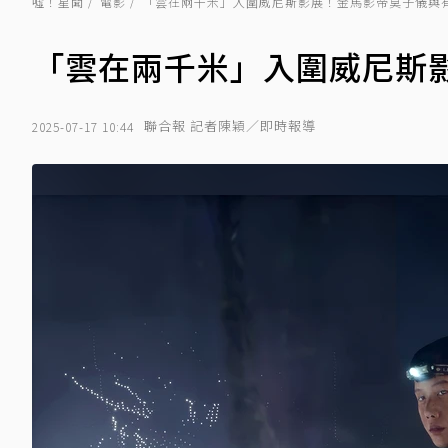
噓！星聞
電影
「雲在兩千米」入圍威尼斯影展！金馬影帝莫子儀與
「雲在兩千米」入圍威尼斯
聯合報 記者陳穎／即時報導
2025-07-17 10:44