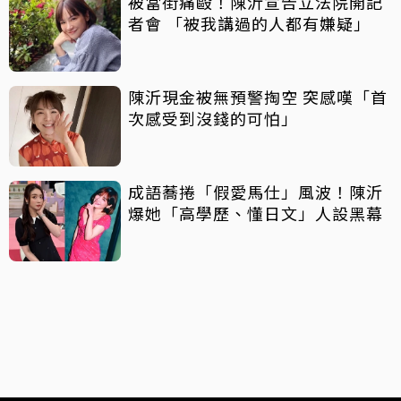
被當街痛毆！陳沂宣告立法院開記
者會 「被我講過的人都有嫌疑」
陳沂現金被無預警掏空 突感嘆「首
次感受到沒錢的可怕」
成語蕎捲「假愛馬仕」風波！陳沂
爆她「高學歷、懂日文」人設黑幕