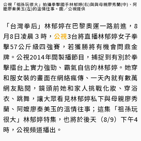
公視「祖孫玩很大」拍攝拳擊國手林郁婷(右)與與母親廖秀蘭(中)、阿
嬤廖秦美玉(左)的溫情往事。圖／公視提供
「台灣拳后」林郁婷在巴黎奧運一路前進，8
月8日凌晨３時，
公視
3台將直播林郁婷女子拳
擊57公斤級四強賽，若獲勝將有機會問鼎金
牌。公視2014年間製播節目，捕捉到有別於拳
擊擂台上實力強勁、霸氣自信的林郁婷。她穿
和服女裝的畫面在網絡瘋傳、一天內就有數萬
網友點閱，鏡頭前她和家人挑戰化妝、穿浴
衣、跳舞，讓大眾看見林郁婷私下與母親廖秀
蘭、阿嬤廖秦美玉的溫情往事；這集「祖孫玩
很大」林郁婷特集，也將於後天（8/9）下午4
時，公視頻道播出。