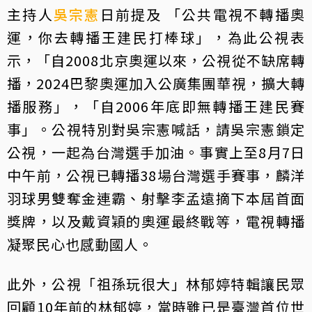
主持人
吳宗憲
日前提及 「公共電視不轉播奧
運，你去轉播王建民打棒球」，為此公視表
示，「自2008北京奧運以來，公視從不缺席轉
播，2024巴黎奧運加入公廣集團華視，擴大轉
播服務」，「自2006年底即無轉播王建民賽
事」。公視特別對吳宗憲喊話，請吳宗憲鎖定
公視，一起為台灣選手加油。事實上至8月7日
中午前，公視已轉播38場台灣選手賽事，麟洋
羽球男雙奪金連霸、射擊李孟遠摘下本屆首面
獎牌，以及戴資穎的奧運最終戰等，電視轉播
凝聚民心也感動國人。
此外，公視「祖孫玩很大」林郁婷特輯讓民眾
回顧10年前的林郁婷，當時雖已是臺灣首位世