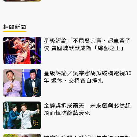
相關新聞
星級評論／不甩吳宗憲、超車黃子
佼 曾國城默默成為「綜藝之王」
星級評論／吳宗憲胡瓜縱橫電視30
年 退休、交棒各自掙扎
金鐘獎拆成兩天 未來戲劇必然起
飛而慎防綜藝衰死