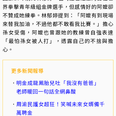
界拳擊青年級組金牌選手，但感情好的阿嬤卻
不贊成她練拳。林郁婷提到：「阿嬤有到現場
來替我加油，不過他都不敢看我比賽。」擔心
孫女受傷，阿嬤也曾跟她的教練曾自強表達
「最怕孫女被人打」，透露自己的不捨與擔
心。
更多新聞報導
明金成龍鳳胎兒吐「我沒有爸爸」
老師暖回一句話全網鼻酸
周渝民護女超狂！笑喊未來女婿備千
萬聘金