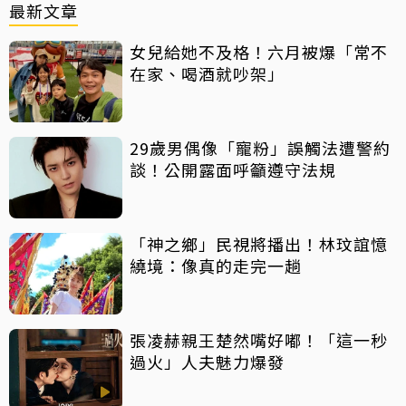
最新文章
女兒給她不及格！六月被爆「常不
在家、喝酒就吵架」
29歲男偶像「寵粉」誤觸法遭警約
談！公開露面呼籲遵守法規
「神之鄉」民視將播出！林玟誼憶
繞境：像真的走完一趟
張凌赫親王楚然嘴好嘟！「這一秒
過火」人夫魅力爆發