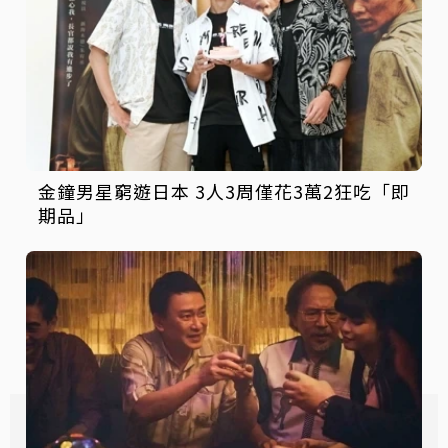
金鐘男星窮遊日本 3人3周僅花3萬2狂吃「即
期品」