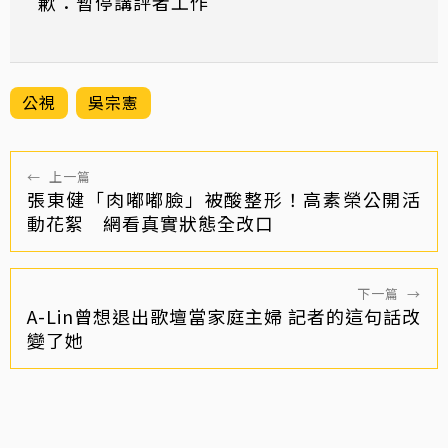
歉：暫停講評者工作
公視
吳宗憲
←
上一篇
張東健「肉嘟嘟臉」被酸整形！高素榮公開活
動花絮 網看真實狀態全改口
下一篇
→
A-Lin曾想退出歌壇當家庭主婦 記者的這句話改
變了她