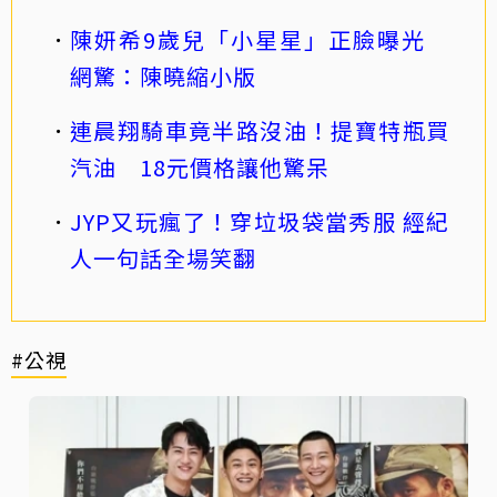
陳妍希9歲兒「小星星」正臉曝光
網驚：陳曉縮小版
連晨翔騎車竟半路沒油！提寶特瓶買
汽油 18元價格讓他驚呆
JYP又玩瘋了！穿垃圾袋當秀服 經紀
人一句話全場笑翻
#公視