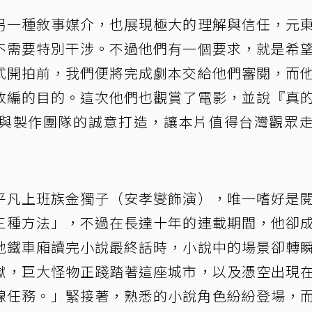
另一種敘事媒介，也展現極大的理解與信任，元
不需要特別干涉。不過他們有一個要求，就是希
式開拍前，我們便將完成劇本交給他們審閱，而
改編的目的。這次他們也觀賞了電影，並說『真
與製作團隊的誠意打造，讓本片值得台灣觀眾
平凡上班族金獨子（安孝燮飾演），唯一嗜好是
三種方法」，不過在長達十年的連載期間，他卻
地鐵車廂讀完小說最終話時，小說中的場景卻轉
獄，巨大怪物正踐踏著這座城市，以及憑空出現
線任務。」緊接著，熟悉的小說角色紛紛登場，