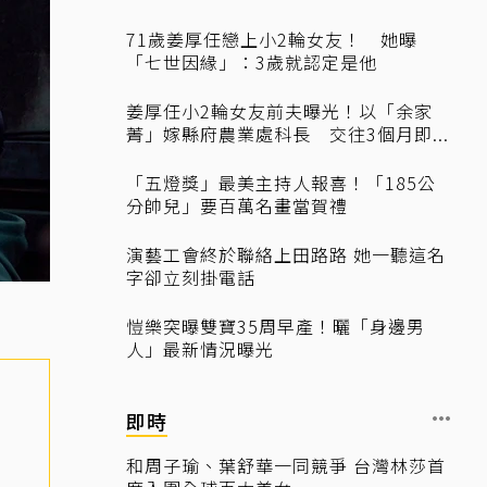
71歲姜厚任戀上小2輪女友！ 她曝
「七世因緣」：3歲就認定是他
姜厚任小2輪女友前夫曝光！以「余家
菁」嫁縣府農業處科長 交往3個月即...
「五燈獎」最美主持人報喜！「185公
分帥兒」要百萬名畫當賀禮
演藝工會終於聯絡上田路路 她一聽這名
字卻立刻掛電話
愷樂突曝雙寶35周早產！曬「身邊男
人」最新情況曝光
即時
和周子瑜、葉舒華一同競爭 台灣林莎首