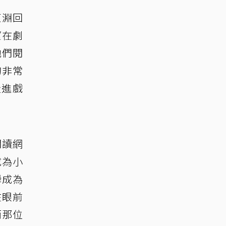
東淵回
望在劇
他們閱
的非常
走進戲
閱讀網
成為小
瞬成為
在眼前
而那位