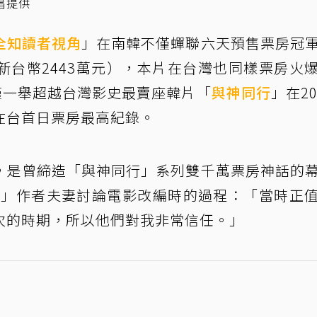
昌提供
全知讀者視角
」在南韓不僅蟬聯六天預售票房冠
約新台幣2443萬元），本片在台灣也同樣票房火
僅一舉超越台灣影史最賣座韓片「
與神同行
」在20
在台首日票房最高紀錄。
，是曾締造「與神同行」系列雙千萬票房神話的
song」作者夫妻討論電影改編時的過程：「當時正
次的時期，所以他們對我非常信任。」