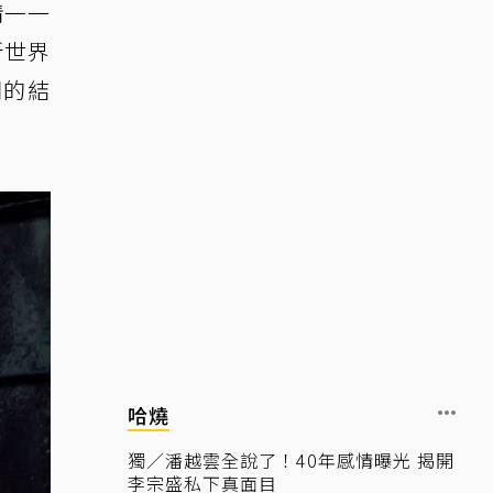
情一一
新世界
同的結
哈燒
獨／潘越雲全說了！40年感情曝光 揭開
李宗盛私下真面目