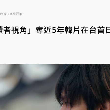
在台首日票房冠軍
讀者視角」奪近5年韓片在台首