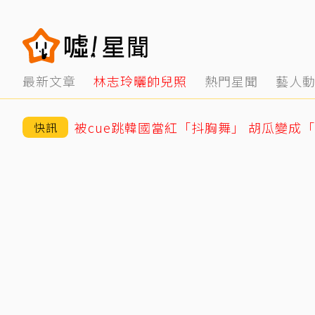
最新文章
林志玲曬帥兒照
熱門星聞
藝人
被cue跳韓國當紅「抖胸舞」 胡瓜變成
快訊