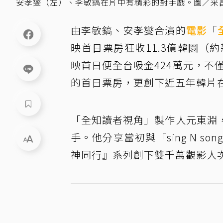
安孝燮（左）、李敏鎬在片中有精彩的對手戲。圖／采
由李敏鎬、安孝燮合演的
電影
「
映首日票房狂收11.3億韓圜（
映首日便全台吸金424萬元，不
的首日票房，更創下近五年韓片
「全知讀者視角」製作人元東淵
手。他分享當初與「sing N 
神同行』系列創下雙千萬觀影人