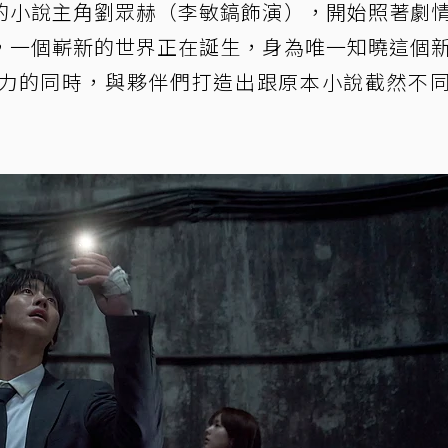
的小說主角劉眾赫（李敏鎬飾演），開始照著劇
，一個嶄新的世界正在誕生，身為唯一知曉這個
力的同時，與夥伴們打造出跟原本小說截然不