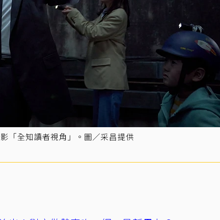
電影「全知讀者視角」。圖／采昌提供