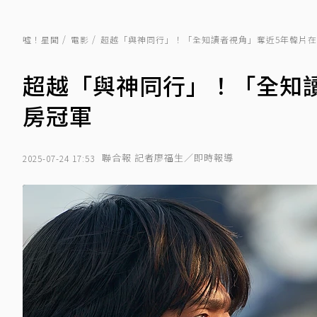
噓！星聞
電影
超越「與神同行」！「全知讀者視角」奪近5年韓片
超越「與神同行」！「全知
房冠軍
聯合報 記者廖福生／即時報導
2025-07-24 17:53