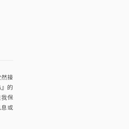
欣然接
鴻』的
但我保
訊息或