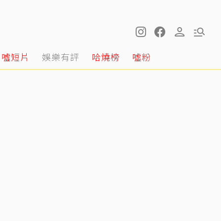
噓短片
娛樂有評
哈燒榜
噓粉