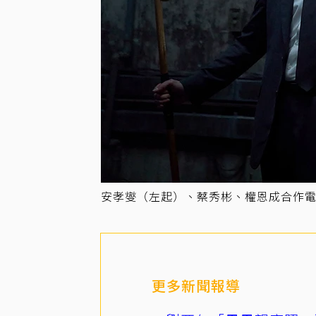
安孝燮（左起）、蔡秀彬、權恩成合作
更多新聞報導