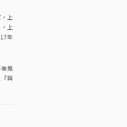
軍，上
爆，上
17年
幕後推
值『與